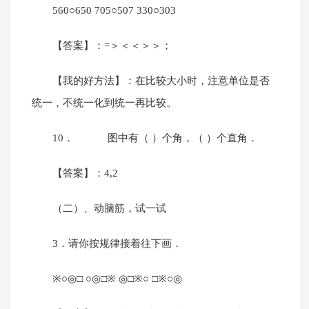
560○650 705○507 330○303
【答案】：=＞＜＜＞＞；
【我的好方法】：在比较大小时，注意单位是否
统一，不统一化到统一再比较。
10． 图中有（ ）个角，（ ）个直角．
【答案】：4,2
（二）、动脑筋，试一试
3．请你按规律接着往下画．
※○◎□ ○◎□※ ◎□※○ □※○◎