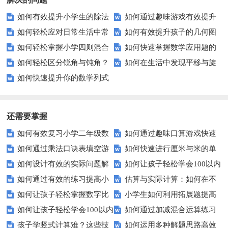
如何有效提升小学生的除法
如何通过趣味游戏有效提升
如何轻松应对日常生活中常
如何有效提升孩子的几何图
解题能力？
孩子的数字读写能力？
如何轻松掌握小学四则混合
如何快速掌握数学应用题的
见的单位换算问题？
形识别能力？这里有妙招！
如何轻松区分锐角与钝角？
如何在生活中发现平移与旋
运算技巧？
解题技巧？
如何快速提升你的数学列式
这些小技巧你必须知道！
转的秘密？
计算能力？
还需要掌握
如何有效复习小学二年级数
如何通过趣味口算游戏快速
如何通过乘法口诀表填空游
如何快速进行厘米与米的单
学？这些建议助你一臂之力！
提高孩子的加减法计算能力？
如何设计有效的实际问题解
如何让孩子轻松学会100以内
戏提高孩子的数学成绩？
位换算？
如何通过有效的练习提高小
估算与实际计算：如何在不
决能力测试？
的加减法？
如何让孩子轻松掌握数字比
小学生如何利用拓展题提高
学生的数学基础？
同场合做出正确选择？
如何让孩子轻松学会100以内
如何通过加减混合运算练习
较技巧？
数学解题技巧？
孩子学竖式计算难？这些技
如何运用多种解题思路高效
数的连加连减？
提升小学生的数学能力？