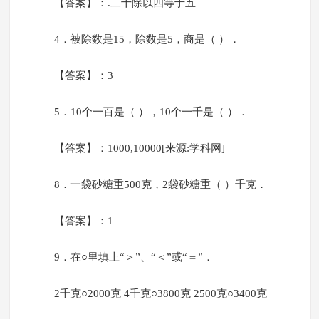
【答案】：.二十除以四等于五
4．被除数是15，除数是5，商是（ ）．
【答案】：3
5．10个一百是（ ），10个一千是（ ）．
【答案】：1000,10000[来源:学科网]
8．一袋砂糖重500克，2袋砂糖重（ ）千克．
【答案】：1
9．在○里填上“＞”、“＜”或“＝”．
2千克○2000克 4千克○3800克 2500克○3400克