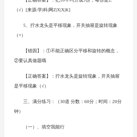
【正确答案】：把10平均分成5份，每份是2.
（√）[来源:学|科|网Z|X|X|K]
5、拧水龙头是平移现象，开关抽屉是旋转现象
（×）
【错因】：①不能正确区分平移和旋转的概念，
②要认真做题哦
【正确答案】：拧水龙头是旋转现象，开关抽屉
是平移现象（√）
三、满分练习：（30道 分数：60分；时间：20分
钟）
（一）、填空我能行