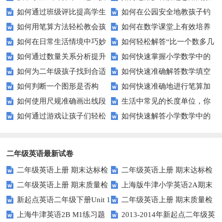
如何通过班级评比提高学生
如何在公园安全地教孩子钓
巧让孩子快速掌握！
解决数学难题？
如何用笔算方法轻松教会孩
如何在数学课堂上有效培养
解应用题的能力？
鱼？——家庭亲子活动中的环保
如何在日常生活情境中巧妙
如何轻松解答“比一个数多几
子100以内的加减法？
学生的估算意识？
与安全教育
如何通过数量关系分析提升
如何快速掌握小学数学中的
运用加减法？
少几”的数学难题？
如何为二年级孩子找到合适
如何快速准确解答数学填空
孩子的逻辑思维能力？
加减法混合运算？
如何判断一个图形是否构
如何快速准确地进行笔算加
的数学测试卷？
题？这些技巧你一定要知道！
如何使用尺规准确画出线段
生活中常见的长度单位，你
成“角”？带你轻松掌握角的基本
减法？
如何通过游戏让孩子们轻松
如何快速解答小学数学中的
和直角？——尺规作图入门指南
知道几个？
概念与识别技巧
学会数字排序？
大数加减应用题？
二年级英语最新试卷
二年级英语上册 期末达标检
二年级英语上册 期末达标检
二年级英语上册 期末质量检
上海版牛津小学英语2A期末
测卷 (2)（人教版一起点）
测卷 (1)（人教版一起点）
新起点英语二年级下册Unit 1
二年级英语上册 期末质量检
测卷 (2)（人教版一起点）
试题
上海牛津英语2B M1练习题
2013-2014年新起点二年级英
Playtime练习题
测卷（人教版一起点）