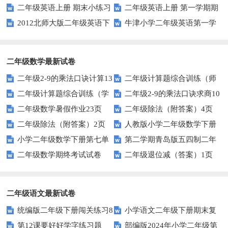
二年级英语上册 期末小练习
二年级英语上册 第一学期期
语下册期中试卷
2012北师大版二年级英语下
牛津小学二年级英语第一学
（人教版一起点）
末考试试卷及答案（一）（人教
册Unit 12测试题
期单元测验题U1-U2
版一起点）
二年级数学最新试卷
二年级2-9的乘法口诀计算13
二年级计算题综合训练（师
二年级计算题综合训练（学
二年级2-9的乘法口诀求商10
页
版）
二年级数学暑假作业23页
二年级除法（附答案）4页
生版）
页
二年级除法（附答案）2页
人教版小学二年级数学下册
小学二年级数学下册第七单
第二学期青岛版五四制二年
第二单元试题
二年级数学期终考试试卷
二年级退位减（答案）1页
元测试题
级下册数学期中考试卷
二年级语文最新试卷
统编版二年级下册闯关练习8
小学语文二年级下册期末复
第12课要好好学字练习题
部编版2024年小学二年级第
习指导