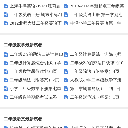
上海牛津英语2B M1练习题
2013-2014年新起点二年级英
Playtime练习题
测卷（人教版一起点）
二年级英语上册 期末小练习
二年级英语上册 第一学期期
语下册期中试卷
2012北师大版二年级英语下
牛津小学二年级英语第一学
（人教版一起点）
末考试试卷及答案（一）（人教
册Unit 12测试题
期单元测验题U1-U2
版一起点）
二年级数学最新试卷
二年级2-9的乘法口诀计算13
二年级计算题综合训练（师
二年级计算题综合训练（学
二年级2-9的乘法口诀求商10
页
版）
二年级数学暑假作业23页
二年级除法（附答案）4页
生版）
页
二年级除法（附答案）2页
人教版小学二年级数学下册
小学二年级数学下册第七单
第二学期青岛版五四制二年
第二单元试题
二年级数学期终考试试卷
二年级退位减（答案）1页
元测试题
级下册数学期中考试卷
二年级语文最新试卷