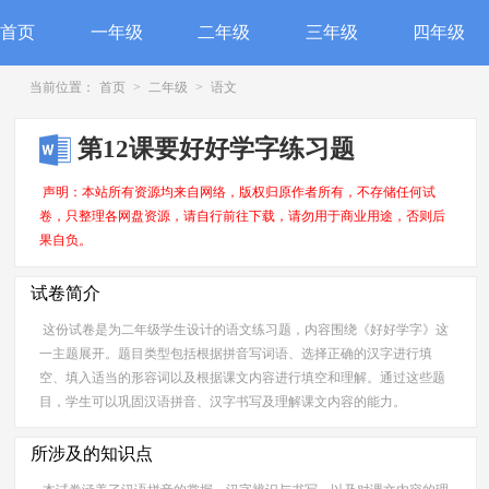
首页
一年级
二年级
三年级
四年级
当前位置：
首页
>
二年级
>
语文
第12课要好好学字练习题
声明：本站所有资源均来自网络，版权归原作者所有，不存储任何试
卷，只整理各网盘资源，请自行前往下载，请勿用于商业用途，否则后
果自负。
试卷简介
这份试卷是为二年级学生设计的语文练习题，内容围绕《好好学字》这
一主题展开。题目类型包括根据拼音写词语、选择正确的汉字进行填
空、填入适当的形容词以及根据课文内容进行填空和理解。通过这些题
目，学生可以巩固汉语拼音、汉字书写及理解课文内容的能力。
所涉及的知识点