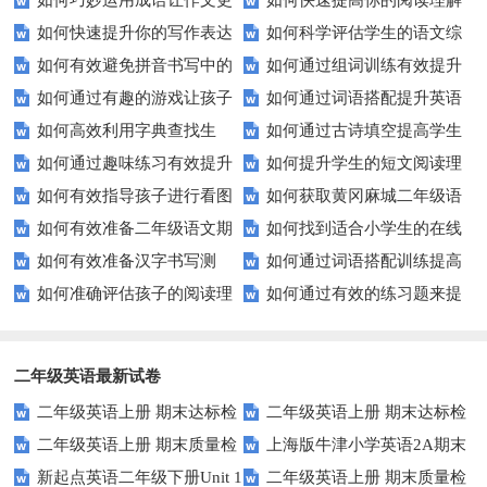
如何巧妙运用成语让作文更
如何快速提高你的阅读理解
提高成绩？
与拼音发音水平？
如何快速提升你的写作表达
如何科学评估学生的语文综
生动？——实例解析与技巧分享
水平？这些小技巧要知道！
如何有效避免拼音书写中的
如何通过组词训练有效提升
能力？这5个技巧让你的文章更
合能力？
如何通过有趣的游戏让孩子
如何通过词语搭配提升英语
常见错误？
学生的词汇量？
加出色！
如何高效利用字典查找生
如何通过古诗填空提高学生
轻松学会反义词？
表达能力？
如何通过趣味练习有效提升
如何提升学生的短文阅读理
词？这些技巧你必须知道！
的诗词理解力？
如何有效指导孩子进行看图
如何获取黄冈麻城二年级语
孩子的连词成句能力？
解能力？这些技巧你一定要知
如何有效准备二年级语文期
如何找到适合小学生的在线
写话？
文试卷？这里有你需要的答案！
道！
如何有效准备汉字书写测
如何通过词语搭配训练提高
末考试？这里有份模拟试题等你
拼音练习题？
如何准确评估孩子的阅读理
如何通过有效的练习题来提
试？这里有你需要知道的一切
你的写作水平？
来挑战！
解能力？家长和教师必看！
升你的写作技能？
二年级英语最新试卷
二年级英语上册 期末达标检
二年级英语上册 期末达标检
二年级英语上册 期末质量检
上海版牛津小学英语2A期末
测卷 (2)（人教版一起点）
测卷 (1)（人教版一起点）
新起点英语二年级下册Unit 1
二年级英语上册 期末质量检
测卷 (2)（人教版一起点）
试题