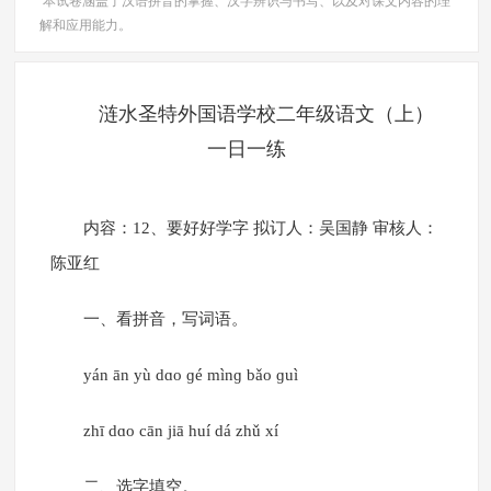
本试卷涵盖了汉语拼音的掌握、汉字辨识与书写、以及对课文内容的理
解和应用能力。
涟水圣特外国语学校二年级语文（上）
一日一练
内容：12、要好好学字 拟订人：吴国静 审核人：
陈亚红
一、看拼音，写词语。
yán ān yù dɑo ɡé mìnɡ bǎo ɡuì
zhī dɑo cān jiā huí dá zhǔ xí
二、选字填空。