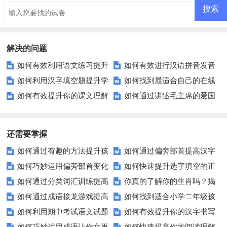
题
题
解决的问题
如何有效利用语文练习提升
如何有效进行汉语拼音发音
如何利用汉字填空题提升学
如何找到最适合自己的在线
二年级孩子的阅读与写作能力？
练习？这里有你需要知道的一切
如何有效提升你的课文理解
如何通过讲述毛主席的爱国
生的汉字掌握能力？
教育平台？——探索高效学习之
力？
故事提高学生的责任感？
道
还需要掌握
如何通过有趣的方法提升孩
如何通过偏旁部首提高汉字
如何巧妙运用偏旁部首变化
如何快速提升选字填空的正
子的组词能力？
学习效率？
如何通过分类词汇训练提高
你真的了解你的生肖吗？揭
来提高汉字学习效率？
确率？这里有秘诀！
如何通过成语接龙游戏提高
如何找到适合小学二年级孩
语言学习效果？
秘生肖背后的秘密
如何利用期中考试语文试题
如何有效提升你的汉字书写
孩子的语言能力？
子的优质语文试卷？