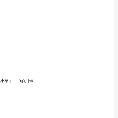
小草 ( )的泪珠
语)