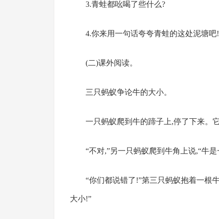
3.青蛙都吆喝了些什么?
4.你来用一句话夸夸青蛙的这处泥塘吧!
(二)课外阅读。
三只蚂蚁争论牛的大小。
一只蚂蚁爬到牛的蹄子上,停了下来。它
“不对,”另一只蚂蚁爬到牛角上说,“牛是一
“你们都说错了!”第三只蚂蚁抱着一根牛
大小!”