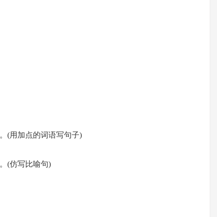
词语)
。(用加点的词语写句子)
。(仿写比喻句)