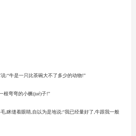
说:“牛是一只比茶碗大不了多少的动物!”
根弯弯的小橛(jué)子!”
毛,眯缝着眼睛,自以为是地说:“我已经量好了,牛跟我一般