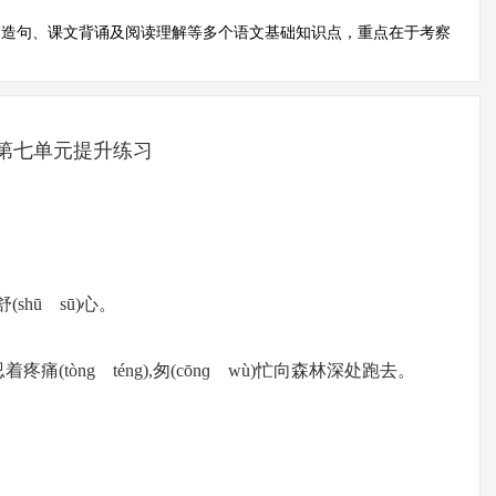
、造句、课文背诵及阅读理解等多个语文基础知识点，重点在于考察
第七单元提升练习
(shū sū)心。
忍着疼痛(tòng téng),匆(cōnɡ wù)忙向森林深处跑去。