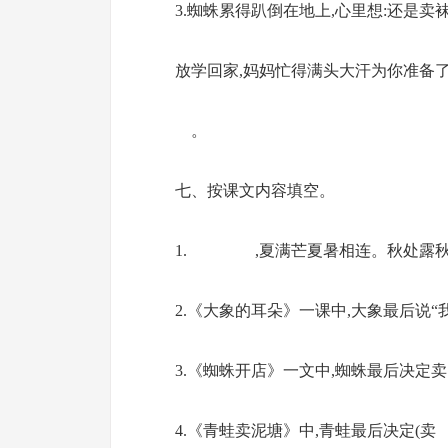
3.蜘蛛累得趴倒在地上,心里想:还是卖
放学回家,妈妈忙得满头大汗为你准备了
。
七、按课文内容填空。
1. ,夏满芒夏暑相连。秋
2.《大象的耳朵》一课中,
3.《蜘蛛开店》一文中,蜘蛛最后
4.《青蛙卖泥塘》中,青蛙最后决定(卖