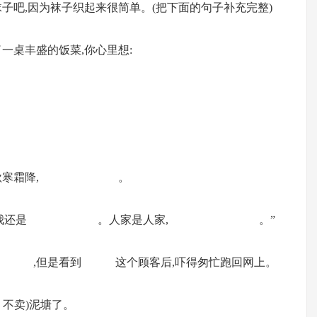
袜子吧,因为袜子织起来很简单。(把下面的句子补充完整)
一桌丰盛的饭菜,你心里想:
处露秋寒霜降, 。
大象最后说“我还是 。人家是人家, 。”
决定卖 ,但是看到 这个顾客后,吓得匆忙跑回网上。
 不卖)泥塘了。