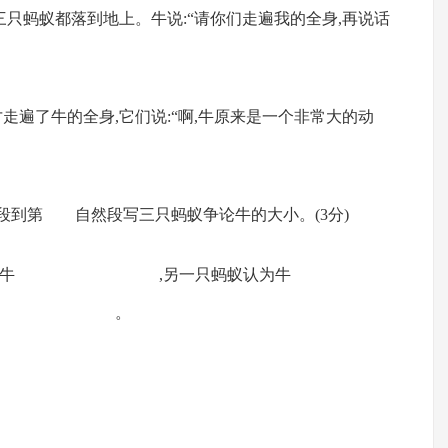
三只蚂蚁都落到地上。牛说:“请你们走遍我的全身,再说话
走遍了牛的全身,它们说:“啊,牛原来是一个非常大的动
到第 自然段写三只蚂蚁争论牛的大小。(3分)
只蚂蚁认为牛 ,另一只蚂蚁认为牛
说牛 。