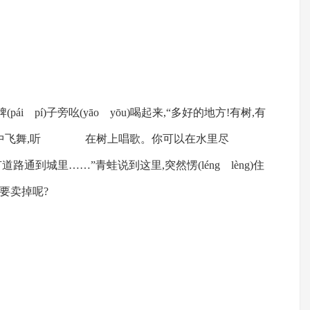
ái pí)子旁吆(yāo yōu)喝起来,“多好的地方!有树,有
中飞舞,听 在树上唱歌。你可以在水里尽
里……”青蛙说到这里,突然愣(léng lèng)住
么要卖掉呢?