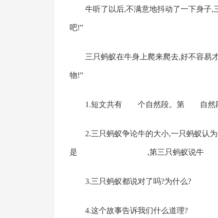
牛听了以后,不满意地抖动了一下身子,
吧!”
三只蚂蚁在牛身上爬来爬去,好不容易才
物!”
1.短文共有 个自然段。第 自然段
2.三只蚂蚁争论牛的大小,一
是 ,第三只蚂蚁
3.三只蚂蚁都说对了吗?为什么?
4.这个故事告诉我们什么道理?