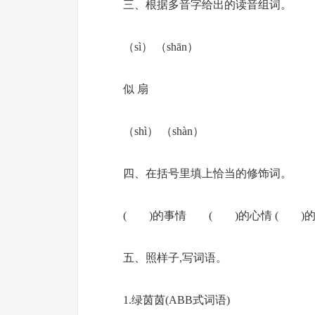
三、根据多音字给出的读音组词。
（sì） （shān）
似 扇
（shì） （shàn）
四、在括号里填上恰当的修饰词。
( )的事情 ( )的心情 ( )的
五、照样子,写词语。
1.绿茵茵(ABB式词