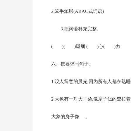
2.笨手笨脚(ABAC式
3.把词语补充完整。
( )( )斑斓 ( )心( )力
六、按要求写句子。
1.没人留意的晨光,因为所有人都在熟睡
2.大象有一对大耳朵,像扇子似的耷拉着
大象的身子像 。