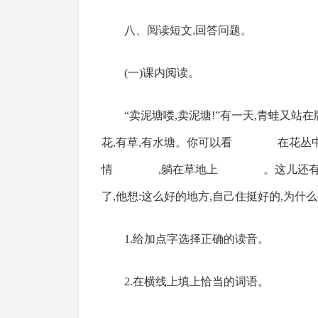
八、阅读短文,回答问题。
(一)课内阅读。
“卖泥塘喽,卖泥塘!”有一天,青蛙又站在牌(p
花,有草,有水塘。你可以看 在花丛
情 ,躺在草地上 。这儿还有道路通到城
了,他想:这么好的地方,自己住挺好的,为什
1.给加点字选择正确的读音。
2.在横线上填上恰当的词语。