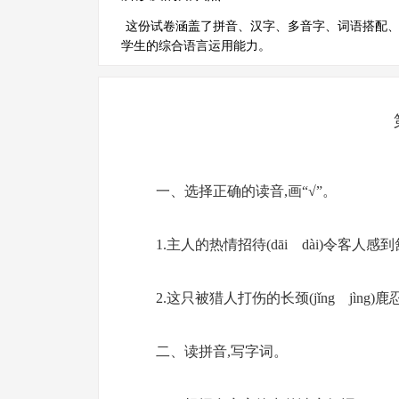
这份试卷涵盖了拼音、汉字、多音字、词语搭配
学生的综合语言运用能力。
一、选择正确的读音,画“√”。
1.主人的热情招待(dāi dài)令客人感到舒
2.这只被猎人打伤的长颈(jǐng jìng)鹿
二、读拼音,写字词。