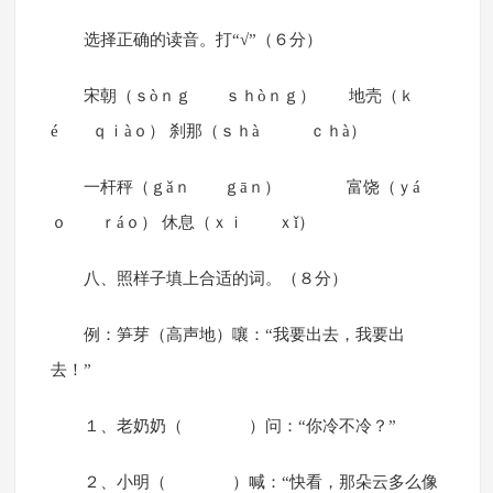
选择正确的读音。打“√”（６分）
宋朝（ｓòｎｇ ｓｈòｎｇ） 地壳（ｋ
é ｑｉàｏ） 刹那（ｓｈà ｃｈà）
一杆秤（ｇǎｎ ｇāｎ） 富饶（ｙá
ｏ ｒáｏ） 休息（ｘｉ ｘǐ）
八、照样子填上合适的词。（８分）
例：笋芽（高声地）嚷：“我要出去，我要出
去！”
１、老奶奶（ ）问：“你冷不冷？”
２、小明（ ）喊：“快看，那朵云多么像