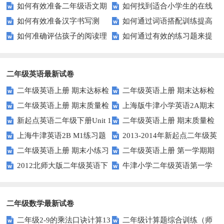
如何有效准备二年级语文期
如何找到适合小学生的在线
写话？
文试卷？这里有你需要的答案！
道！
如何有效准备汉字书写测
如何通过词语搭配训练提高
末考试？这里有份模拟试题等你
拼音练习题？
如何准确评估孩子的阅读理
如何通过有效的练习题来提
试？这里有你需要知道的一切
你的写作水平？
来挑战！
解能力？家长和教师必看！
升你的写作技能？
二年级英语最新试卷
二年级英语上册 期末达标检
二年级英语上册 期末达标检
二年级英语上册 期末质量检
上海版牛津小学英语2A期末
测卷 (2)（人教版一起点）
测卷 (1)（人教版一起点）
新起点英语二年级下册Unit 1
二年级英语上册 期末质量检
测卷 (2)（人教版一起点）
试题
上海牛津英语2B M1练习题
2013-2014年新起点二年级英
Playtime练习题
测卷（人教版一起点）
二年级英语上册 期末小练习
二年级英语上册 第一学期期
语下册期中试卷
2012北师大版二年级英语下
牛津小学二年级英语第一学
（人教版一起点）
末考试试卷及答案（一）（人教
册Unit 12测试题
期单元测验题U1-U2
版一起点）
二年级数学最新试卷
二年级2-9的乘法口诀计算13
二年级计算题综合训练（师