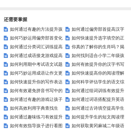
排序题？[疑问式标题]
还需要掌握
如何通过有趣的方法提升孩
如何通过偏旁部首提高汉字
如何巧妙运用偏旁部首变化
如何快速提升选字填空的正
子的组词能力？
学习效率？
如何通过分类词汇训练提高
你真的了解你的生肖吗？揭
来提高汉字学习效率？
确率？这里有秘诀！
如何通过成语接龙游戏提高
如何找到适合小学二年级孩
语言学习效果？
秘生肖背后的秘密
如何利用期中考试语文试题
如何有效提升你的汉字书写
孩子的语言能力？
子的优质语文试卷？
如何巧妙运用成语让作文更
如何快速提高你的阅读理解
提高成绩？
与拼音发音水平？
如何快速提升你的写作表达
如何科学评估学生的语文综
生动？——实例解析与技巧分享
水平？这些小技巧要知道！
如何有效避免拼音书写中的
如何通过组词训练有效提升
能力？这5个技巧让你的文章更
合能力？
如何通过有趣的游戏让孩子
如何通过词语搭配提升英语
常见错误？
学生的词汇量？
加出色！
如何高效利用字典查找生
如何通过古诗填空提高学生
轻松学会反义词？
表达能力？
如何通过趣味练习有效提升
如何提升学生的短文阅读理
词？这些技巧你必须知道！
的诗词理解力？
如何有效指导孩子进行看图
如何获取黄冈麻城二年级语
孩子的连词成句能力？
解能力？这些技巧你一定要知