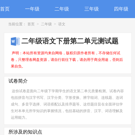
首页
一年级
二年级
三年级
四年级
当前位置：
首页
>
二年级
>
语文
二年级语文下册第二单元测试题
声明：本站所有资源均来自网络，版权归原作者所有，不存储任何试
卷，只整理各网盘资源，请自行前往下载，请勿用于商业用途，否则后
果自负。
试卷简介
这份试卷是面向二年级下学期学生的语文第二单元质量检测。试卷内容
包括拼音与汉字书写、汉字分类、字形变换、辨字组词、连线题、连词
成句、多音字选择、词语搭配以及排序题等。这些题目旨在全面评估学
生对本单元所学知识的掌握情况，包括基础的拼音、汉字、词语理解及
运用能力。
所涉及的知识点