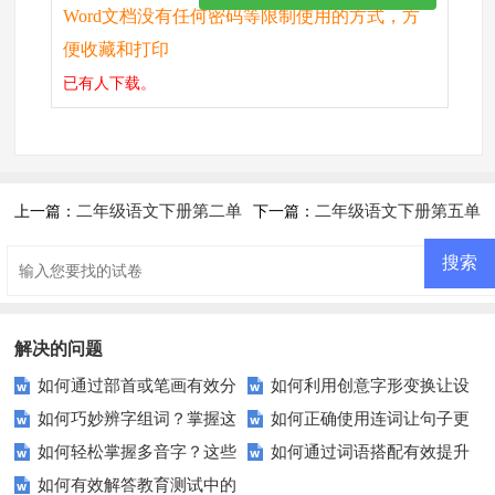
Word文档没有任何密码等限制使用的方式，方
便收藏和打印
已有
人下载。
二年级语文下册第二单
二年级语文下册第五单
上一篇：
下一篇：
元复习题
元测试题
解决的问题
如何通过部首或笔画有效分
如何利用创意字形变换让设
如何巧妙辨字组词？掌握这
如何正确使用连词让句子更
类汉字？
计作品脱颖而出？
如何轻松掌握多音字？这些
如何通过词语搭配有效提升
些技巧轻松提升语文水平
流畅？这里有妙招！
如何有效解答教育测试中的
选择技巧要知道！
英语写作和口语表达？