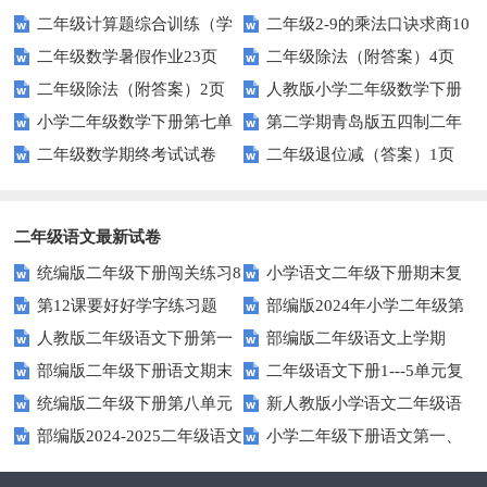
二年级计算题综合训练（学
二年级2-9的乘法口诀求商10
页
版）
二年级数学暑假作业23页
二年级除法（附答案）4页
生版）
页
二年级除法（附答案）2页
人教版小学二年级数学下册
小学二年级数学下册第七单
第二学期青岛版五四制二年
第二单元试题
二年级数学期终考试试卷
二年级退位减（答案）1页
元测试题
级下册数学期中考试卷
二年级语文最新试卷
统编版二年级下册闯关练习8
小学语文二年级下册期末复
第12课要好好学字练习题
部编版2024年小学二年级第
习指导
人教版二年级语文下册第一
部编版二年级语文上学期
二学期语文期末综合测试
部编版二年级下册语文期末
二年级语文下册1---5单元复
单元测试卷
2023年10月份月考试卷
统编版二年级下册第八单元
新人教版小学语文二年级语
试卷2
习题
部编版2024-2025二年级语文
小学二年级下册语文第一、
提升练习二
文下册单元同步测试题(8K全册
上学期期末测试卷
二单元综合练习题
精品)