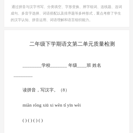
通过拼音与汉字书写、分类填空、字形变换、辨字组词、连线题、连词
成句、多音字选择、词语搭配以及排序题等多种形式，重点考察了学生
的汉字认知、拼音运用、词语理解和语言组织能力。
二年级下学期语文第二单元质量检测
________学校_______ 年级____班 姓名
________
读拼音，写汉字。（8）
miàn róng xiū xi wèn tí yīn wèi
( ) ( ) ( ) ( )