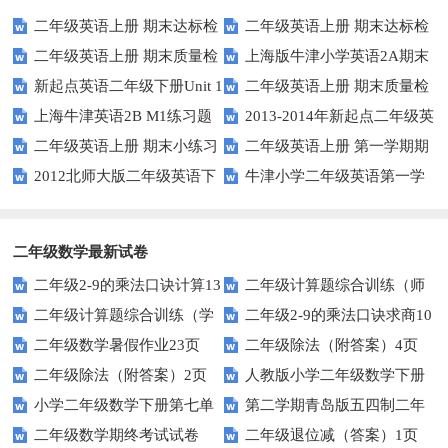
二年级英语上册 期末达标检
二年级英语上册 期末达标检
二年级英语上册 期末质量检
上海版牛津小学英语2A期末
测卷 (2)（人教版一起点）
测卷 (1)（人教版一起点）
新起点英语二年级下册Unit 1
二年级英语上册 期末质量检
测卷 (2)（人教版一起点）
试题
上海牛津英语2B M1练习题
2013-2014年新起点二年级英
Playtime练习题
测卷（人教版一起点）
二年级英语上册 期末小练习
二年级英语上册 第一学期期
语下册期中试卷
2012北师大版二年级英语下
牛津小学二年级英语第一学
（人教版一起点）
末考试试卷及答案（一）（人教
册Unit 12测试题
期单元测验题U1-U2
版一起点）
二年级数学最新试卷
二年级2-9的乘法口诀计算13
二年级计算题综合训练（师
二年级计算题综合训练（学
二年级2-9的乘法口诀求商10
页
版）
二年级数学暑假作业23页
二年级除法（附答案）4页
生版）
页
二年级除法（附答案）2页
人教版小学二年级数学下册
小学二年级数学下册第七单
第二学期青岛版五四制二年
第二单元试题
二年级数学期终考试试卷
二年级退位减（答案）1页
元测试题
级下册数学期中考试卷