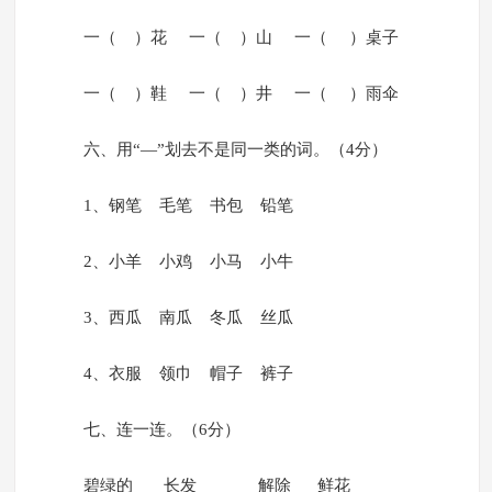
一（ ）花 一（ ）山 一（ ）桌子
一（ ）鞋 一（ ）井 一（ ）雨伞
六、用“—”划去不是同一类的词。（4分）
1、钢笔 毛笔 书包 铅笔
2、小羊 小鸡 小马 小牛
3、西瓜 南瓜 冬瓜 丝瓜
4、衣服 领巾 帽子 裤子
七、连一连。（6分）
碧绿的 长发 解除 鲜花