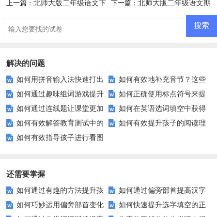
北师大版二年级语文下
北师大版二年级语文期
上一篇：
下一篇：
册第十三单元测试题
中测试题
解决的问题
如何用拼音输入法快速打出
如何有效地补充音节？这些
如何通过趣味组词游戏提升
如何正确使用标点符号来提
正确的汉字词语？
技巧让你事半功倍！
如何通过连线题让课堂更加
如何在英语选词填空中获得
小学生的语言表达能力？
升文章质量？
如何有效解答教育测试中的
如何有效提升孩子的阅读理
生动有趣？
满分？
如何有效指导孩子进行看图
排序题？[疑问式标题]
解能力？这里有秘诀！
写话？
还需要掌握
如何通过有趣的方法提升孩
如何通过偏旁部首提高汉字
如何巧妙运用偏旁部首变化
如何快速提升选字填空的正
子的组词能力？
学习效率？