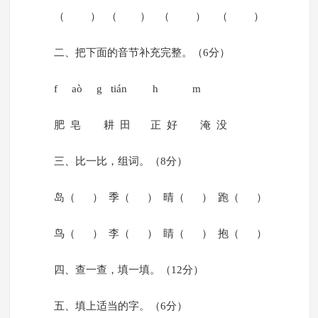
（ ） （ ） （ ） （ ）
二、把下面的音节补充完整。（6分）
f aò g tián h m
肥 皂 耕 田 正 好 淹 没
三、比一比，组词。（8分）
岛（ ） 季（ ） 晴（ ） 跑（ ）
鸟（ ） 李（ ） 睛（ ） 抱（ ）
四、查一查，填一填。（12分）
五、填上适当的字。（6分）