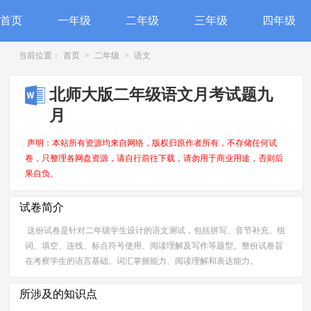
首页
一年级
二年级
三年级
四年级
当前位置：
首页
>
二年级
>
语文
北师大版二年级语文月考试题九
月
声明：本站所有资源均来自网络，版权归原作者所有，不存储任何试
卷，只整理各网盘资源，请自行前往下载，请勿用于商业用途，否则后
果自负。
试卷简介
这份试卷是针对二年级学生设计的语文测试，包括拼写、音节补充、组
词、填空、连线、标点符号使用、阅读理解及写作等题型。整份试卷旨
在考察学生的语言基础、词汇掌握能力、阅读理解和表达能力。
所涉及的知识点