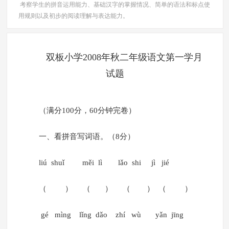
考察学生的拼音运用能力、基础汉字的掌握情况、简单的语法和标点使
用规则以及初步的阅读理解与表达能力。
双板小学2008年秋二年级语文第一学月
试题
（满分100分，60分钟完卷）
一、看拼音写词语。（8分）
liú shuǐ měi lì lǎo shi jì jié
（ ） （ ） （ ） （ ）
gé mìng lǐng dǎo zhí wù yǎn jīng