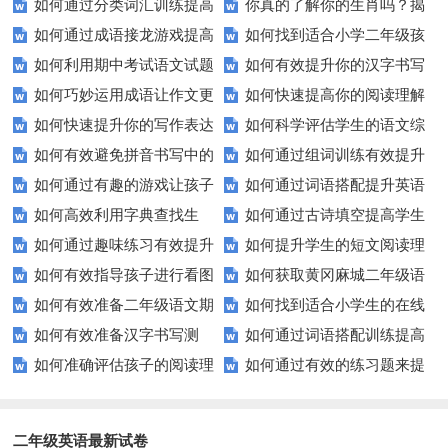
如何通过分类词汇训练提高
你真的了解你的生肖吗？揭
来提高汉字学习效率？
确率？这里有秘诀！
如何通过成语接龙游戏提高
如何找到适合小学二年级孩
语言学习效果？
秘生肖背后的秘密
如何利用期中考试语文试题
如何有效提升你的汉字书写
孩子的语言能力？
子的优质语文试卷？
如何巧妙运用成语让作文更
如何快速提高你的阅读理解
提高成绩？
与拼音发音水平？
如何快速提升你的写作表达
如何科学评估学生的语文综
生动？——实例解析与技巧分享
水平？这些小技巧要知道！
如何有效避免拼音书写中的
如何通过组词训练有效提升
能力？这5个技巧让你的文章更
合能力？
如何通过有趣的游戏让孩子
如何通过词语搭配提升英语
常见错误？
学生的词汇量？
加出色！
如何高效利用字典查找生
如何通过古诗填空提高学生
轻松学会反义词？
表达能力？
如何通过趣味练习有效提升
如何提升学生的短文阅读理
词？这些技巧你必须知道！
的诗词理解力？
如何有效指导孩子进行看图
如何获取黄冈麻城二年级语
孩子的连词成句能力？
解能力？这些技巧你一定要知
如何有效准备二年级语文期
如何找到适合小学生的在线
写话？
文试卷？这里有你需要的答案！
道！
如何有效准备汉字书写测
如何通过词语搭配训练提高
末考试？这里有份模拟试题等你
拼音练习题？
如何准确评估孩子的阅读理
如何通过有效的练习题来提
试？这里有你需要知道的一切
你的写作水平？
来挑战！
解能力？家长和教师必看！
升你的写作技能？
二年级英语最新试卷