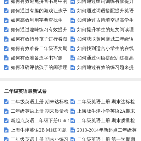
如何有效避免拼音书写中的
如何通过组词训练有效提升
能力？这5个技巧让你的文章更
合能力？
如何通过有趣的游戏让孩子
如何通过词语搭配提升英语
常见错误？
学生的词汇量？
加出色！
如何高效利用字典查找生
如何通过古诗填空提高学生
轻松学会反义词？
表达能力？
如何通过趣味练习有效提升
如何提升学生的短文阅读理
词？这些技巧你必须知道！
的诗词理解力？
如何有效指导孩子进行看图
如何获取黄冈麻城二年级语
孩子的连词成句能力？
解能力？这些技巧你一定要知
如何有效准备二年级语文期
如何找到适合小学生的在线
写话？
文试卷？这里有你需要的答案！
道！
如何有效准备汉字书写测
如何通过词语搭配训练提高
末考试？这里有份模拟试题等你
拼音练习题？
如何准确评估孩子的阅读理
如何通过有效的练习题来提
试？这里有你需要知道的一切
你的写作水平？
来挑战！
解能力？家长和教师必看！
升你的写作技能？
二年级英语最新试卷
二年级英语上册 期末达标检
二年级英语上册 期末达标检
二年级英语上册 期末质量检
上海版牛津小学英语2A期末
测卷 (2)（人教版一起点）
测卷 (1)（人教版一起点）
新起点英语二年级下册Unit 1
二年级英语上册 期末质量检
测卷 (2)（人教版一起点）
试题
上海牛津英语2B M1练习题
2013-2014年新起点二年级英
Playtime练习题
测卷（人教版一起点）
二年级英语上册 期末小练习
二年级英语上册 第一学期期
语下册期中试卷