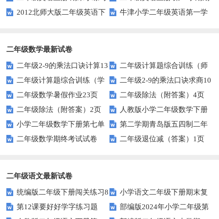
2012北师大版二年级英语下
牛津小学二年级英语第一学
（人教版一起点）
末考试试卷及答案（一）（人教
册Unit 12测试题
期单元测验题U1-U2
版一起点）
二年级数学最新试卷
二年级2-9的乘法口诀计算13
二年级计算题综合训练（师
二年级计算题综合训练（学
二年级2-9的乘法口诀求商10
页
版）
二年级数学暑假作业23页
二年级除法（附答案）4页
生版）
页
二年级除法（附答案）2页
人教版小学二年级数学下册
小学二年级数学下册第七单
第二学期青岛版五四制二年
第二单元试题
二年级数学期终考试试卷
二年级退位减（答案）1页
元测试题
级下册数学期中考试卷
二年级语文最新试卷
统编版二年级下册闯关练习8
小学语文二年级下册期末复
第12课要好好学字练习题
部编版2024年小学二年级第
习指导