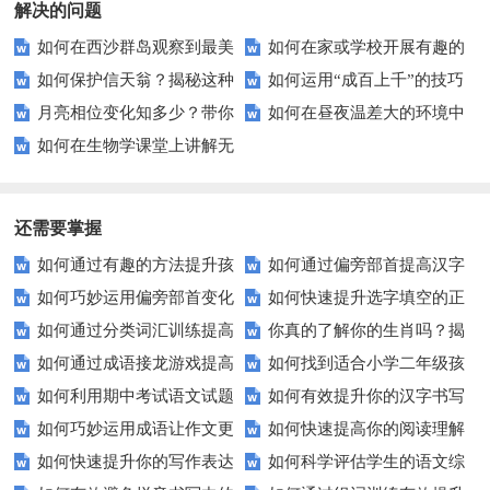
解决的问题
如何在西沙群岛观察到最美
如何在家或学校开展有趣的
如何保护信天翁？揭秘这种
如何运用“成百上千”的技巧
丽的海鸟？
鸟类观察活动？
月亮相位变化知多少？带你
如何在昼夜温差大的环境中
迷人海鸟的秘密生活
高效掌握海量知识点？
如何在生物学课堂上讲解无
了解月亮不为人知的秘密
保护您的植物？
生命迹象？
还需要掌握
如何通过有趣的方法提升孩
如何通过偏旁部首提高汉字
如何巧妙运用偏旁部首变化
如何快速提升选字填空的正
子的组词能力？
学习效率？
如何通过分类词汇训练提高
你真的了解你的生肖吗？揭
来提高汉字学习效率？
确率？这里有秘诀！
如何通过成语接龙游戏提高
如何找到适合小学二年级孩
语言学习效果？
秘生肖背后的秘密
如何利用期中考试语文试题
如何有效提升你的汉字书写
孩子的语言能力？
子的优质语文试卷？
如何巧妙运用成语让作文更
如何快速提高你的阅读理解
提高成绩？
与拼音发音水平？
如何快速提升你的写作表达
如何科学评估学生的语文综
生动？——实例解析与技巧分享
水平？这些小技巧要知道！