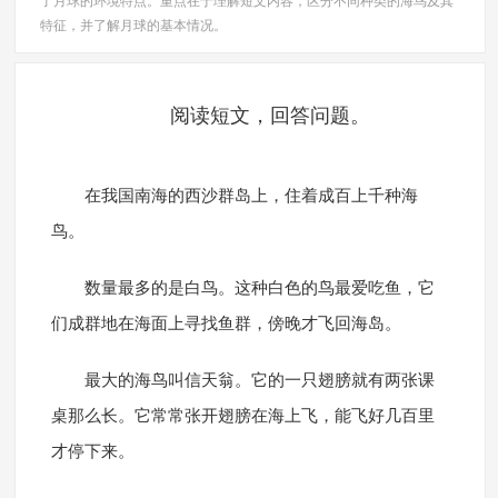
了月球的环境特点。重点在于理解短文内容，区分不同种类的海鸟及其
特征，并了解月球的基本情况。
阅读短文，回答问题。
在我国南海的西沙群岛上，住着成百上千种海
鸟。
数量最多的是白鸟。这种白色的鸟最爱吃鱼，它
们成群地在海面上寻找鱼群，傍晚才飞回海岛。
最大的海鸟叫信天翁。它的一只翅膀就有两张课
桌那么长。它常常张开翅膀在海上飞，能飞好几百里
才停下来。