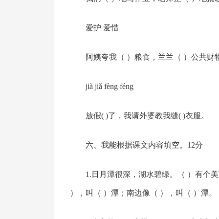
爱护 爱惜
阿姨夸我（ ）粮食，兰兰（ ）公共财
jià jiǎ fèng féng
放假( )了，我请外婆教我缝( )衣服。
六、我能根据课文内容填空。12分
1.日月潭很深，湖水碧绿。（ ）有个
），叫（ ）潭；南边像（ ），叫（ ）潭。