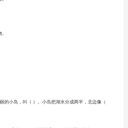
物。
美丽的小岛，叫（ ）。小岛把湖水分成两半，北边像（