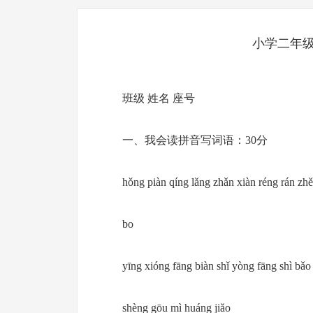
小学二年
班级 姓名 座号
一、我会读拼音写词语：30分
hǒng piàn qíng lǎng zhǎn xiàn réng rán zhě
bo
yīng xióng fāng biàn shǐ yòng fāng shì bǎo 
shèng gōu mì huáng jiǎo