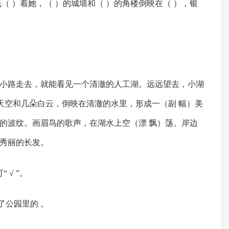
光（ ）着她，（ ）的城墙和（ ）的角楼倒映在（ ），银
小路走去，就能看见一个清澈的人工湖。远远望去，小湖
）的天空和几朵白云，倒映在清澈的水里，形成一（副 幅）美
的波纹。画眉鸟的歌声，在湖水上空（漂 飘）荡。岸边
秀丽的长发。
√ ”。
了公园里的 。