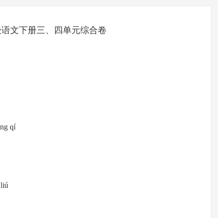
级语文下册三、四单元综合卷
ng qí
liú