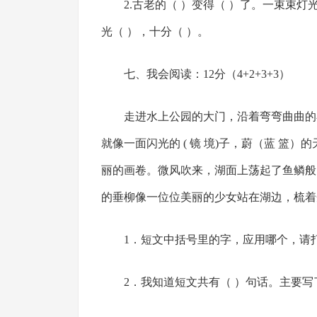
2.古老的（ ）变得（ ）了。一束束灯
光（ ），十分（ ）。
七、我会阅读：12分（4+2+3+3）
走进水上公园的大门，沿着弯弯曲曲的
就像一面闪光的 ( 镜 境)子，蔚（蓝 篮
丽的画卷。微风吹来，湖面上荡起了鱼鳞般
的垂柳像一位位美丽的少女站在湖边，梳着
1．短文中括号里的字，应用哪个，请打“ 
2．我知道短文共有（ ）句话。主要写