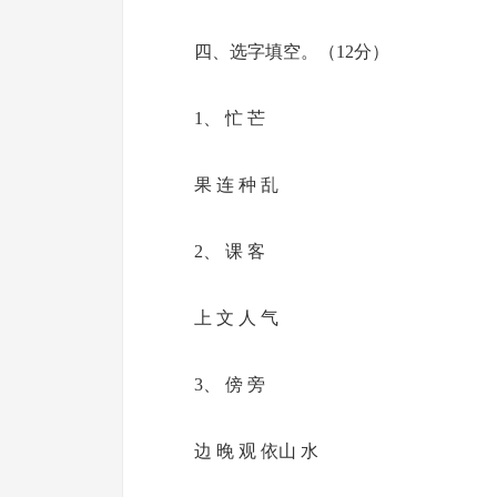
四、选字填空。（12分）
1、 忙 芒
果 连 种 乱
2、 课 客
上 文 人 气
3、 傍 旁
边 晚 观 依山 水