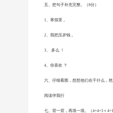
五、把句子补充完整。（8分）
1、寒假里 。
2、我把压岁钱 。
3、 多么 ！
4、你喜欢 ？
六、仔细看图，想想他们在干什么，然
阅读伴我行
七、背一背，再填一填。（4+4+3＋4=