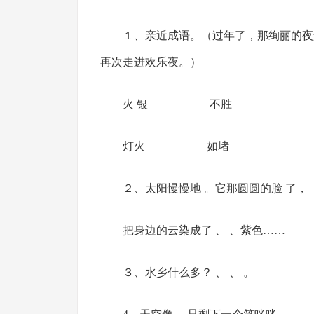
１、亲近成语。（过年了，那绚丽的夜
再次走进欢乐夜。）
火 银 不胜
灯火 如堵
２、太阳慢慢地 。它那圆圆的脸 了，
把身边的云染成了 、 、紫色……
３、水乡什么多？ 、 、 。