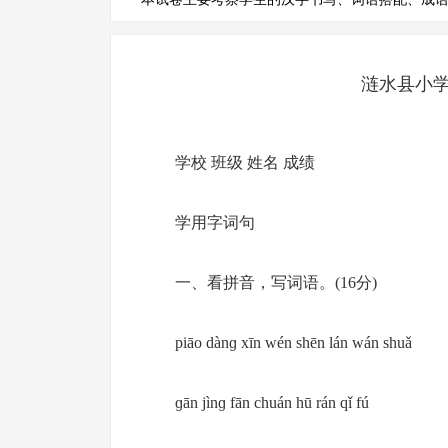
涟水县小
学校 班级 姓名 成绩
学用字词句
一、看拼音，写词语。(16分)
piāo dànɡ xīn wén shēn lán wán shuǎ
ɡān jìnɡ fān chuán hū rán qǐ fú