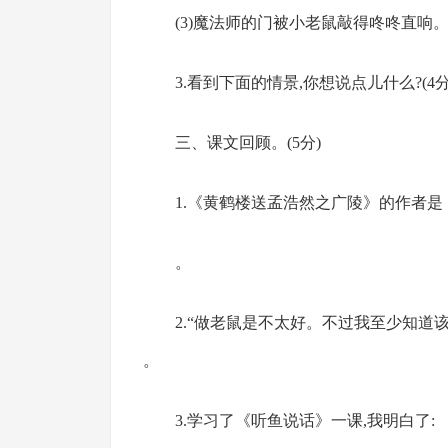
(3)魔法师的门被小老鼠敲得咚咚直响。(
3.看到下面的情景,你想说点儿什么?(4分
三、课文回顾。(5分)
1.《黄鹤楼送孟浩然之广陵》的
。
2.“做老鼠是不太好。不过我至少知道
。
3.学习了《听鱼说话》一课,我明白了: