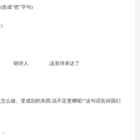
改成“把”字句)
)
作者是 朝诗人 ,这首诗表达了
该怎么做。变成别的东西,说不定更糟呢!”这句话告诉我们
 。