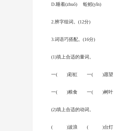
D.睡着(zhuó) 蚯蚓(yǐn)
2.辨字组词。(12分)
3.词语巧搭配。(16分)
(1)填上合适的量词。
一( )彩虹 一( )愿望
一( )粮食 一( )树叶
(2)填上合适的动词。
( )波浪 ( )台灯