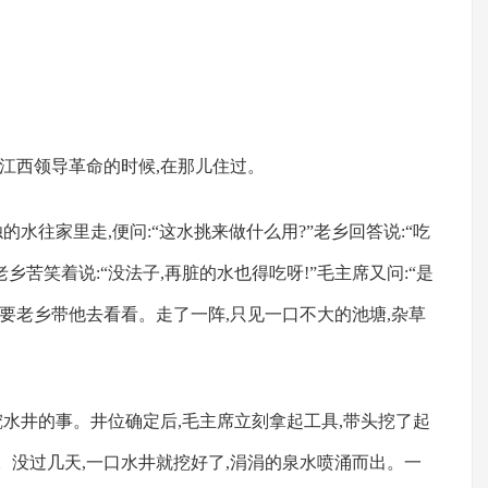
江西领导革命的时候,在那儿住过。
水往家里走,便问:“这水挑来做什么用?”老乡回答说:“吃
老乡苦笑着说:“没法子,再脏的水也得吃呀!”毛主席又问:“是
席要老乡带他去看看。走了一阵,只见一口不大的池塘,杂草
水井的事。井位确定后,毛主席立刻拿起工具,带头挖了起
天。没过几天,一口水井就挖好了,涓涓的泉水喷涌而出。一