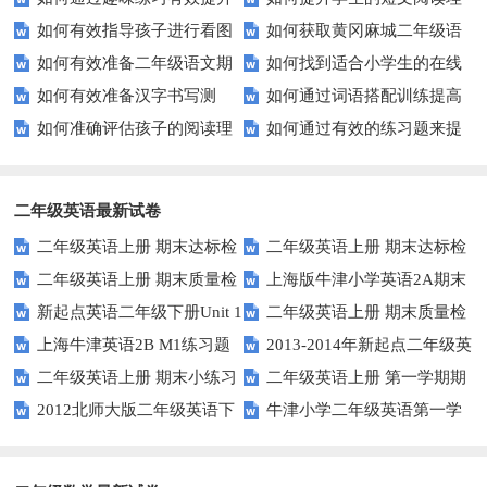
如何有效指导孩子进行看图
如何获取黄冈麻城二年级语
孩子的连词成句能力？
解能力？这些技巧你一定要知
如何有效准备二年级语文期
如何找到适合小学生的在线
写话？
文试卷？这里有你需要的答案！
道！
如何有效准备汉字书写测
如何通过词语搭配训练提高
末考试？这里有份模拟试题等你
拼音练习题？
如何准确评估孩子的阅读理
如何通过有效的练习题来提
试？这里有你需要知道的一切
你的写作水平？
来挑战！
解能力？家长和教师必看！
升你的写作技能？
二年级英语最新试卷
二年级英语上册 期末达标检
二年级英语上册 期末达标检
二年级英语上册 期末质量检
上海版牛津小学英语2A期末
测卷 (2)（人教版一起点）
测卷 (1)（人教版一起点）
新起点英语二年级下册Unit 1
二年级英语上册 期末质量检
测卷 (2)（人教版一起点）
试题
上海牛津英语2B M1练习题
2013-2014年新起点二年级英
Playtime练习题
测卷（人教版一起点）
二年级英语上册 期末小练习
二年级英语上册 第一学期期
语下册期中试卷
2012北师大版二年级英语下
牛津小学二年级英语第一学
（人教版一起点）
末考试试卷及答案（一）（人教
册Unit 12测试题
期单元测验题U1-U2
版一起点）