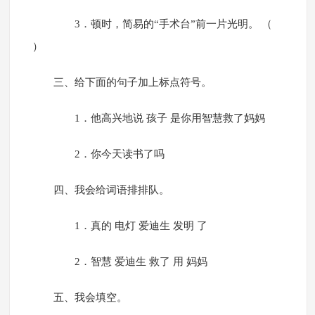
3．顿时，简易的“手术台”前一片光明。 （
）
三、给下面的句子加上标点符号。
1．他高兴地说 孩子 是你用智慧救了妈妈
2．你今天读书了吗
四、我会给词语排排队。
1．真的 电灯 爱迪生 发明 了
2．智慧 爱迪生 救了 用 妈妈
五、我会填空。