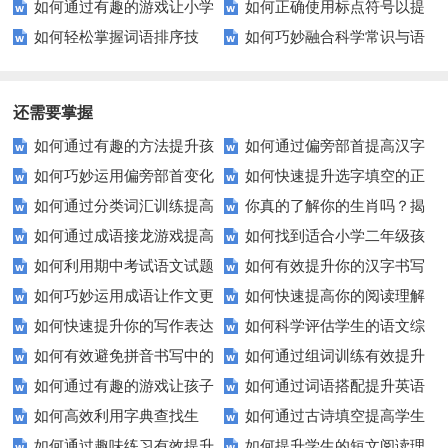
如何通过有趣的游戏让小学
如何正确使用标点符号以提
理解与写作技巧训练？
点亮世界？
如何轻松掌握词语排序技
如何巧妙融合科学常识与语
生成为反义词高手？
升文章清晰度？
巧？这些建议让你事半功倍！
文教学，提升学生综合素质？
还需要掌握
如何通过有趣的方法提升孩
如何通过偏旁部首提高汉字
如何巧妙运用偏旁部首变化
如何快速提升选字填空的正
子的组词能力？
学习效率？
如何通过分类词汇训练提高
你真的了解你的生肖吗？揭
来提高汉字学习效率？
确率？这里有秘诀！
如何通过成语接龙游戏提高
如何找到适合小学二年级孩
语言学习效果？
秘生肖背后的秘密
如何利用期中考试语文试题
如何有效提升你的汉字书写
孩子的语言能力？
子的优质语文试卷？
如何巧妙运用成语让作文更
如何快速提高你的阅读理解
提高成绩？
与拼音发音水平？
如何快速提升你的写作表达
如何科学评估学生的语文综
生动？——实例解析与技巧分享
水平？这些小技巧要知道！
如何有效避免拼音书写中的
如何通过组词训练有效提升
能力？这5个技巧让你的文章更
合能力？
如何通过有趣的游戏让孩子
如何通过词语搭配提升英语
常见错误？
学生的词汇量？
加出色！
如何高效利用字典查找生
如何通过古诗填空提高学生
轻松学会反义词？
表达能力？
如何通过趣味练习有效提升
如何提升学生的短文阅读理
词？这些技巧你必须知道！
的诗词理解力？