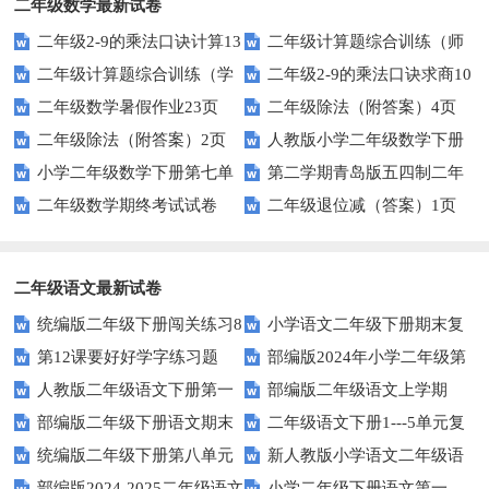
二年级数学最新试卷
二年级2-9的乘法口诀计算13
二年级计算题综合训练（师
二年级计算题综合训练（学
二年级2-9的乘法口诀求商10
页
版）
二年级数学暑假作业23页
二年级除法（附答案）4页
生版）
页
二年级除法（附答案）2页
人教版小学二年级数学下册
小学二年级数学下册第七单
第二学期青岛版五四制二年
第二单元试题
二年级数学期终考试试卷
二年级退位减（答案）1页
元测试题
级下册数学期中考试卷
二年级语文最新试卷
统编版二年级下册闯关练习8
小学语文二年级下册期末复
第12课要好好学字练习题
部编版2024年小学二年级第
习指导
人教版二年级语文下册第一
部编版二年级语文上学期
二学期语文期末综合测试
部编版二年级下册语文期末
二年级语文下册1---5单元复
单元测试卷
2023年10月份月考试卷
统编版二年级下册第八单元
新人教版小学语文二年级语
试卷2
习题
部编版2024-2025二年级语文
小学二年级下册语文第一、
提升练习二
文下册单元同步测试题(8K全册