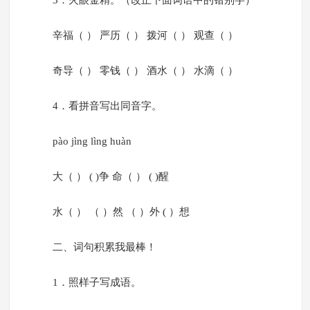
3．火眼金精。（改正下面词语中的错别字）
辛福（ ） 严历（ ） 拨河（ ） 观查（ ）
奇导（ ） 零钱（ ） 酒水（ ） 水滴（ ）
4．看拼音写出同音字。
pào jìng lìng huàn
大（ ） ( )争 命（ ） ( )醒
水（ ） （ ）然 （ ）外 ( ）想
二、词句积累我最棒！
1．照样子写成语。