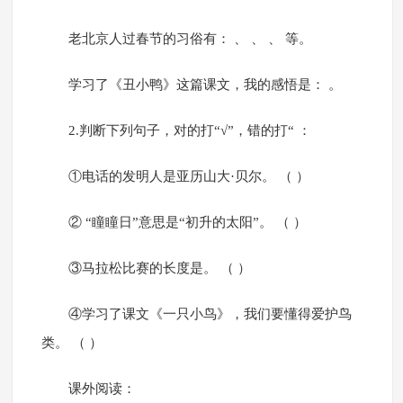
老北京人过春节的习俗有： 、 、 、 等。
学习了《丑小鸭》这篇课文，我的感悟是： 。
2.判断下列句子，对的打“√”，错的打“ ：
①电话的发明人是亚历山大·贝尔。 （ ）
② “瞳瞳日”意思是“初升的太阳”。 （ ）
③马拉松比赛的长度是。 （ ）
④学习了课文《一只小鸟》，我们要懂得爱护鸟
类。 （ ）
课外阅读：