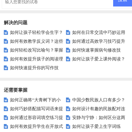
解决的问题
如何让孩子轻松学会生字？
如何在日常交流中巧妙运用
如何有效教学反义词？这些
如何通过高效学习技巧提升
这些识字游戏和技巧或许能帮到
成语？
如何轻松改写比喻句？掌握
如何快速掌握病句修改技
方法让孩子轻松掌握！
学习成绩？
您！
如何有效提升孩子的阅读理
如何让孩子爱上课外阅读？
这些技巧让你的文章更生动！
巧？这些方法让你的文章更流畅
如何快速提升你的写作技
解能力？这里有秘诀！
这里有妙招！
巧？这些方法让你的文章脱颖而
出！
还需要掌握
如何正确将“大青树下的小
中国少数民族人口有多少？
如何巧妙搭配描写词语来提
如何设计有趣的民族配对连
学”转换为标准拼音？
揭秘各民族分布情况
如何通过形容词填空练习提
安静与宁静：如何区分这两
升你的写作水平？
线题目？——让孩子们在玩乐中
如何有效提升学生在开放式
如何让孩子爱上生字词练
升你的词汇量？
个看似相似的概念？
了解多元文化