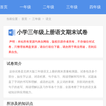
首页
一年级
二年级
三年级
四年级
当前位置：
首页
>
三年级
>
语文
小学三年级上册语文期末试卷
声明：本站所有资源均来自网络，版权归原作者所有，不存储任何试
卷，只整理各网盘资源，请自行前往下载，请勿用于商业用途，否则后
果自负。
试卷简介
这份试卷是北师大版三年级语文上册的期末质量检测题。试卷包含多个
部分，如生字认读、词语积累、句子练习、阅读理解和写作等。试题涵
盖了字词的书写和理解、成语的运用、反义词的掌握、关联词的使用、
句子的改写、阅读理解以及习作等各个方面，全面考察了学生的语文基
础知识和应用能力。
所涉及的知识点