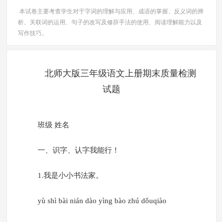
本试卷主要考查学生对于字词的理解与应用、成语的掌握、反义词的辨
析、关联词的运用、句子的改写及修辞手法的使用、阅读理解能力以及
写作技巧。
北师大版三年级语文上册期末质量检测
试题
班级 姓名
一、识字、认字我能行！
1.我是小小书法家。
yù shì bài nián dào yìng bào zhú dǒuqiào