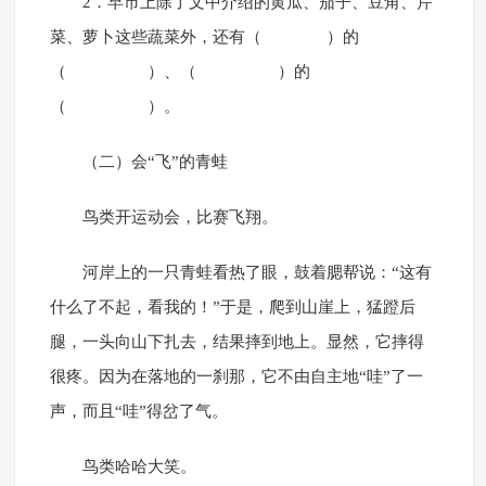
2．早市上除了文中介绍的黄瓜、茄子、豆角、芹
菜、萝卜这些蔬菜外，还有（ ）的
（ ）、（ ）的
（ ）。
（二）会“飞”的青蛙
鸟类开运动会，比赛飞翔。
河岸上的一只青蛙看热了眼，鼓着腮帮说：“这有
什么了不起，看我的！”于是，爬到山崖上，猛蹬后
腿，一头向山下扎去，结果摔到地上。显然，它摔得
很疼。因为在落地的一刹那，它不由自主地“哇”了一
声，而且“哇”得岔了气。
鸟类哈哈大笑。