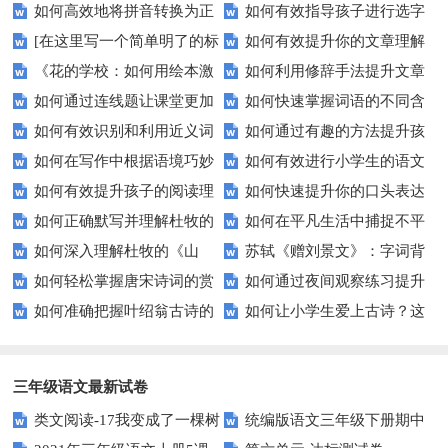
如何高效地将拼音转换为正
如何有效指导孩子进行选字
问答题上的表现？
习？这些方法超实用！
[在这里写一个简单明了的标
如何有效提升你的文章理解
确的汉字？
组词练习？
《花的学校：如何用绘本激
如何利用修辞手法提升文章
题]
能力？
如何通过连线题让课堂更加
如何快速掌握词语的不同含
发孩子对大自然的热爱？》
表现力？——以比喻为例探析
如何有效识别和利用近义词
如何通过有趣的方法提升孩
生动有趣？
义？这些技巧帮你轻松应对！
如何在写作中根据语境巧妙
如何有效进行小学生的语文
来提升语言能力？
子的组词能力？
如何有效提升孩子的阅读理
如何快速提升你的口头表达
选择汉字？
基础训练？
如何正确默写并理解杜牧的
如何在平凡生活中捕捉不平
解能力？这里有秘诀！
能力？试试这5个方法
如何深入理解杜牧的《山
苏轼《赠刘景文》：字词背
《山行》？
凡的诗意？
如何轻松掌握唐宋诗词的赏
如何通过夜间观察练习提升
行》古诗？
后的深情厚谊？
如何准确把握叶绍翁古诗的
如何让小学生爱上古诗？这
析技巧？
学生的写作技能？
意境与情感？
些方法或许能帮到您！
三年级语文最新试卷
类文阅读-17我变成了一棵树
统编版语文三年级下册期中