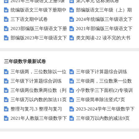
2021年三年级语文上册5课
第六单元 达标测试卷
评价测试卷（含答案）
统编版语文三年级下册期中
部编版语文三年级（上）期
外阅读专项练习题及答案
三下语文期中试卷
2024年统编版三年级语文下
检测卷9（含答案）
末精选卷9（含答案）
2023部编版三年级语文下册
2021年部编版三年级语文下
册期末达标测评卷
部编版2023年三年级语文下
类文阅读-22 读不完的大书
期末复习试卷
册句子专项练习题及答案
册期中测试卷
三年级数学最新试卷
三年级两，三位数除以一位
三年级下计算题综合训练
三年级下计算题综合训练
三年级两，三位数乘一位数
数9页
（学生版）
三年级两位数乘两位数（列
小学数学三下面积(2)专项训
（师版）
15页
三年级万以内数的加法11页
三年级简单除法竖式7页
竖式计算）（6页75题）
练题
整理与复习.3 整理与复习
2023-2024学年三年级数学下
2021年人教版三年级数学下
三年级万以内数的减法9页
（3）
册第1~3单元期中检测卷（北师
册第四单元测试卷及答案二
大版）