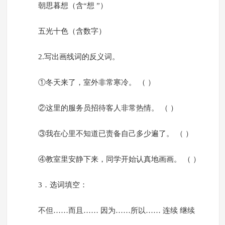
朝思暮想（含“想 ”）
五光十色（含数字）
2.写出画线词的反义词。
①冬天来了，室外非常寒冷。 （ ）
②这里的服务员招待客人非常热情。 （ ）
③我在心里不知道已责备自己多少遍了。 （ ）
④教室里安静下来，同学开始认真地画画。 （ ）
3．选词填空：
不但……而且…… 因为……所以…… 连续 继续