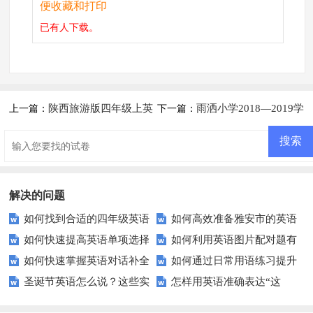
便收藏和打印
已有
人下载。
陕西旅游版四年级上英
雨洒小学2018—2019学
上一篇：
下一篇：
语期中试卷
年第一学期四年级英语期末试卷
解决的问题
如何找到合适的四年级英语
如何高效准备雅安市的英语
如何快速提高英语单项选择
如何利用英语图片配对题有
期末试卷进行复习？
考试？这里有你需要的所有信
如何快速掌握英语对话补全
如何通过日常用语练习提升
题的得分？
效提升学生词汇量？
息！
圣诞节英语怎么说？这些实
怎样用英语准确表达“这
题的答题技巧？
英语交流能力？
用表达让你轻松应对节日问候
里”、“那里”？掌握这些技巧轻