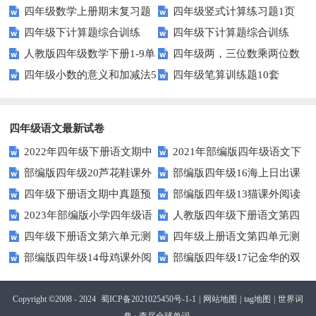
四年级数学上册期末复习题
四年级竖式计算练习题1页
测试题及答案
四年级下计算题综合训练
四年级下计算题综合训练
及详细答案(5套)
（无答案）
人教版四年级数学下册1-9单
四年级两，三位数乘两位数
（师版）
（学生版）
四年级小数的意义和加减法5
四年级笔算训练题10套
元试题(含期中及3套期末)
22页
页
四年级语文最新试卷
2022年四年级下册语文期中
2021年部编版四年级语文下
部编版四年级20芦花鞋课外
部编版四年级16海上日出课
素养评价卷（含答案）
册句子专项练习题及答案
四年级下册语文期中真题预
部编版四年级13猫课外阅读
阅读练习题及答案
外阅读练习题及答案
2023年部编版小学四年级语
人教版四年级下册语文第四
测卷（6)（人教部编版，含答
练习题及答案
四年级下册语文第六单元测
四年级上册语文第四单元测
文下学期第五单元测试卷
单元测试卷及答案
案）
部编版四年级14母鸡课外阅
部编版四年级17记金华的双
试题及答案
试卷.1
读练习题及答案
龙洞课外阅读练习题及答案
Copyright ©2008 - 2024
蜀ICP备2021025450号-1-1
|
网站地图
|
tag地图
|
世界词
典 · 查尽全球单词