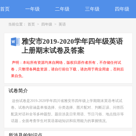
首页
一年级
二年级
三年级
四年级
当前位置：
首页
>
四年级
>
英语
雅安市2019-2020学年四年级英语
上册期末试卷及答案
声明：本站所有资源均来自网络，版权归原作者所有，不存储任何试
卷，只整理各网盘资源，请自行前往下载，请勿用于商业用途，否则后
果自负。
试卷简介
这份试卷是2019-2020学年四川省雅安市四年级上学期期末英语考试试
卷。试卷内容涵盖单项选择、分类选择、图片配对、判断正误、问答匹
配及对话补全等多种题型。题目涉及日常用语、节日习俗、地点指示等
话题，全面考查学生对英语基础知识和应用能力的掌握情况。
所涉及的知识点