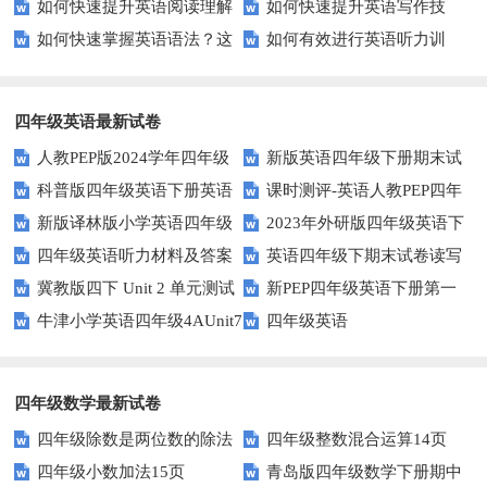
如何快速提升英语阅读理解
如何快速提升英语写作技
方法？这些建议让你事半功倍！
种实用记忆法帮你解决难题
如何快速掌握英语语法？这
如何有效进行英语听力训
能力？这些技巧你必须知道！
能？这5个技巧你必须知道！
些方法让你不再迷茫！
练？这里有五个技巧助你一臂之
力
四年级英语最新试卷
人教PEP版2024学年四年级
新版英语四年级下册期末试
科普版四年级英语下册英语
课时测评-英语人教PEP四年
英语下册期末测试卷
卷
新版译林版小学英语四年级
2023年外研版四年级英语下
Lesson1测试题及答案
级上册 unit3 What would you
四年级英语听力材料及答案
英语四年级下期末试卷读写
下册试卷Unit1-Unit2单元测试题
册期中检测试题
like-PartB练习及答案 (3)
冀教版四下 Unit 2 单元测试
新PEP四年级英语下册第一
部分答案
牛津小学英语四年级4AUnit7
四年级英语
单元测试题
复习题
四年级数学最新试卷
四年级除数是两位数的除法
四年级整数混合运算14页
四年级小数加法15页
青岛版四年级数学下册期中
11页