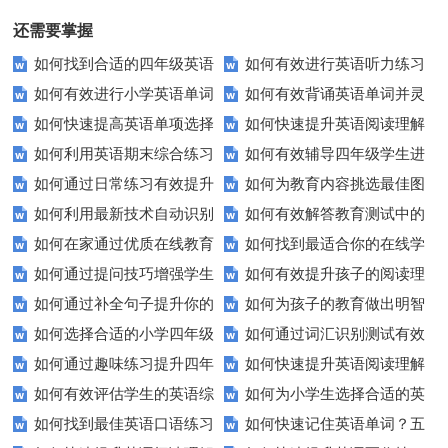
松交流无压力！
还需要掌握
如何找到合适的四年级英语
如何有效进行英语听力练习
如何有效进行小学英语单词
如何有效背诵英语单词并灵
期末测试卷来提高孩子的成绩？
以快速提升？
如何快速提高英语单项选择
如何快速提升英语阅读理解
与短语的默写练习？家长和老师
活运用？
如何利用英语期末综合练习
如何有效辅导四年级学生进
题的得分？
能力？这些技巧你必须知道！
必看！
如何通过日常练习有效提升
如何为教育内容挑选最佳图
卷高效备考？
行英语学习？这里有你需要的所
如何利用最新技术自动识别
如何有效解答教育测试中的
英语听力？
片？这些建议让你的文章脱颖而
有资源！
如何在家通过优质在线教育
如何找到最适合你的在线学
图片内容？
排序题？[疑问式标题]
出！
如何通过提问技巧增强学生
如何有效提升孩子的阅读理
资源提升自我？
习平台？这里有你需要知道的一
如何通过补全句子提升你的
如何为孩子的教育做出明智
的课堂互动？
解能力？这里有秘诀！
切！
如何选择合适的小学四年级
如何通过词汇识别测试有效
写作技巧？
的选择？——一份全面指南
如何通过趣味练习提升四年
如何快速提升英语阅读理解
英语听力练习？
提升英语词汇量？
如何有效评估学生的英语综
如何为小学生选择合适的英
级学生的英语句子结构？
能力？这些技巧助你一臂之力！
如何找到最佳英语口语练习
如何快速记住英语单词？五
合能力？这些测评方法要知道！
语听力测试工具？