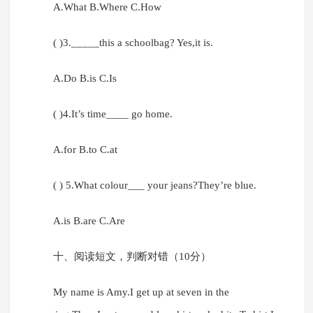
A.What B.Where C.How
( )3._____this a schoolbag? Yes,it is.
A.Do B.is C.Is
( )4.It’s time____ go home.
A.for B.to C.at
( ) 5.What colour___ your jeans?They’re blue.
A.is B.are C.Are
十、阅读短文，判断对错（10分）
My name is Amy.I get up at seven in the