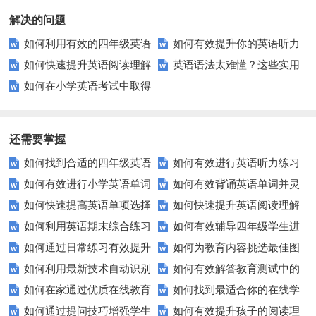
解决的问题
如何利用有效的四年级英语
如何有效提升你的英语听力
如何快速提升英语阅读理解
英语语法太难懂？这些实用
试卷提高孩子的学习成绩？
理解能力？试试这些技巧！
如何在小学英语考试中取得
能力？这些技巧你必须知道！
技巧让你轻松掌握！
高分？这些技巧你必须知道！
还需要掌握
如何找到合适的四年级英语
如何有效进行英语听力练习
如何有效进行小学英语单词
如何有效背诵英语单词并灵
期末测试卷来提高孩子的成绩？
以快速提升？
如何快速提高英语单项选择
如何快速提升英语阅读理解
与短语的默写练习？家长和老师
活运用？
如何利用英语期末综合练习
如何有效辅导四年级学生进
题的得分？
能力？这些技巧你必须知道！
必看！
如何通过日常练习有效提升
如何为教育内容挑选最佳图
卷高效备考？
行英语学习？这里有你需要的所
如何利用最新技术自动识别
如何有效解答教育测试中的
英语听力？
片？这些建议让你的文章脱颖而
有资源！
如何在家通过优质在线教育
如何找到最适合你的在线学
图片内容？
排序题？[疑问式标题]
出！
如何通过提问技巧增强学生
如何有效提升孩子的阅读理
资源提升自我？
习平台？这里有你需要知道的一