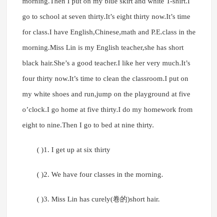
morning.Then I put on my blue skirt and white T-shirt.I
go to school at seven thirty.It’s eight thirty now.It’s time
for class.I have English,Chinese,math and P.E.class in the
morning.Miss Lin is my English teacher,she has short
black hair.She’s a good teacher.I like her very much.It’s
four thirty now.It’s time to clean the classroom.I put on
my white shoes and run,jump on the playground at five
o’clock.I go home at five thirty.I do my homework from
eight to nine.Then I go to bed at nine thirty.
( )1. I get up at six thirty
( )2. We have four classes in the morning.
( )3. Miss Lin has curely(卷的)short hair.