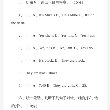
五、听录音，选出正确的答案。（10分）
1、（ ）A、It’s Mike’s B、He’s Mike C、It’s on
the desk.
2、（ ）A、Yes,she is B、Yes,it is. C、Yes,I am.
3、（ ）A、Yes, it is B、Yes,I am. C、Yes,I do.
4、（ ）A、It’s black. B、They are black.
C、They are black shoes.
5、（ ）A、7:40 B、They are girls. C、25.
六、听一段话，判断下列句子对错。对的打√，错
的打×。（10分）