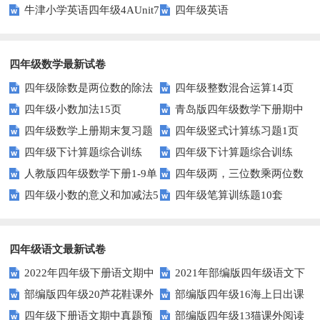
牛津小学英语四年级4AUnit7
四年级英语
单元测试题
复习题
四年级数学最新试卷
四年级除数是两位数的除法
四年级整数混合运算14页
四年级小数加法15页
青岛版四年级数学下册期中
11页
四年级数学上册期末复习题
四年级竖式计算练习题1页
测试题及答案
四年级下计算题综合训练
四年级下计算题综合训练
及详细答案(5套)
（无答案）
人教版四年级数学下册1-9单
四年级两，三位数乘两位数
（师版）
（学生版）
四年级小数的意义和加减法5
四年级笔算训练题10套
元试题(含期中及3套期末)
22页
页
四年级语文最新试卷
2022年四年级下册语文期中
2021年部编版四年级语文下
部编版四年级20芦花鞋课外
部编版四年级16海上日出课
素养评价卷（含答案）
册句子专项练习题及答案
四年级下册语文期中真题预
部编版四年级13猫课外阅读
阅读练习题及答案
外阅读练习题及答案