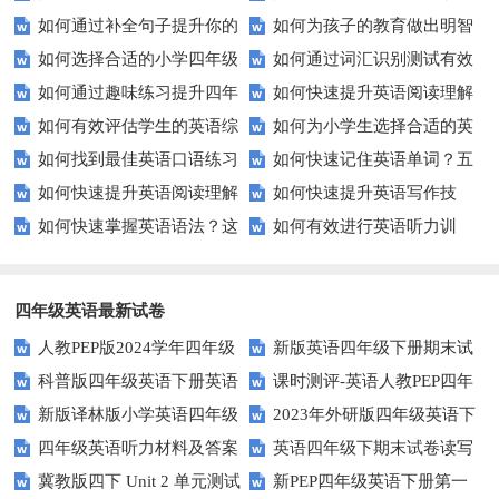
如何通过补全句子提升你的
如何为孩子的教育做出明智
的课堂互动？
解能力？这里有秘诀！
切！
如何选择合适的小学四年级
如何通过词汇识别测试有效
写作技巧？
的选择？——一份全面指南
如何通过趣味练习提升四年
如何快速提升英语阅读理解
英语听力练习？
提升英语词汇量？
如何有效评估学生的英语综
如何为小学生选择合适的英
级学生的英语句子结构？
能力？这些技巧助你一臂之力！
如何找到最佳英语口语练习
如何快速记住英语单词？五
合能力？这些测评方法要知道！
语听力测试工具？
如何快速提升英语阅读理解
如何快速提升英语写作技
方法？这些建议让你事半功倍！
种实用记忆法帮你解决难题
如何快速掌握英语语法？这
如何有效进行英语听力训
能力？这些技巧你必须知道！
能？这5个技巧你必须知道！
些方法让你不再迷茫！
练？这里有五个技巧助你一臂之
力
四年级英语最新试卷
人教PEP版2024学年四年级
新版英语四年级下册期末试
科普版四年级英语下册英语
课时测评-英语人教PEP四年
英语下册期末测试卷
卷
新版译林版小学英语四年级
2023年外研版四年级英语下
Lesson1测试题及答案
级上册 unit3 What would you
四年级英语听力材料及答案
英语四年级下期末试卷读写
下册试卷Unit1-Unit2单元测试题
册期中检测试题
like-PartB练习及答案 (3)
冀教版四下 Unit 2 单元测试
新PEP四年级英语下册第一
部分答案