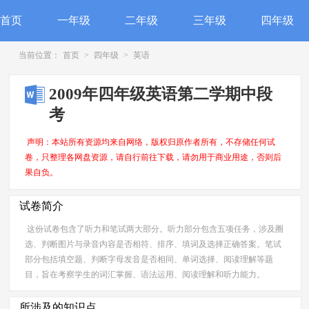
首页
一年级
二年级
三年级
四年级
当前位置：
首页
>
四年级
>
英语
2009年四年级英语第二学期中段
考
声明：本站所有资源均来自网络，版权归原作者所有，不存储任何试
卷，只整理各网盘资源，请自行前往下载，请勿用于商业用途，否则后
果自负。
试卷简介
这份试卷包含了听力和笔试两大部分。听力部分包含五项任务，涉及圈
选、判断图片与录音内容是否相符、排序、填词及选择正确答案。笔试
部分包括填空题、判断字母发音是否相同、单词选择、阅读理解等题
目，旨在考察学生的词汇掌握、语法运用、阅读理解和听力能力。
所涉及的知识点