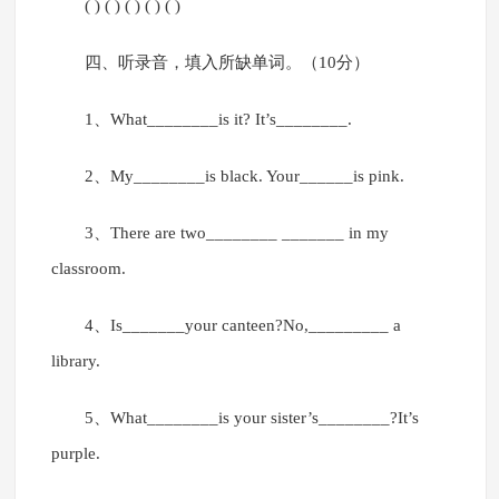
( ) ( ) ( ) ( ) ( )
四、听录音，填入所缺单词。（10分）
1、What________is it? It’s________.
2、My________is black. Your______is pink.
3、There are two________ _______ in my
classroom.
4、Is_______your canteen?No,_________ a
library.
5、What________is your sister’s________?It’s
purple.