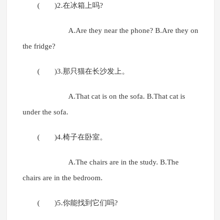
( )2.在冰箱上吗?
A.Are they near the phone? B.Are they on
the fridge?
( )3.那只猫在长沙发上。
A.That cat is on the sofa. B.That cat is
under the sofa.
( )4.椅子在卧室。
A.The chairs are in the study. B.The
chairs are in the bedroom.
( )5.你能找到它们吗?