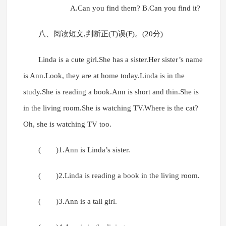
A.Can you find them? B.Can you find it?
八、阅读短文,判断正(T)误(F)。(20分)
Linda is a cute girl.She has a sister.Her sister’s name
is Ann.Look, they are at home today.Linda is in the
study.She is reading a book.Ann is short and thin.She is
in the living room.She is watching TV.Where is the cat?
Oh, she is watching TV too.
( )1.Ann is Linda’s sister.
( )2.Linda is reading a book in the living room.
( )3.Ann is a tall girl.