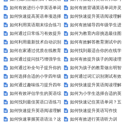
如何有效进行小学英语单词
如何有效背诵英语单词并灵
期末测试卷来提高孩子的成绩？
以快速提升？
如何快速提高英语单项选择
如何快速提升英语阅读理解
与短语的默写练习？家长和老师
活运用？
如何利用英语期末综合练习
如何有效辅导四年级学生进
题的得分？
能力？这些技巧你必须知道！
必看！
如何通过日常练习有效提升
如何为教育内容挑选最佳图
卷高效备考？
行英语学习？这里有你需要的所
如何利用最新技术自动识别
如何有效解答教育测试中的
英语听力？
片？这些建议让你的文章脱颖而
有资源！
如何在家通过优质在线教育
如何找到最适合你的在线学
图片内容？
排序题？[疑问式标题]
出！
如何通过提问技巧增强学生
如何有效提升孩子的阅读理
资源提升自我？
习平台？这里有你需要知道的一
如何通过补全句子提升你的
如何为孩子的教育做出明智
的课堂互动？
解能力？这里有秘诀！
切！
如何选择合适的小学四年级
如何通过词汇识别测试有效
写作技巧？
的选择？——一份全面指南
如何通过趣味练习提升四年
如何快速提升英语阅读理解
英语听力练习？
提升英语词汇量？
如何有效评估学生的英语综
如何为小学生选择合适的英
级学生的英语句子结构？
能力？这些技巧助你一臂之力！
如何找到最佳英语口语练习
如何快速记住英语单词？五
合能力？这些测评方法要知道！
语听力测试工具？
如何快速提升英语阅读理解
如何快速提升英语写作技
方法？这些建议让你事半功倍！
种实用记忆法帮你解决难题
如何快速掌握英语语法？这
如何有效进行英语听力训
能力？这些技巧你必须知道！
能？这5个技巧你必须知道！