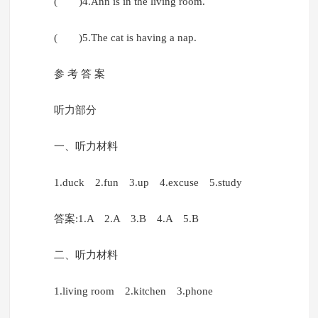
( )4.Ann is in the living room.
( )5.The cat is having a nap.
参 考 答 案
听力部分
一、听力材料
1.duck 2.fun 3.up 4.excuse 5.study
答案:1.A 2.A 3.B 4.A 5.B
二、听力材料
1.living room 2.kitchen 3.phone