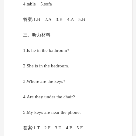
4.table 5.sofa
答案:1.B 2.A 3.B 4.A 5.B
三、听力材料
1.Is he in the bathroom?
2.She is in the bedroom.
3.Where are the keys?
4.Are they under the chair?
5.My keys are near the phone.
答案:1.T 2.F 3.T 4.F 5.F