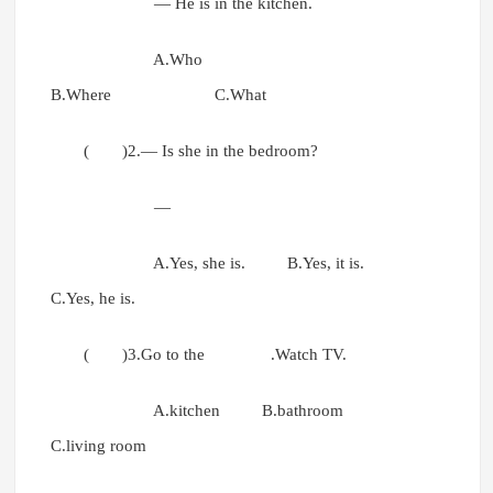
— He is in the kitchen.
A.Who
B.Where C.What
( )2.— Is she in the bedroom?
—
A.Yes, she is. B.Yes, it is.
C.Yes, he is.
( )3.Go to the .Watch TV.
A.kitchen B.bathroom
C.living room