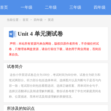
首页
一年级
二年级
三年级
四年级
当前位置：
首页
>
四年级
>
英语
Unit 4 单元测试卷
声明：本站所有资源均来自网络，版权归原作者所有，不存储任何试
卷，只整理各网盘资源，请自行前往下载，请勿用于商业用途，否则后
果自负。
试卷简介
这份小学英语试卷总分为100分，考试时间为60分钟。试卷分为听力和
笔试两部分。听力部分包括选择单词、选择图片以及判断句子是否与内
容一致；笔试部分则包括看图选词、选择正确答案、用单词补全句子、
选择汉语翻译以及阅读理解判断题。整份试卷考察了学生对家庭房间名
称、位置描述、简单对话及阅读理解的掌握情况。
所涉及的知识点