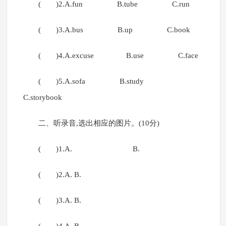
( )2.A.fun B.tube C.run
( )3.A.bus B.up C.book
( )4.A.excuse B.use C.face
( )5.A.sofa B.study
C.storybook
二、听录音,选出相应的图片。(10分)
( )1.A. B.
( )2.A. B.
( )3.A. B.