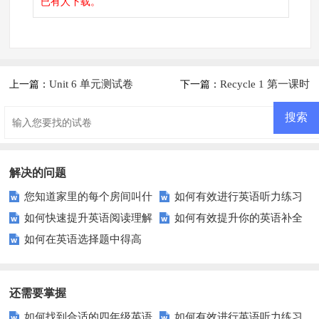
已有
人下载。
Unit 6 单元测试卷
Recycle 1 第一课时
上一篇：
下一篇：
解决的问题
您知道家里的每个房间叫什
如何有效进行英语听力练习
如何快速提升英语阅读理解
如何有效提升你的英语补全
么名字吗？这些房间的功能您又
以快速提升？
如何在英语选择题中得高
能力？这些技巧你必须知道！
句子技能？
了解多少？
分？这里有你需要的所有技巧！
还需要掌握
如何找到合适的四年级英语
如何有效进行英语听力练习