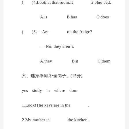
( )4.Look at that room.It a blue bed.
A.is B.has C.does
( )5.— Are on the fridge?
— No, they aren’t.
A.they B.it C.them
六、选择单词,补全句子。(15分)
yes study in where door
1.Look!The keys are in the .
2.My mother is the kitchen.