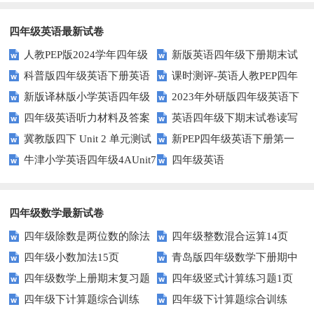
些方法让你不再迷茫！
练？这里有五个技巧助你一臂之
力
四年级英语最新试卷
人教PEP版2024学年四年级
新版英语四年级下册期末试
科普版四年级英语下册英语
课时测评-英语人教PEP四年
英语下册期末测试卷
卷
新版译林版小学英语四年级
2023年外研版四年级英语下
Lesson1测试题及答案
级上册 unit3 What would you
四年级英语听力材料及答案
英语四年级下期末试卷读写
下册试卷Unit1-Unit2单元测试题
册期中检测试题
like-PartB练习及答案 (3)
冀教版四下 Unit 2 单元测试
新PEP四年级英语下册第一
部分答案
牛津小学英语四年级4AUnit7
四年级英语
单元测试题
复习题
四年级数学最新试卷
四年级除数是两位数的除法
四年级整数混合运算14页
四年级小数加法15页
青岛版四年级数学下册期中
11页
四年级数学上册期末复习题
四年级竖式计算练习题1页
测试题及答案
四年级下计算题综合训练
四年级下计算题综合训练
及详细答案(5套)
（无答案）