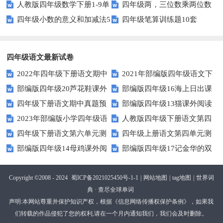
人教版四年级数学下册1-9单
四年级两，三位数乘两位数
（师版）
（学生版）
四年级小数的意义和加减法5
四年级笔算训练题10套
元试题(含期中及3套期末)
22页
页
四年级语文最新试卷
2022年四年级下册语文期中
2021年部编版四年级语文下
部编版四年级20芦花鞋课外
部编版四年级16海上日出课
素养评价卷（含答案）
册句子专项练习题及答案
四年级下册语文期中真题预
部编版四年级13猫课外阅读
阅读练习题及答案
外阅读练习题及答案
2023年部编版小学四年级语
人教版四年级下册语文第四
测卷（6)（人教部编版，含答
练习题及答案
四年级下册语文第六单元测
四年级上册语文第四单元测
文下学期第五单元测试卷
单元测试卷及答案
案）
部编版四年级14母鸡课外阅
部编版四年级17记金华的双
试题及答案
试卷.1
读练习题及答案
龙洞课外阅读练习题及答案
Copyright ©2008 - 2024
蜀ICP备2021025450号-1-1
|
网站地图
|
tag地图
|
世界词
典 · 查尽全球单词
声明:本网站尊重并保护知识产权，根据《信息网络传播权保护条例》，如果我
们转载的作品侵犯了您的权利,请在一个月内通知我们，我们会及时删除。