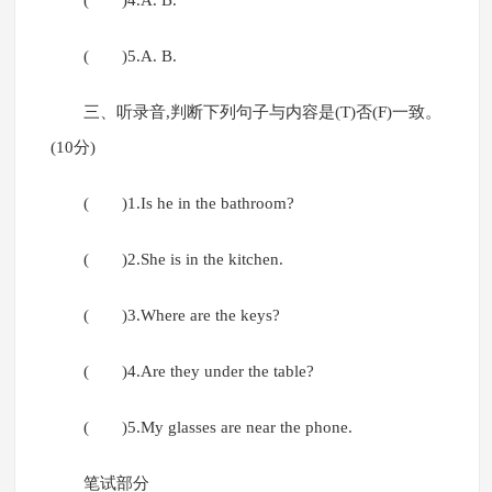
( )4.A. B.
( )5.A. B.
三、听录音,判断下列句子与内容是(T)否(F)一致。
(10分)
( )1.Is he in the bathroom?
( )2.She is in the kitchen.
( )3.Where are the keys?
( )4.Are they under the table?
( )5.My glasses are near the phone.
笔试部分