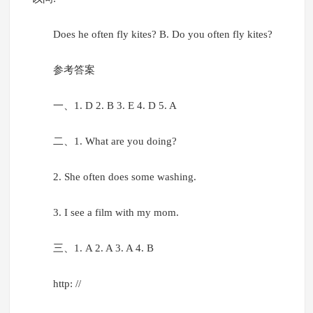
Does he often fly kites? B. Do you often fly kites?
参考答案
一、1. D 2. B 3. E 4. D 5. A
二、1. What are you doing?
2. She often does some washing.
3. I see a film with my mom.
三、1. A 2. A 3. A 4. B
http: //