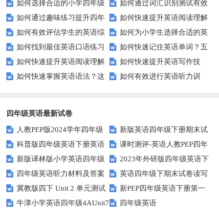
如何选择合适的小学四年级
如何通过词汇识别测试有效
写作技巧？
的选择？——一份全面指南
如何通过趣味练习提升四年
如何快速提升英语阅读理解
英语听力练习？
提升英语词汇量？
如何有效评估学生的英语综
如何为小学生选择合适的英
级学生的英语句子结构？
能力？这些技巧助你一臂之力！
如何找到最佳英语口语练习
如何快速记住英语单词？五
合能力？这些测评方法要知道！
语听力测试工具？
如何快速提升英语阅读理解
如何快速提升英语写作技
方法？这些建议让你事半功倍！
种实用记忆法帮你解决难题
如何快速掌握英语语法？这
如何有效进行英语听力训
能力？这些技巧你必须知道！
能？这5个技巧你必须知道！
些方法让你不再迷茫！
练？这里有五个技巧助你一臂之
力
四年级英语最新试卷
人教PEP版2024学年四年级
新版英语四年级下册期末试
科普版四年级英语下册英语
课时测评-英语人教PEP四年
英语下册期末测试卷
卷
新版译林版小学英语四年级
2023年外研版四年级英语下
Lesson1测试题及答案
级上册 unit3 What would you
四年级英语听力材料及答案
英语四年级下期末试卷读写
下册试卷Unit1-Unit2单元测试题
册期中检测试题
like-PartB练习及答案 (3)
冀教版四下 Unit 2 单元测试
新PEP四年级英语下册第一
部分答案
牛津小学英语四年级4AUnit7
四年级英语
单元测试题
复习题