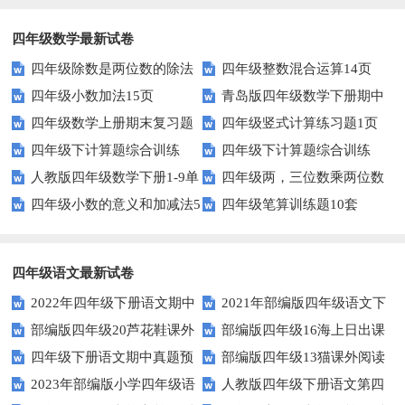
四年级数学最新试卷
四年级除数是两位数的除法
四年级整数混合运算14页
四年级小数加法15页
青岛版四年级数学下册期中
11页
四年级数学上册期末复习题
四年级竖式计算练习题1页
测试题及答案
四年级下计算题综合训练
四年级下计算题综合训练
及详细答案(5套)
（无答案）
人教版四年级数学下册1-9单
四年级两，三位数乘两位数
（师版）
（学生版）
四年级小数的意义和加减法5
四年级笔算训练题10套
元试题(含期中及3套期末)
22页
页
四年级语文最新试卷
2022年四年级下册语文期中
2021年部编版四年级语文下
部编版四年级20芦花鞋课外
部编版四年级16海上日出课
素养评价卷（含答案）
册句子专项练习题及答案
四年级下册语文期中真题预
部编版四年级13猫课外阅读
阅读练习题及答案
外阅读练习题及答案
2023年部编版小学四年级语
人教版四年级下册语文第四
测卷（6)（人教部编版，含答
练习题及答案