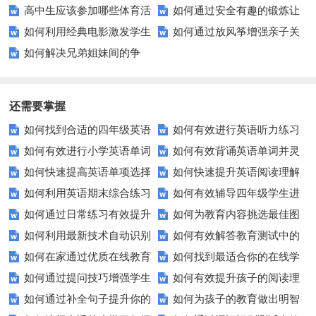
高中生应该参加哪些体育活
如何通过安全有趣的锻炼让
章更吸引人？
交流？情景交际技巧大揭秘！
全攻略
如何利用经典电影激发学生
如何通过放风筝增强亲子关
动才能更好地促进身心健康？
您的孩子健康成长？
如何解决兄弟姐妹间的争
的批判性思维？
系？这5个技巧让你和孩子一起
吵？五招教你增进手足情谊
享受乐趣
还需要掌握
如何找到合适的四年级英语
如何有效进行英语听力练习
如何有效进行小学英语单词
如何有效背诵英语单词并灵
期末测试卷来提高孩子的成绩？
以快速提升？
如何快速提高英语单项选择
如何快速提升英语阅读理解
与短语的默写练习？家长和老师
活运用？
如何利用英语期末综合练习
如何有效辅导四年级学生进
题的得分？
能力？这些技巧你必须知道！
必看！
如何通过日常练习有效提升
如何为教育内容挑选最佳图
卷高效备考？
行英语学习？这里有你需要的所
如何利用最新技术自动识别
如何有效解答教育测试中的
英语听力？
片？这些建议让你的文章脱颖而
有资源！
如何在家通过优质在线教育
如何找到最适合你的在线学
图片内容？
排序题？[疑问式标题]
出！
如何通过提问技巧增强学生
如何有效提升孩子的阅读理
资源提升自我？
习平台？这里有你需要知道的一
如何通过补全句子提升你的
如何为孩子的教育做出明智
的课堂互动？
解能力？这里有秘诀！
切！