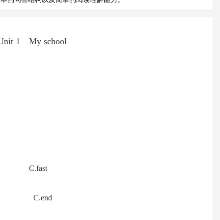
Unit 1 My school
:
 C.fast
o C.end