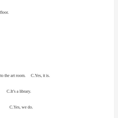
floor.
o the art room. C.Yes, it is.
.It’s a library.
is. C.Yes, we do.