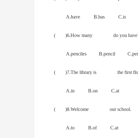
A.have B.has C.is
( )6.How many do you have
A.penciles B.pencil C.penc
( )7.The library is the first flo
A.in B.on C.at
( )8.Welcome our school.
A.to B.of C.at