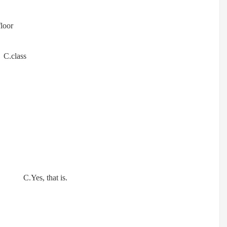
oor
.class
 C.Yes, that is.