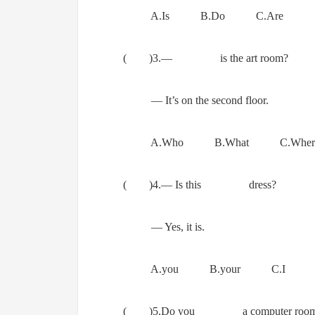
A.Is B.Do C.Are
( )3.— is the art room?
— It’s on the second floor.
A.Who B.What C.Wher
( )4.— Is this dress?
— Yes, it is.
A.you B.your C.I
( )5.Do you a computer roo