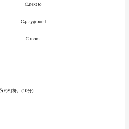
C.next to
 C.playground
uter C.room
F)相符。(10分)