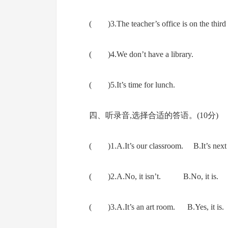
( )3.The teacher’s office is on the third 
( )4.We don’t have a library.
( )5.It’s time for lunch.
四、听录音,选择合适的答语。(10分)
( )1.A.It’s our classroom. B.It’s next t
( )2.A.No, it isn’t. B.No, it is. C
( )3.A.It’s an art room. B.Yes, it 