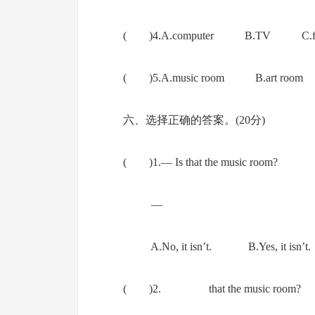
( )4.A.computer B.TV C.fl
( )5.A.music room B.art room C
六、选择正确的答案。(20分)
( )1.— Is that the music room?
—
A.No, it isn’t. B.Yes, it isn’t.
( )2. that the music room?