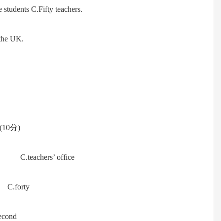
dents C.Fifty teachers.
he UK.
0分)
eachers’ office
C.forty
cond