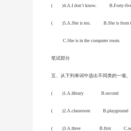
( )4.A.I don’t know. B.Forty-five stu
( )5.A.She is ten. B.She is from t
C.She is in the computer room.
笔试部分
五、从下列单词中选出不同类的一项。(1
( )1.A.library B.second C.t
( )2.A.classroom B.playground 
( )3.A.three B.first C.se