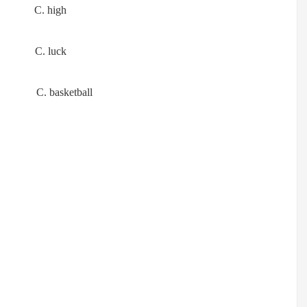
e C. high
mp C. luck
. basketball