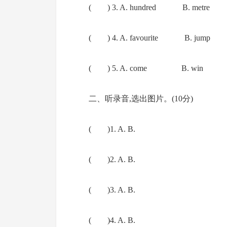
( ) 3. A. hundred B. metr
( ) 4. A. favourite B. ju
( ) 5. A. come B. win C
二、听录音,选出图片。(10分)
( )1. A. B.
( )2. A. B.
( )3. A. B.
( )4. A. B.