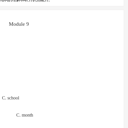
Module 9
:
 school
 C. month