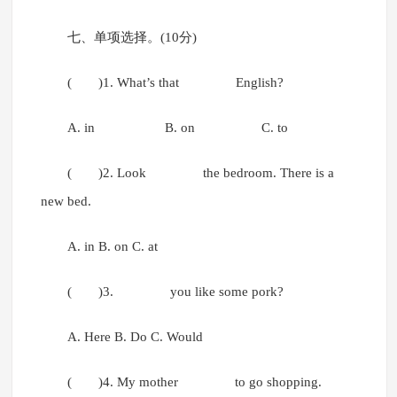
七、单项选择。(10分)
( )1. What’s that English?
A. in B. on C. to
( )2. Look the bedroom. There is a
new bed.
A. in B. on C. at
( )3. you like some pork?
A. Here B. Do C. Would
( )4. My mother to go shopping.