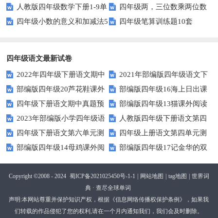
人教版四年级数学下册1-9单
四年级两，三位数乘两位数
（师版）
（学生版）
四年级小数的意义和加减法5
四年级笔算训练题10套
元试题(含期中及3套期末)
22页
页
四年级语文最新试卷
2022年四年级下册语文期中
2021年部编版四年级语文下
部编版四年级20芦花鞋课外
部编版四年级16海上日出课
素养评价卷（含答案）
册句子专项练习题及答案
四年级下册语文期中真题预
部编版四年级13猫课外阅读
阅读练习题及答案
外阅读练习题及答案
2023年部编版小学四年级语
人教版四年级下册语文第四
测卷（6)（人教部编版，含答
练习题及答案
四年级下册语文第六单元测
四年级上册语文第四单元测
文下学期第五单元测试卷
单元测试卷及答案
案）
部编版四年级14母鸡课外阅
部编版四年级17记金华的双
试题及答案
试卷.1
读练习题及答案
龙洞课外阅读练习题及答案
Copyright ©2008 - 2024
蜀ICP备2021025450号-1-1
|
网站地图
|
tag地图
|
世界词
典 · 查尽全球单词
声明:本网站尊重并保护知识产权，根据《信息网络传播权保护条例》，如果我
们转载的作品侵犯了您的权利,请在一个月内通知我们，我们会及时删除。