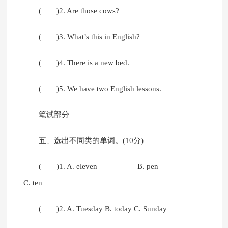
( )2. Are those cows?
( )3. What’s this in English?
( )4. There is a new bed.
( )5. We have two English lessons.
笔试部分
五、选出不同类的单词。(10分)
( )1. A. eleven B. pen
C. ten
( )2. A. Tuesday B. today C. Sunday