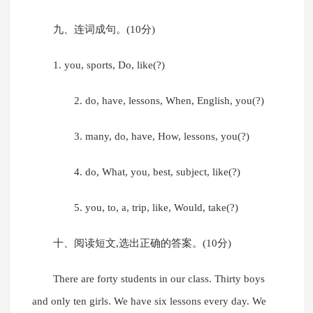
九、连词成句。(10分)
1. you, sports, Do, like(?)
2. do, have, lessons, When, English, you(?)
3. many, do, have, How, lessons, you(?)
4. do, What, you, best, subject, like(?)
5. you, to, a, trip, like, Would, take(?)
十、阅读短文,选出正确的答案。(10分)
There are forty students in our class. Thirty boys
and only ten girls. We have six lessons every day. We