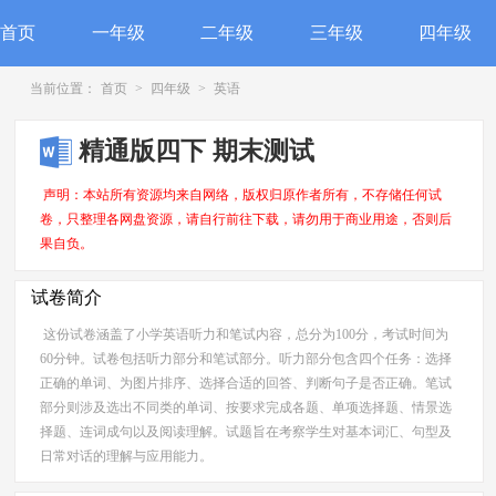
首页
一年级
二年级
三年级
四年级
当前位置：
首页
>
四年级
>
英语
精通版四下 期末测试
声明：本站所有资源均来自网络，版权归原作者所有，不存储任何试
卷，只整理各网盘资源，请自行前往下载，请勿用于商业用途，否则后
果自负。
试卷简介
这份试卷涵盖了小学英语听力和笔试内容，总分为100分，考试时间为
60分钟。试卷包括听力部分和笔试部分。听力部分包含四个任务：选择
正确的单词、为图片排序、选择合适的回答、判断句子是否正确。笔试
部分则涉及选出不同类的单词、按要求完成各题、单项选择题、情景选
择题、连词成句以及阅读理解。试题旨在考察学生对基本词汇、句型及
日常对话的理解与应用能力。