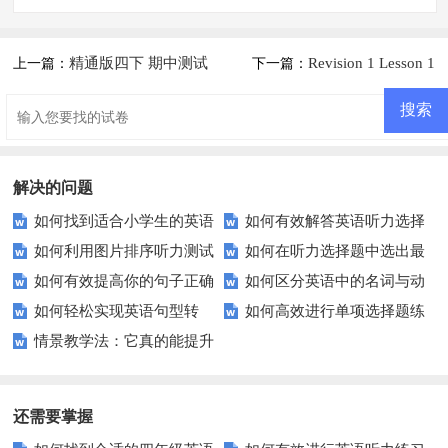
精通版四下 期中测试
Revision 1 Lesson 1
上一篇：
下一篇：
解决的问题
如何找到适合小学生的英语
如何有效解答英语听力选择
如何利用图片排序听力测试
如何在听力选择题中选出最
听力练习资源？
题？这些技巧助你一臂之力！
如何有效提高你的句子正确
如何区分英语中的名词与动
有效提升学生的听力理解能力？
佳答案？——技巧与实例解析
如何轻松实现英语句型转
如何高效进行单项选择题练
性听力判断能力？
词？这些技巧让你轻松掌握！
情景教学法：它真的能提升
换？这些技巧你必须知道！
习？这些技巧让你事半功倍！
学生的学习效果吗？
还需要掌握