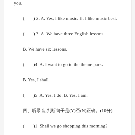
you.
( ) 2. A. Yes, I like music. B. I like music best.
( ) 3. A. We have three English lessons.
B. We have six lessons.
( )4. A. I want to go to the theme park.
B. Yes, I shall.
( )5. A. Yes, I do. B. Yes, I am.
四、听录音,判断句子是(Y)否(N)正确。(10分)
( )1. Shall we go shopping this morning?