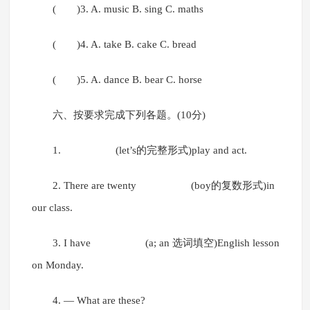
( )3. A. music B. sing C. maths
( )4. A. take B. cake C. bread
( )5. A. dance B. bear C. horse
六、按要求完成下列各题。(10分)
1. (let’s的完整形式)play and act.
2. There are twenty (boy的复数形式)in
our class.
3. I have (a; an 选词填空)English lesson
on Monday.
4. — What are these?