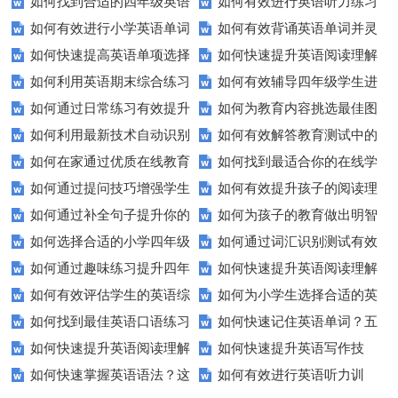
如何找到合适的四年级英语
如何有效进行英语听力练习
如何有效进行小学英语单词
如何有效背诵英语单词并灵
期末测试卷来提高孩子的成绩？
以快速提升？
如何快速提高英语单项选择
如何快速提升英语阅读理解
与短语的默写练习？家长和老师
活运用？
如何利用英语期末综合练习
如何有效辅导四年级学生进
题的得分？
能力？这些技巧你必须知道！
必看！
如何通过日常练习有效提升
如何为教育内容挑选最佳图
卷高效备考？
行英语学习？这里有你需要的所
如何利用最新技术自动识别
如何有效解答教育测试中的
英语听力？
片？这些建议让你的文章脱颖而
有资源！
如何在家通过优质在线教育
如何找到最适合你的在线学
图片内容？
排序题？[疑问式标题]
出！
如何通过提问技巧增强学生
如何有效提升孩子的阅读理
资源提升自我？
习平台？这里有你需要知道的一
如何通过补全句子提升你的
如何为孩子的教育做出明智
的课堂互动？
解能力？这里有秘诀！
切！
如何选择合适的小学四年级
如何通过词汇识别测试有效
写作技巧？
的选择？——一份全面指南
如何通过趣味练习提升四年
如何快速提升英语阅读理解
英语听力练习？
提升英语词汇量？
如何有效评估学生的英语综
如何为小学生选择合适的英
级学生的英语句子结构？
能力？这些技巧助你一臂之力！
如何找到最佳英语口语练习
如何快速记住英语单词？五
合能力？这些测评方法要知道！
语听力测试工具？
如何快速提升英语阅读理解
如何快速提升英语写作技
方法？这些建议让你事半功倍！
种实用记忆法帮你解决难题
如何快速掌握英语语法？这
如何有效进行英语听力训
能力？这些技巧你必须知道！
能？这5个技巧你必须知道！