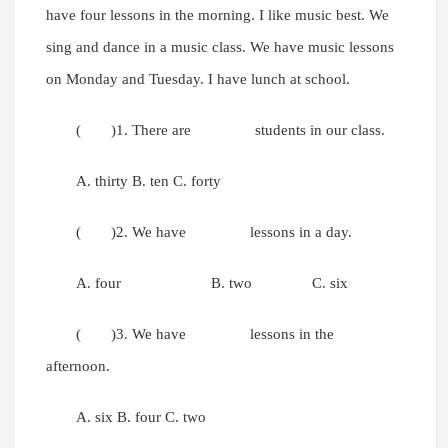
have four lessons in the morning. I like music best. We
sing and dance in a music class. We have music lessons
on Monday and Tuesday. I have lunch at school.
( )1. There are students in our class.
A. thirty B. ten C. forty
( )2. We have lessons in a day.
A. four B. two C. six
( )3. We have lessons in the
afternoon.
A. six B. four C. two