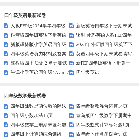
些方法让你不再迷茫！
练？这里有五个技巧助你一臂之
力
四年级英语最新试卷
人教PEP版2024学年四年级
新版英语四年级下册期末试
科普版四年级英语下册英语
课时测评-英语人教PEP四年
英语下册期末测试卷
卷
新版译林版小学英语四年级
2023年外研版四年级英语下
Lesson1测试题及答案
级上册 unit3 What would you
四年级英语听力材料及答案
英语四年级下期末试卷读写
下册试卷Unit1-Unit2单元测试题
册期中检测试题
like-PartB练习及答案 (3)
冀教版四下 Unit 2 单元测试
新PEP四年级英语下册第一
部分答案
牛津小学英语四年级4AUnit7
四年级英语
单元测试题
复习题
四年级数学最新试卷
四年级除数是两位数的除法
四年级整数混合运算14页
四年级小数加法15页
青岛版四年级数学下册期中
11页
四年级数学上册期末复习题
四年级竖式计算练习题1页
测试题及答案
四年级下计算题综合训练
四年级下计算题综合训练
及详细答案(5套)
（无答案）