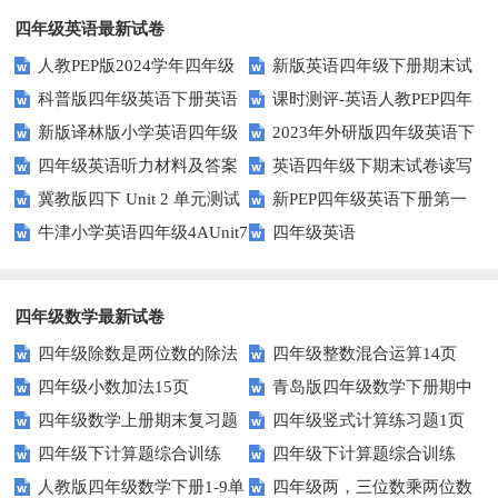
力
四年级英语最新试卷
人教PEP版2024学年四年级
新版英语四年级下册期末试
科普版四年级英语下册英语
课时测评-英语人教PEP四年
英语下册期末测试卷
卷
新版译林版小学英语四年级
2023年外研版四年级英语下
Lesson1测试题及答案
级上册 unit3 What would you
四年级英语听力材料及答案
英语四年级下期末试卷读写
下册试卷Unit1-Unit2单元测试题
册期中检测试题
like-PartB练习及答案 (3)
冀教版四下 Unit 2 单元测试
新PEP四年级英语下册第一
部分答案
牛津小学英语四年级4AUnit7
四年级英语
单元测试题
复习题
四年级数学最新试卷
四年级除数是两位数的除法
四年级整数混合运算14页
四年级小数加法15页
青岛版四年级数学下册期中
11页
四年级数学上册期末复习题
四年级竖式计算练习题1页
测试题及答案
四年级下计算题综合训练
四年级下计算题综合训练
及详细答案(5套)
（无答案）
人教版四年级数学下册1-9单
四年级两，三位数乘两位数
（师版）
（学生版）