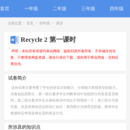
首页
一年级
二年级
三年级
四年级
当前位置：
首页
>
四年级
>
英语
Recycle 2 第一课时
声明：本站所有资源均来自网络，版权归原作者所有，不存储任何试
卷，只整理各网盘资源，请自行前往下载，请勿用于商业用途，否则后
果自负。
试卷简介
这份试卷主要考察了学生的语音识别能力、分类能力和情景交际能力。
试卷包括四部分：第一部分要求学生判断单词中划线部分的发音是否相
同；第二部分要求学生从每组单词中找出不同类的一个；第三部分为填
空题，涉及简单的语法和词汇知识；第四部分为情景交际题，要求学生
根据特定情境选择合适的表达方式。
所涉及的知识点