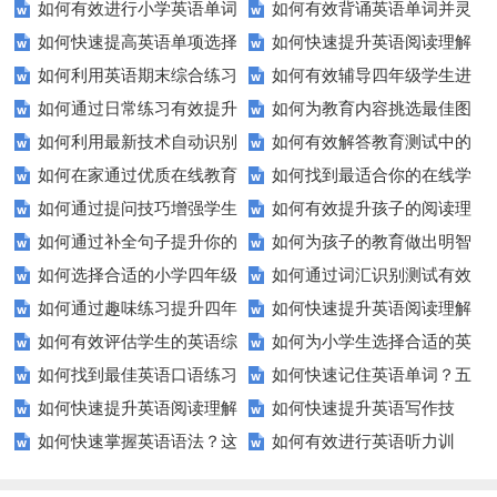
如何有效进行小学英语单词
如何有效背诵英语单词并灵
期末测试卷来提高孩子的成绩？
以快速提升？
如何快速提高英语单项选择
如何快速提升英语阅读理解
与短语的默写练习？家长和老师
活运用？
如何利用英语期末综合练习
如何有效辅导四年级学生进
题的得分？
能力？这些技巧你必须知道！
必看！
如何通过日常练习有效提升
如何为教育内容挑选最佳图
卷高效备考？
行英语学习？这里有你需要的所
如何利用最新技术自动识别
如何有效解答教育测试中的
英语听力？
片？这些建议让你的文章脱颖而
有资源！
如何在家通过优质在线教育
如何找到最适合你的在线学
图片内容？
排序题？[疑问式标题]
出！
如何通过提问技巧增强学生
如何有效提升孩子的阅读理
资源提升自我？
习平台？这里有你需要知道的一
如何通过补全句子提升你的
如何为孩子的教育做出明智
的课堂互动？
解能力？这里有秘诀！
切！
如何选择合适的小学四年级
如何通过词汇识别测试有效
写作技巧？
的选择？——一份全面指南
如何通过趣味练习提升四年
如何快速提升英语阅读理解
英语听力练习？
提升英语词汇量？
如何有效评估学生的英语综
如何为小学生选择合适的英
级学生的英语句子结构？
能力？这些技巧助你一臂之力！
如何找到最佳英语口语练习
如何快速记住英语单词？五
合能力？这些测评方法要知道！
语听力测试工具？
如何快速提升英语阅读理解
如何快速提升英语写作技
方法？这些建议让你事半功倍！
种实用记忆法帮你解决难题
如何快速掌握英语语法？这
如何有效进行英语听力训
能力？这些技巧你必须知道！
能？这5个技巧你必须知道！
些方法让你不再迷茫！
练？这里有五个技巧助你一臂之