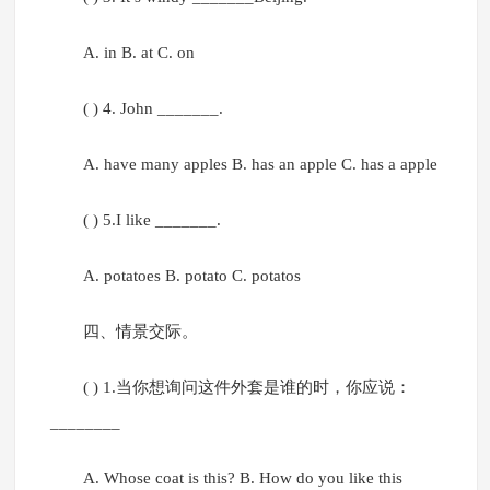
A. in B. at C. on
( ) 4. John _______.
A. have many apples B. has an apple C. has a apple
( ) 5.I like _______.
A. potatoes B. potato C. potatos
四、情景交际。
( ) 1.当你想询问这件外套是谁的时，你应说：
________
A. Whose coat is this? B. How do you like this