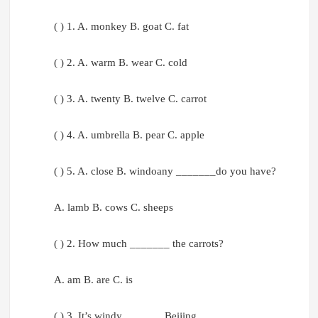
( ) 1. A. monkey B. goat C. fat
( ) 2. A. warm B. wear C. cold
( ) 3. A. twenty B. twelve C. carrot
( ) 4. A. umbrella B. pear C. apple
( ) 5. A. close B. windoany _______do you have?
A. lamb B. cows C. sheeps
( ) 2. How much _______ the carrots?
A. am B. are C. is
( ) 3. It’s windy _______Beijing.