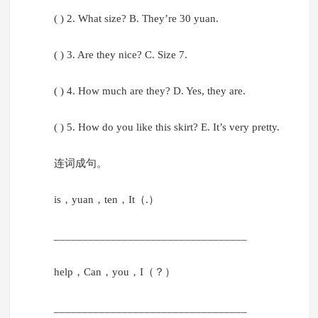
( ) 2. What size? B. They’re 30 yuan.
( ) 3. Are they nice? C. Size 7.
( ) 4. How much are they? D. Yes, they are.
( ) 5. How do you like this skirt? E. It’s very pretty.
连词成句。
is，yuan，ten，It（.）
__________________________________
help，Can，you，I（？）
__________________________________