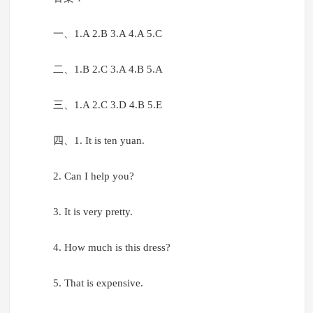
一、1.A 2.B 3.A 4.A 5.C
二、1.B 2.C 3.A 4.B 5.A
三、1.A 2.C 3.D 4.B 5.E
四、1. It is ten yuan.
2. Can I help you?
3. It is very pretty.
4. How much is this dress?
5. That is expensive.