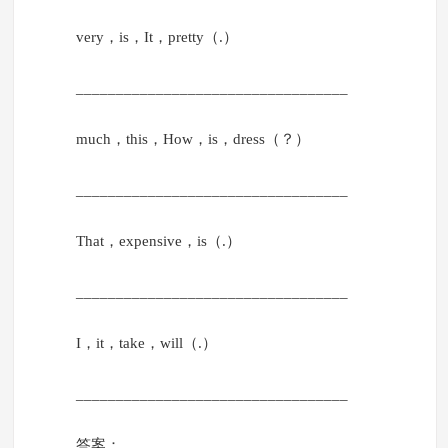
very，is，It，pretty（.）
__________________________________
much，this，How，is，dress（？）
__________________________________
That，expensive，is（.）
__________________________________
I，it，take，will（.）
__________________________________
答案：