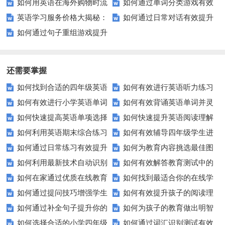
如何用英语在海外购物时流
如何通过单词分类游戏有效
英语学习服务价格大揭秘：
如何通过日常对话有效提升
畅交流？这些技巧帮你轻松搞
提高英语词汇量？
如何通过句子重组游戏提升
如何找到性价比高的课程？
英语口语能力？
定！
初中生的语言表达能力？
还需要掌握
如何找到合适的四年级英语
如何有效进行英语听力练习
如何有效进行小学英语单词
如何有效背诵英语单词并灵
期末测试卷来提高孩子的成绩？
以快速提升？
如何快速提高英语单项选择
如何快速提升英语阅读理解
与短语的默写练习？家长和老师
活运用？
如何利用英语期末综合练习
如何有效辅导四年级学生进
题的得分？
能力？这些技巧你必须知道！
必看！
如何通过日常练习有效提升
如何为教育内容挑选最佳图
卷高效备考？
行英语学习？这里有你需要的所
如何利用最新技术自动识别
如何有效解答教育测试中的
英语听力？
片？这些建议让你的文章脱颖而
有资源！
如何在家通过优质在线教育
如何找到最适合你的在线学
图片内容？
排序题？[疑问式标题]
出！
如何通过提问技巧增强学生
如何有效提升孩子的阅读理
资源提升自我？
习平台？这里有你需要知道的一
如何通过补全句子提升你的
如何为孩子的教育做出明智
的课堂互动？
解能力？这里有秘诀！
切！
如何选择合适的小学四年级
如何通过词汇识别测试有效
写作技巧？
的选择？——一份全面指南