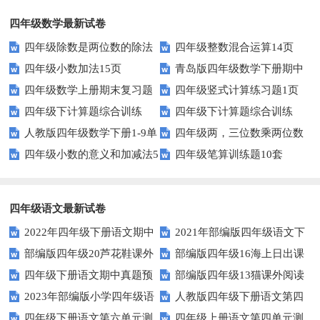
四年级数学最新试卷
四年级除数是两位数的除法
四年级整数混合运算14页
四年级小数加法15页
青岛版四年级数学下册期中
11页
四年级数学上册期末复习题
四年级竖式计算练习题1页
测试题及答案
四年级下计算题综合训练
四年级下计算题综合训练
及详细答案(5套)
（无答案）
人教版四年级数学下册1-9单
四年级两，三位数乘两位数
（师版）
（学生版）
四年级小数的意义和加减法5
四年级笔算训练题10套
元试题(含期中及3套期末)
22页
页
四年级语文最新试卷
2022年四年级下册语文期中
2021年部编版四年级语文下
部编版四年级20芦花鞋课外
部编版四年级16海上日出课
素养评价卷（含答案）
册句子专项练习题及答案
四年级下册语文期中真题预
部编版四年级13猫课外阅读
阅读练习题及答案
外阅读练习题及答案
2023年部编版小学四年级语
人教版四年级下册语文第四
测卷（6)（人教部编版，含答
练习题及答案
四年级下册语文第六单元测
四年级上册语文第四单元测
文下学期第五单元测试卷
单元测试卷及答案
案）