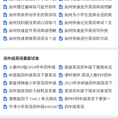
如何通过趣味练习提升四年
如何快速提升英语阅读理解
英语听力练习？
提升英语词汇量？
如何有效评估学生的英语综
如何为小学生选择合适的英
级学生的英语句子结构？
能力？这些技巧助你一臂之力！
如何找到最佳英语口语练习
如何快速记住英语单词？五
合能力？这些测评方法要知道！
语听力测试工具？
如何快速提升英语阅读理解
如何快速提升英语写作技
方法？这些建议让你事半功倍！
种实用记忆法帮你解决难题
如何快速掌握英语语法？这
如何有效进行英语听力训
能力？这些技巧你必须知道！
能？这5个技巧你必须知道！
些方法让你不再迷茫！
练？这里有五个技巧助你一臂之
力
四年级英语最新试卷
人教PEP版2024学年四年级
新版英语四年级下册期末试
科普版四年级英语下册英语
课时测评-英语人教PEP四年
英语下册期末测试卷
卷
新版译林版小学英语四年级
2023年外研版四年级英语下
Lesson1测试题及答案
级上册 unit3 What would you
四年级英语听力材料及答案
英语四年级下期末试卷读写
下册试卷Unit1-Unit2单元测试题
册期中检测试题
like-PartB练习及答案 (3)
冀教版四下 Unit 2 单元测试
新PEP四年级英语下册第一
部分答案
牛津小学英语四年级4AUnit7
四年级英语
单元测试题
复习题