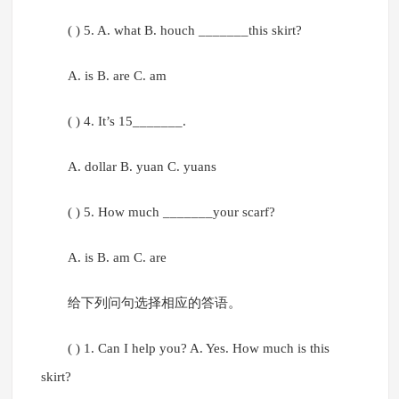
( ) 5. A. what B. houch _______this skirt?
A. is B. are C. am
( ) 4. It’s 15_______.
A. dollar B. yuan C. yuans
( ) 5. How much _______your scarf?
A. is B. am C. are
给下列问句选择相应的答语。
( ) 1. Can I help you? A. Yes. How much is this
skirt?