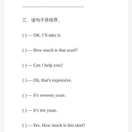
__________________________
三、读句子并排序。
( ) — OK. I’ll take it.
( ) — How much is that scarf?
( ) — Can I help you?
( ) — Oh, that’s expensive.
( ) — It’s seventy yuan.
( ) — It’s ten yuan.
( ) — Yes. How much is this skirt?