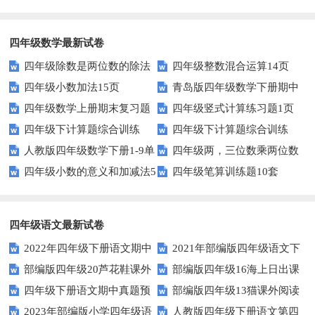
复习题
四年级数学最新试卷
四年级除数是两位数的除法
四年级整数混合运算14页
四年级小数加法15页
青岛版四年级数学下册期中
11页
四年级数学上册期末复习题
四年级竖式计算练习题1页
测试题及答案
四年级下计算题综合训练
四年级下计算题综合训练
及详细答案(5套)
（无答案）
人教版四年级数学下册1-9单
四年级两，三位数乘两位数
（师版）
（学生版）
四年级小数的意义和加减法5
四年级笔算训练题10套
元试题(含期中及3套期末)
22页
页
四年级语文最新试卷
2022年四年级下册语文期中
2021年部编版四年级语文下
部编版四年级20芦花鞋课外
部编版四年级16海上日出课
素养评价卷（含答案）
册句子专项练习题及答案
四年级下册语文期中真题预
部编版四年级13猫课外阅读
阅读练习题及答案
外阅读练习题及答案
2023年部编版小学四年级语
人教版四年级下册语文第四
测卷（6)（人教部编版，含答
练习题及答案