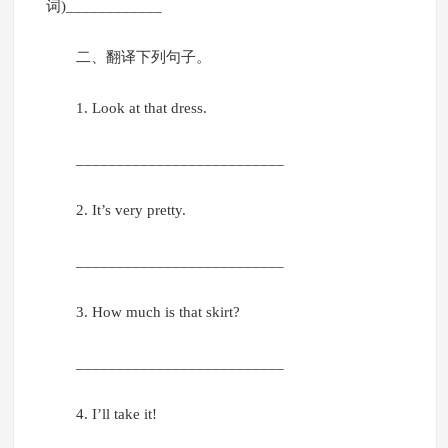
词)____________
二、翻译下列句子。
1. Look at that dress.
__________________________
2. It’s very pretty.
__________________________
3. How much is that skirt?
__________________________
4. I’ll take it!