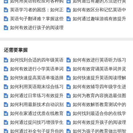
如何用英语轻松应对各种购
如何通过有趣的方法进行英
英语学习者的困惑：如何正
如何有效区分和记忆英语中
物场景？
语反义词练习？
英语句子翻译难？掌握这些
如何通过趣味游戏有效提升
确转换名词为复数形式？
的同音词？
如何有效进行孩子的阅读理
技巧让你轻松应对！
学生的句子排序能力？
解练习？
还需要掌握
如何找到合适的四年级英语
如何有效进行英语听力练习
如何有效进行小学英语单词
如何有效背诵英语单词并灵
期末测试卷来提高孩子的成绩？
以快速提升？
如何快速提高英语单项选择
如何快速提升英语阅读理解
与短语的默写练习？家长和老师
活运用？
如何利用英语期末综合练习
如何有效辅导四年级学生进
题的得分？
能力？这些技巧你必须知道！
必看！
如何通过日常练习有效提升
如何为教育内容挑选最佳图
卷高效备考？
行英语学习？这里有你需要的所
如何利用最新技术自动识别
如何有效解答教育测试中的
英语听力？
片？这些建议让你的文章脱颖而
有资源！
如何在家通过优质在线教育
如何找到最适合你的在线学
图片内容？
排序题？[疑问式标题]
出！
如何通过提问技巧增强学生
如何有效提升孩子的阅读理
资源提升自我？
习平台？这里有你需要知道的一
如何通过补全句子提升你的
如何为孩子的教育做出明智
的课堂互动？
解能力？这里有秘诀！
切！