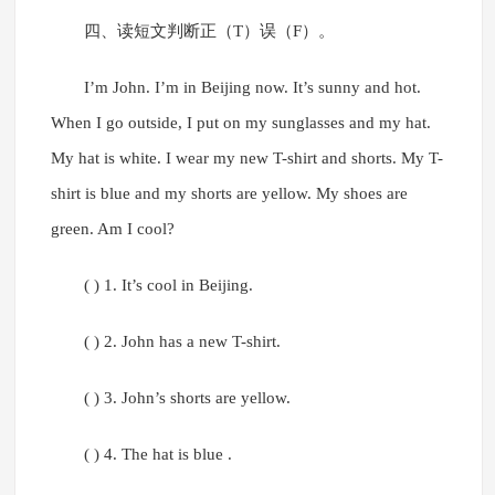
四、读短文判断正（T）误（F）。
I’m John. I’m in Beijing now. It’s sunny and hot.
When I go outside, I put on my sunglasses and my hat.
My hat is white. I wear my new T-shirt and shorts. My T-
shirt is blue and my shorts are yellow. My shoes are
green. Am I cool?
( ) 1. It’s cool in Beijing.
( ) 2. John has a new T-shirt.
( ) 3. John’s shorts are yellow.
( ) 4. The hat is blue .