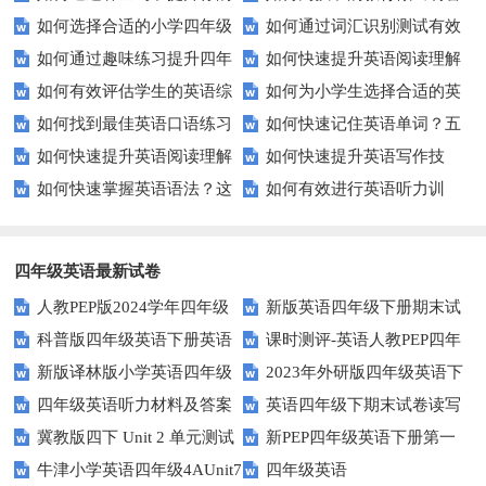
如何选择合适的小学四年级
如何通过词汇识别测试有效
写作技巧？
的选择？——一份全面指南
如何通过趣味练习提升四年
如何快速提升英语阅读理解
英语听力练习？
提升英语词汇量？
如何有效评估学生的英语综
如何为小学生选择合适的英
级学生的英语句子结构？
能力？这些技巧助你一臂之力！
如何找到最佳英语口语练习
如何快速记住英语单词？五
合能力？这些测评方法要知道！
语听力测试工具？
如何快速提升英语阅读理解
如何快速提升英语写作技
方法？这些建议让你事半功倍！
种实用记忆法帮你解决难题
如何快速掌握英语语法？这
如何有效进行英语听力训
能力？这些技巧你必须知道！
能？这5个技巧你必须知道！
些方法让你不再迷茫！
练？这里有五个技巧助你一臂之
力
四年级英语最新试卷
人教PEP版2024学年四年级
新版英语四年级下册期末试
科普版四年级英语下册英语
课时测评-英语人教PEP四年
英语下册期末测试卷
卷
新版译林版小学英语四年级
2023年外研版四年级英语下
Lesson1测试题及答案
级上册 unit3 What would you
四年级英语听力材料及答案
英语四年级下期末试卷读写
下册试卷Unit1-Unit2单元测试题
册期中检测试题
like-PartB练习及答案 (3)
冀教版四下 Unit 2 单元测试
新PEP四年级英语下册第一
部分答案
牛津小学英语四年级4AUnit7
四年级英语
单元测试题