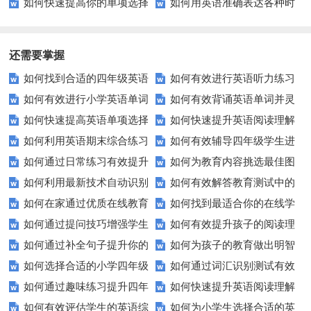
如何快速提高你的单项选择
如何用英语准确表达各种时
线游戏？
句子技能？
语技巧
题得分？这里有你需要知道的一
间？这些技巧你需要知道！
切！
还需要掌握
如何找到合适的四年级英语
如何有效进行英语听力练习
如何有效进行小学英语单词
如何有效背诵英语单词并灵
期末测试卷来提高孩子的成绩？
以快速提升？
如何快速提高英语单项选择
如何快速提升英语阅读理解
与短语的默写练习？家长和老师
活运用？
如何利用英语期末综合练习
如何有效辅导四年级学生进
题的得分？
能力？这些技巧你必须知道！
必看！
如何通过日常练习有效提升
如何为教育内容挑选最佳图
卷高效备考？
行英语学习？这里有你需要的所
如何利用最新技术自动识别
如何有效解答教育测试中的
英语听力？
片？这些建议让你的文章脱颖而
有资源！
如何在家通过优质在线教育
如何找到最适合你的在线学
图片内容？
排序题？[疑问式标题]
出！
如何通过提问技巧增强学生
如何有效提升孩子的阅读理
资源提升自我？
习平台？这里有你需要知道的一
如何通过补全句子提升你的
如何为孩子的教育做出明智
的课堂互动？
解能力？这里有秘诀！
切！
如何选择合适的小学四年级
如何通过词汇识别测试有效
写作技巧？
的选择？——一份全面指南
如何通过趣味练习提升四年
如何快速提升英语阅读理解
英语听力练习？
提升英语词汇量？
如何有效评估学生的英语综
如何为小学生选择合适的英
级学生的英语句子结构？
能力？这些技巧助你一臂之力！