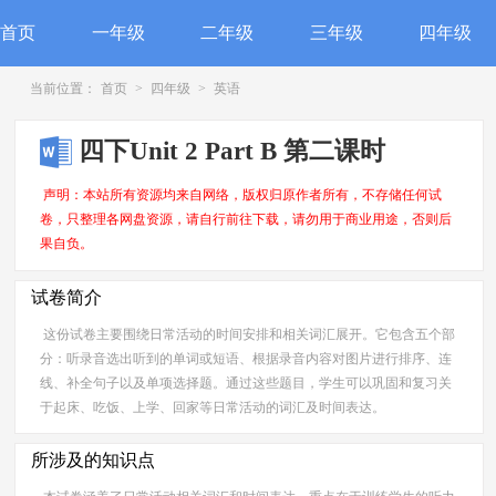
首页
一年级
二年级
三年级
四年级
当前位置：
首页
>
四年级
>
英语
四下Unit 2 Part B 第二课时
声明：本站所有资源均来自网络，版权归原作者所有，不存储任何试
卷，只整理各网盘资源，请自行前往下载，请勿用于商业用途，否则后
果自负。
试卷简介
这份试卷主要围绕日常活动的时间安排和相关词汇展开。它包含五个部
分：听录音选出听到的单词或短语、根据录音内容对图片进行排序、连
线、补全句子以及单项选择题。通过这些题目，学生可以巩固和复习关
于起床、吃饭、上学、回家等日常活动的词汇及时间表达。
所涉及的知识点