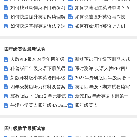
如何找到最佳英语口语练习
如何快速记住英语单词？五
合能力？这些测评方法要知道！
语听力测试工具？
如何快速提升英语阅读理解
如何快速提升英语写作技
方法？这些建议让你事半功倍！
种实用记忆法帮你解决难题
如何快速掌握英语语法？这
如何有效进行英语听力训
能力？这些技巧你必须知道！
能？这5个技巧你必须知道！
些方法让你不再迷茫！
练？这里有五个技巧助你一臂之
力
四年级英语最新试卷
人教PEP版2024学年四年级
新版英语四年级下册期末试
科普版四年级英语下册英语
课时测评-英语人教PEP四年
英语下册期末测试卷
卷
新版译林版小学英语四年级
2023年外研版四年级英语下
Lesson1测试题及答案
级上册 unit3 What would you
四年级英语听力材料及答案
英语四年级下期末试卷读写
下册试卷Unit1-Unit2单元测试题
册期中检测试题
like-PartB练习及答案 (3)
冀教版四下 Unit 2 单元测试
新PEP四年级英语下册第一
部分答案
牛津小学英语四年级4AUnit7
四年级英语
单元测试题
复习题
四年级数学最新试卷