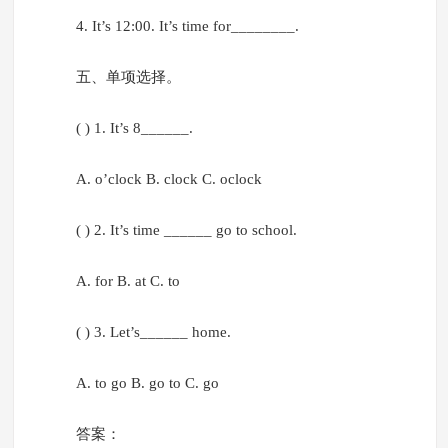
4. It’s 12:00. It’s time for________.
五、单项选择。
( ) 1. It’s 8______.
A. o’clock B. clock C. oclock
( ) 2. It’s time ______ go to school.
A. for B. at C. to
( ) 3. Let’s______ home.
A. to go B. go to C. go
答案：