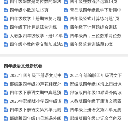
四年级除数是两位数的除法
四年级整数混合运算14页
四年级小数加法15页
青岛版四年级数学下册期中
11页
四年级数学上册期末复习题
四年级竖式计算练习题1页
测试题及答案
四年级下计算题综合训练
四年级下计算题综合训练
及详细答案(5套)
（无答案）
人教版四年级数学下册1-9单
四年级两，三位数乘两位数
（师版）
（学生版）
四年级小数的意义和加减法5
四年级笔算训练题10套
元试题(含期中及3套期末)
22页
页
四年级语文最新试卷
2022年四年级下册语文期中
2021年部编版四年级语文下
部编版四年级20芦花鞋课外
部编版四年级16海上日出课
素养评价卷（含答案）
册句子专项练习题及答案
四年级下册语文期中真题预
部编版四年级13猫课外阅读
阅读练习题及答案
外阅读练习题及答案
2023年部编版小学四年级语
人教版四年级下册语文第四
测卷（6)（人教部编版，含答
练习题及答案
四年级下册语文第六单元测
四年级上册语文第四单元测
文下学期第五单元测试卷
单元测试卷及答案
案）
部编版四年级14母鸡课外阅
部编版四年级17记金华的双
试题及答案
试卷.1
读练习题及答案
龙洞课外阅读练习题及答案