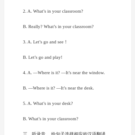
2. A. What’s in your classroom?
B. Really? What’s in your classroom?
3. A. Let’s go and see！
B. Let’s go and play!
4. A. —Where is it? —It’s near the window.
B. —Where is it? —It’s near the desk.
5. A. What’s in your desk?
B. What’s in your classroom?
三、听录音， 给句子选择相应的汉语翻译。