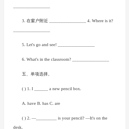
________________
3. 在窗户附近 ________________ 4. Where is it?
________________
5. Let's go and see! ________________
6. What's in the classroom? ________________
五、单项选择。
( ) 1. I ______ a new pencil box.
A. have B. has C. are
( ) 2. —_________ is your pencil? —It's on the
desk.