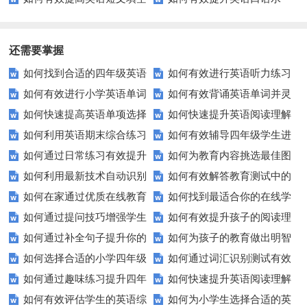
成绩？这些技巧你不能错过！
平？这里有5个实用建议！
还需要掌握
如何找到合适的四年级英语
如何有效进行英语听力练习
如何有效进行小学英语单词
如何有效背诵英语单词并灵
期末测试卷来提高孩子的成绩？
以快速提升？
如何快速提高英语单项选择
如何快速提升英语阅读理解
与短语的默写练习？家长和老师
活运用？
如何利用英语期末综合练习
如何有效辅导四年级学生进
题的得分？
能力？这些技巧你必须知道！
必看！
如何通过日常练习有效提升
如何为教育内容挑选最佳图
卷高效备考？
行英语学习？这里有你需要的所
如何利用最新技术自动识别
如何有效解答教育测试中的
英语听力？
片？这些建议让你的文章脱颖而
有资源！
如何在家通过优质在线教育
如何找到最适合你的在线学
图片内容？
排序题？[疑问式标题]
出！
如何通过提问技巧增强学生
如何有效提升孩子的阅读理
资源提升自我？
习平台？这里有你需要知道的一
如何通过补全句子提升你的
如何为孩子的教育做出明智
的课堂互动？
解能力？这里有秘诀！
切！
如何选择合适的小学四年级
如何通过词汇识别测试有效
写作技巧？
的选择？——一份全面指南
如何通过趣味练习提升四年
如何快速提升英语阅读理解
英语听力练习？
提升英语词汇量？
如何有效评估学生的英语综
如何为小学生选择合适的英
级学生的英语句子结构？
能力？这些技巧助你一臂之力！