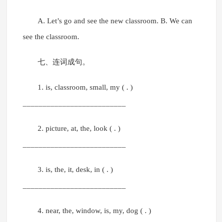
A. Let’s go and see the new classroom. B. We can
see the classroom.
七、连词成句。
1. is, classroom, small, my ( . )
__________________________
2. picture, at, the, look ( . )
__________________________
3. is, the, it, desk, in ( . )
__________________________
4. near, the, window, is, my, dog ( . )