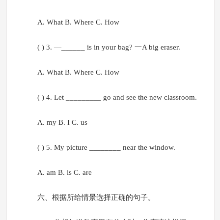
A. What B. Where C. How
( ) 3. —______ is in your bag? 一A big eraser.
A. What B. Where C. How
( ) 4. Let _________ go and see the new classroom.
A. my B. I C. us
( ) 5. My picture ________ near the window.
A. am B. is C. are
六、根据所给情景选择正确的句子。