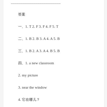
__________________________
答案
一、1. T 2. F 3. F 4. F 5. T
二、1. B 2. B 3. A 4. A 5. B
三、1. B 2. A 3. A 4. B 5. B
四、1. a new classroom
2. my picture
3. near the window
4. 它在哪儿？