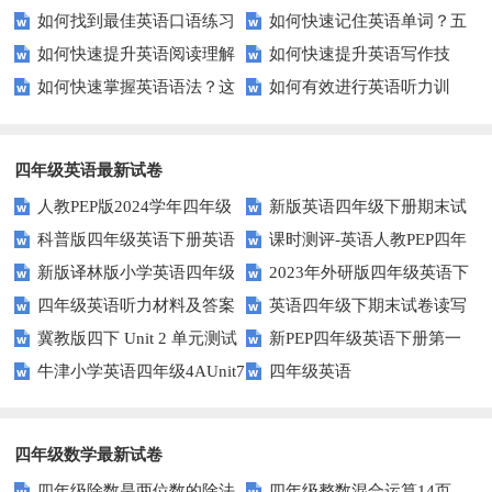
如何找到最佳英语口语练习
如何快速记住英语单词？五
合能力？这些测评方法要知道！
语听力测试工具？
如何快速提升英语阅读理解
如何快速提升英语写作技
方法？这些建议让你事半功倍！
种实用记忆法帮你解决难题
如何快速掌握英语语法？这
如何有效进行英语听力训
能力？这些技巧你必须知道！
能？这5个技巧你必须知道！
些方法让你不再迷茫！
练？这里有五个技巧助你一臂之
力
四年级英语最新试卷
人教PEP版2024学年四年级
新版英语四年级下册期末试
科普版四年级英语下册英语
课时测评-英语人教PEP四年
英语下册期末测试卷
卷
新版译林版小学英语四年级
2023年外研版四年级英语下
Lesson1测试题及答案
级上册 unit3 What would you
四年级英语听力材料及答案
英语四年级下期末试卷读写
下册试卷Unit1-Unit2单元测试题
册期中检测试题
like-PartB练习及答案 (3)
冀教版四下 Unit 2 单元测试
新PEP四年级英语下册第一
部分答案
牛津小学英语四年级4AUnit7
四年级英语
单元测试题
复习题
四年级数学最新试卷
四年级除数是两位数的除法
四年级整数混合运算14页