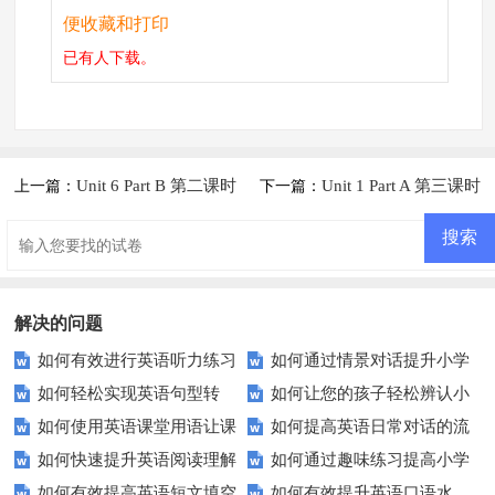
便收藏和打印
已有
人下载。
Unit 6 Part B 第二课时
Unit 1 Part A 第三课时
上一篇：
下一篇：
解决的问题
如何有效进行英语听力练习
如何通过情景对话提升小学
如何轻松实现英语句型转
如何让您的孩子轻松辨认小
以快速提升？
生的英语口语能力？
如何使用英语课堂用语让课
如何提高英语日常对话的流
换？这些技巧你必须知道！
学英语单词？试试这些妙招！
如何快速提升英语阅读理解
如何通过趣味练习提高小学
程更生动有趣？
利度？这些技巧帮到您！
如何有效提高英语短文填空
如何有效提升英语口语水
能力？这些技巧你必须知道！
生的英语语法水平？