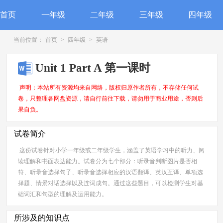
首页
一年级
二年级
三年级
四年级
当前位置：
首页
>
四年级
>
英语
Unit 1 Part A 第一课时
声明：本站所有资源均来自网络，版权归原作者所有，不存储任何试
卷，只整理各网盘资源，请自行前往下载，请勿用于商业用途，否则后
果自负。
试卷简介
这份试卷针对小学一年级或二年级学生，涵盖了英语学习中的听力、阅
读理解和书面表达能力。试卷分为七个部分：听录音判断图片是否相
符、听录音选择句子、听录音选择相应的汉语翻译、英汉互译、单项选
择题、情景对话选择以及连词成句。通过这些题目，可以检测学生对基
础词汇和句型的理解及运用能力。
所涉及的知识点