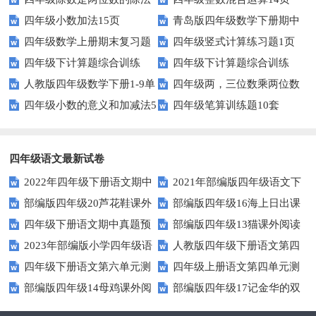
四年级小数加法15页
青岛版四年级数学下册期中
11页
四年级数学上册期末复习题
四年级竖式计算练习题1页
测试题及答案
四年级下计算题综合训练
四年级下计算题综合训练
及详细答案(5套)
（无答案）
人教版四年级数学下册1-9单
四年级两，三位数乘两位数
（师版）
（学生版）
四年级小数的意义和加减法5
四年级笔算训练题10套
元试题(含期中及3套期末)
22页
页
四年级语文最新试卷
2022年四年级下册语文期中
2021年部编版四年级语文下
部编版四年级20芦花鞋课外
部编版四年级16海上日出课
素养评价卷（含答案）
册句子专项练习题及答案
四年级下册语文期中真题预
部编版四年级13猫课外阅读
阅读练习题及答案
外阅读练习题及答案
2023年部编版小学四年级语
人教版四年级下册语文第四
测卷（6)（人教部编版，含答
练习题及答案
四年级下册语文第六单元测
四年级上册语文第四单元测
文下学期第五单元测试卷
单元测试卷及答案
案）
部编版四年级14母鸡课外阅
部编版四年级17记金华的双
试题及答案
试卷.1
读练习题及答案
龙洞课外阅读练习题及答案