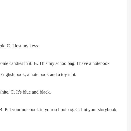
ok. C. I lost my keys.
some candies in it. B. This my schoolbag. I have a notebook
English book, a note book and a toy in it.
white. C. It’s blue and black.
 B. Put your notebook in your schoolbag. C. Put your storybook