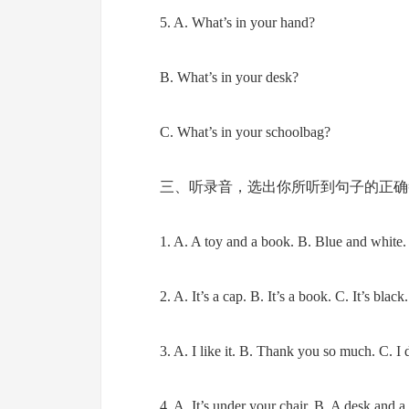
5. A. What’s in your hand?
B. What’s in your desk?
C. What’s in your schoolbag?
三、听录音，选出你所听到句子的正确
1. A. A toy and a book. B. Blue and white. C
2. A. It’s a cap. B. It’s a book. C. It’s black.
3. A. I like it. B. Thank you so much. C. I
4. A. It’s under your chair. B. A desk and a c