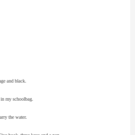
nge and black.
s in my schoolbag.
arry the water.