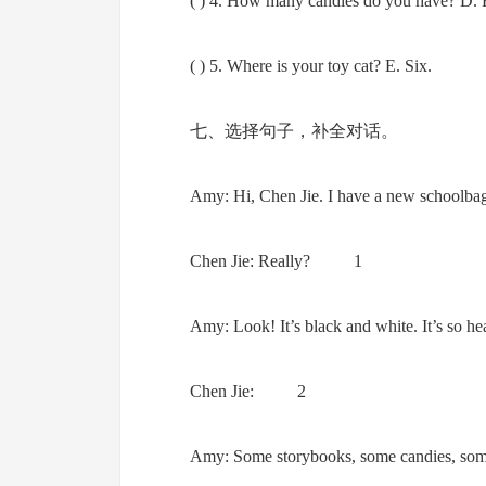
( ) 4. How many candies do you have? D. F
( ) 5. Where is your toy cat? E. Six.
七、选择句子，补全对话。
Amy: Hi, Chen Jie. I have a new schoolba
Chen Jie: Really? 1
Amy: Look! It’s black and white. It’s so he
Chen Jie: 2
Amy: Some storybooks, some candies, some