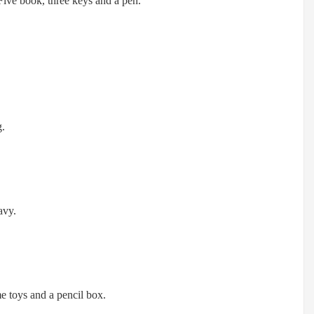
ive book, three keys and a pen.
g.
avy.
 toys and a pencil box.