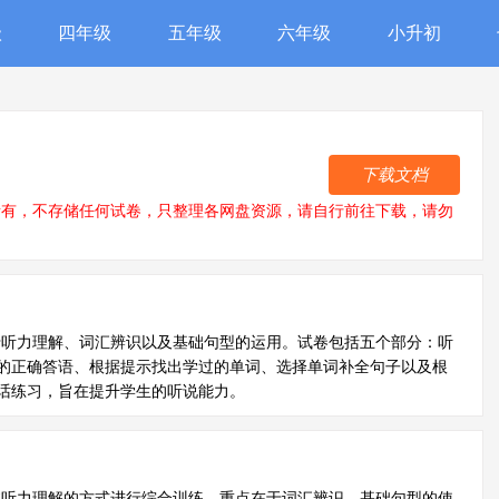
级
四年级
五年级
六年级
小升初
下载文档
所有，不存储任何试卷，只整理各网盘资源，请自行前往下载，请勿
于听力理解、词汇辨识以及基础句型的运用。试卷包括五个部分：听
的正确答语、根据提示找出学过的单词、选择单词补全句子以及根
话练习，旨在提升学生的听说能力。
过听力理解的方式进行综合训练。重点在于词汇辨识、基础句型的使