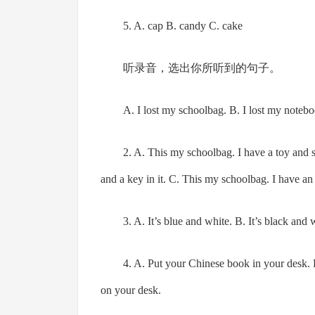
5. A. cap B. candy C. cake
听录音，选出你所听到的句子。
A. I lost my schoolbag. B. I lost my notebo
2. A. This my schoolbag. I have a toy and 
and a key in it. C. This my schoolbag. I have an 
3. A. It’s blue and white. B. It’s black and 
4. A. Put your Chinese book in your desk.
on your desk.