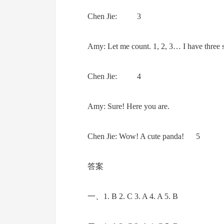
Chen Jie: 3
Amy: Let me count. 1, 2, 3… I have three 
Chen Jie: 4
Amy: Sure! Here you are.
Chen Jie: Wow! A cute panda! 5
答案
一、1. B 2. C 3. A 4. A 5. B