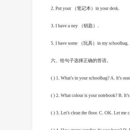
2. Put your （笔记本）in your desk.
3. I have a ney （钥匙）.
5. I have some （玩具）in my schoolbag.
六、给句子选择正确的答语。
( ) 1. What’s in your schoolbag? A. It’s ora
( ) 2. What colour is your notebook? B. It’
( ) 3. Let’s clean the floor. C. OK. Let me c