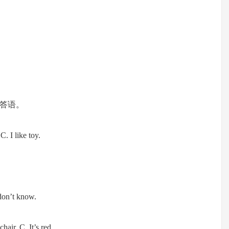
答语。
. I like toy.
 don’t know.
hair. C. It’s red.