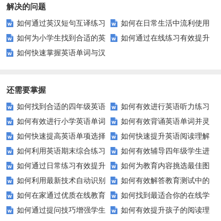
解决的问题
如何通过英汉短句互译练习
如何在日常生活中流利使用
如何为小学生找到合适的英
如何通过在线练习有效提升
提高语言技能？
英语？这些表达让你事半功倍！
如何快速掌握英语单词与汉
语综合测试题？
图片识别技能？
语意思的完美匹配？
还需要掌握
如何找到合适的四年级英语
如何有效进行英语听力练习
如何有效进行小学英语单词
如何有效背诵英语单词并灵
期末测试卷来提高孩子的成绩？
以快速提升？
如何快速提高英语单项选择
如何快速提升英语阅读理解
与短语的默写练习？家长和老师
活运用？
如何利用英语期末综合练习
如何有效辅导四年级学生进
题的得分？
能力？这些技巧你必须知道！
必看！
如何通过日常练习有效提升
如何为教育内容挑选最佳图
卷高效备考？
行英语学习？这里有你需要的所
如何利用最新技术自动识别
如何有效解答教育测试中的
英语听力？
片？这些建议让你的文章脱颖而
有资源！
如何在家通过优质在线教育
如何找到最适合你的在线学
图片内容？
排序题？[疑问式标题]
出！
如何通过提问技巧增强学生
如何有效提升孩子的阅读理
资源提升自我？
习平台？这里有你需要知道的一