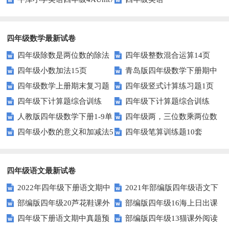
复习题
四年级数学最新试卷
四年级除数是两位数的除法
四年级整数混合运算14页
四年级小数加法15页
青岛版四年级数学下册期中
11页
四年级数学上册期末复习题
四年级竖式计算练习题1页
测试题及答案
四年级下计算题综合训练
四年级下计算题综合训练
及详细答案(5套)
（无答案）
人教版四年级数学下册1-9单
四年级两，三位数乘两位数
（师版）
（学生版）
四年级小数的意义和加减法5
四年级笔算训练题10套
元试题(含期中及3套期末)
22页
页
四年级语文最新试卷
2022年四年级下册语文期中
2021年部编版四年级语文下
部编版四年级20芦花鞋课外
部编版四年级16海上日出课
素养评价卷（含答案）
册句子专项练习题及答案
四年级下册语文期中真题预
部编版四年级13猫课外阅读
阅读练习题及答案
外阅读练习题及答案