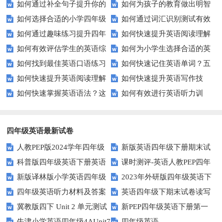
如何通过补全句子提升你的
如何为孩子的教育做出明智
的课堂互动？
解能力？这里有秘诀！
切！
如何选择合适的小学四年级
如何通过词汇识别测试有效
写作技巧？
的选择？——一份全面指南
如何通过趣味练习提升四年
如何快速提升英语阅读理解
英语听力练习？
提升英语词汇量？
如何有效评估学生的英语综
如何为小学生选择合适的英
级学生的英语句子结构？
能力？这些技巧助你一臂之力！
如何找到最佳英语口语练习
如何快速记住英语单词？五
合能力？这些测评方法要知道！
语听力测试工具？
如何快速提升英语阅读理解
如何快速提升英语写作技
方法？这些建议让你事半功倍！
种实用记忆法帮你解决难题
如何快速掌握英语语法？这
如何有效进行英语听力训
能力？这些技巧你必须知道！
能？这5个技巧你必须知道！
些方法让你不再迷茫！
练？这里有五个技巧助你一臂之
力
四年级英语最新试卷
人教PEP版2024学年四年级
新版英语四年级下册期末试
科普版四年级英语下册英语
课时测评-英语人教PEP四年
英语下册期末测试卷
卷
新版译林版小学英语四年级
2023年外研版四年级英语下
Lesson1测试题及答案
级上册 unit3 What would you
四年级英语听力材料及答案
英语四年级下期末试卷读写
下册试卷Unit1-Unit2单元测试题
册期中检测试题
like-PartB练习及答案 (3)
冀教版四下 Unit 2 单元测试
新PEP四年级英语下册第一
部分答案
牛津小学英语四年级4AUnit7
四年级英语
单元测试题