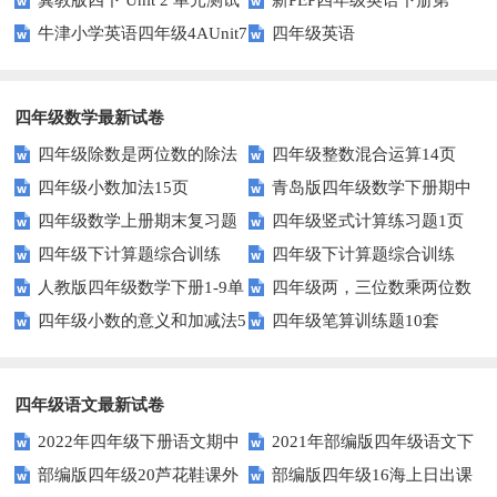
部分答案
牛津小学英语四年级4AUnit7
四年级英语
单元测试题
复习题
四年级数学最新试卷
四年级除数是两位数的除法
四年级整数混合运算14页
四年级小数加法15页
青岛版四年级数学下册期中
11页
四年级数学上册期末复习题
四年级竖式计算练习题1页
测试题及答案
四年级下计算题综合训练
四年级下计算题综合训练
及详细答案(5套)
（无答案）
人教版四年级数学下册1-9单
四年级两，三位数乘两位数
（师版）
（学生版）
四年级小数的意义和加减法5
四年级笔算训练题10套
元试题(含期中及3套期末)
22页
页
四年级语文最新试卷
2022年四年级下册语文期中
2021年部编版四年级语文下
部编版四年级20芦花鞋课外
部编版四年级16海上日出课
素养评价卷（含答案）
册句子专项练习题及答案