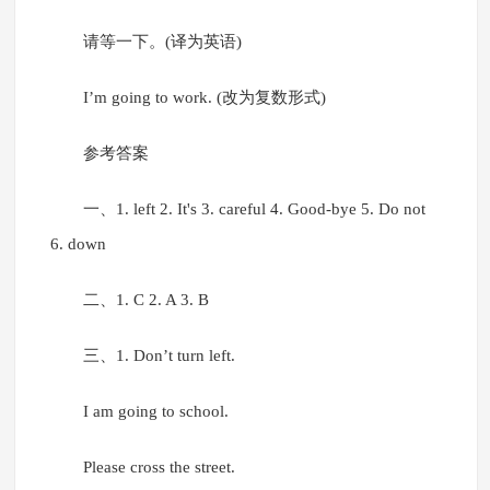
请等一下。(译为英语)
I’m going to work. (改为复数形式)
参考答案
一、1. left 2. It's 3. careful 4. Good-bye 5. Do not
6. down
二、1. C 2. A 3. B
三、1. Don’t turn left.
I am going to school.
Please cross the street.