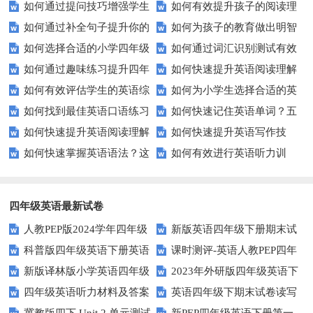
如何通过提问技巧增强学生
如何有效提升孩子的阅读理
资源提升自我？
习平台？这里有你需要知道的一
如何通过补全句子提升你的
如何为孩子的教育做出明智
的课堂互动？
解能力？这里有秘诀！
切！
如何选择合适的小学四年级
如何通过词汇识别测试有效
写作技巧？
的选择？——一份全面指南
如何通过趣味练习提升四年
如何快速提升英语阅读理解
英语听力练习？
提升英语词汇量？
如何有效评估学生的英语综
如何为小学生选择合适的英
级学生的英语句子结构？
能力？这些技巧助你一臂之力！
如何找到最佳英语口语练习
如何快速记住英语单词？五
合能力？这些测评方法要知道！
语听力测试工具？
如何快速提升英语阅读理解
如何快速提升英语写作技
方法？这些建议让你事半功倍！
种实用记忆法帮你解决难题
如何快速掌握英语语法？这
如何有效进行英语听力训
能力？这些技巧你必须知道！
能？这5个技巧你必须知道！
些方法让你不再迷茫！
练？这里有五个技巧助你一臂之
力
四年级英语最新试卷
人教PEP版2024学年四年级
新版英语四年级下册期末试
科普版四年级英语下册英语
课时测评-英语人教PEP四年
英语下册期末测试卷
卷
新版译林版小学英语四年级
2023年外研版四年级英语下
Lesson1测试题及答案
级上册 unit3 What would you
四年级英语听力材料及答案
英语四年级下期末试卷读写
下册试卷Unit1-Unit2单元测试题
册期中检测试题
like-PartB练习及答案 (3)
冀教版四下 Unit 2 单元测试
新PEP四年级英语下册第一