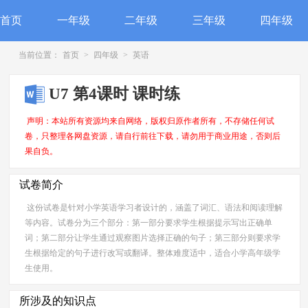
首页
一年级
二年级
三年级
四年级
当前位置：
首页
>
四年级
>
英语
U7 第4课时 课时练
声明：本站所有资源均来自网络，版权归原作者所有，不存储任何试
卷，只整理各网盘资源，请自行前往下载，请勿用于商业用途，否则后
果自负。
试卷简介
这份试卷是针对小学英语学习者设计的，涵盖了词汇、语法和阅读理解
等内容。试卷分为三个部分：第一部分要求学生根据提示写出正确单
词；第二部分让学生通过观察图片选择正确的句子；第三部分则要求学
生根据给定的句子进行改写或翻译。整体难度适中，适合小学高年级学
生使用。
所涉及的知识点