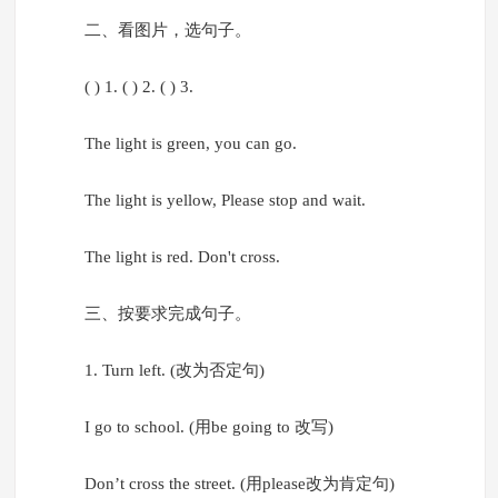
二、看图片，选句子。
( ) 1. ( ) 2. ( ) 3.
The light is green, you can go.
The light is yellow, Please stop and wait.
The light is red. Don't cross.
三、按要求完成句子。
1. Turn left. (改为否定句)
I go to school. (用be going to 改写)
Don’t cross the street. (用please改为肯定句)