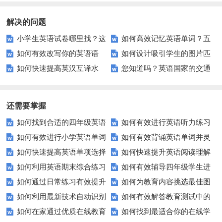
解决的问题
小学生英语试卷哪里找？这
如何高效记忆英语单词？五
如何有效改写你的英语语
如何设计吸引学生的图片匹
些优质资源别错过！
种方法助你词汇量大增
如何快速提高英汉互译水
您知道吗？英语国家的交通
法？五步教你写出地道英语
配题？——提升观察力与记忆力
平？这5个技巧你需要知道！
灯规则竟然大有讲究！
的关键
还需要掌握
如何找到合适的四年级英语
如何有效进行英语听力练习
如何有效进行小学英语单词
如何有效背诵英语单词并灵
期末测试卷来提高孩子的成绩？
以快速提升？
如何快速提高英语单项选择
如何快速提升英语阅读理解
与短语的默写练习？家长和老师
活运用？
如何利用英语期末综合练习
如何有效辅导四年级学生进
题的得分？
能力？这些技巧你必须知道！
必看！
如何通过日常练习有效提升
如何为教育内容挑选最佳图
卷高效备考？
行英语学习？这里有你需要的所
如何利用最新技术自动识别
如何有效解答教育测试中的
英语听力？
片？这些建议让你的文章脱颖而
有资源！
如何在家通过优质在线教育
如何找到最适合你的在线学
图片内容？
排序题？[疑问式标题]
出！