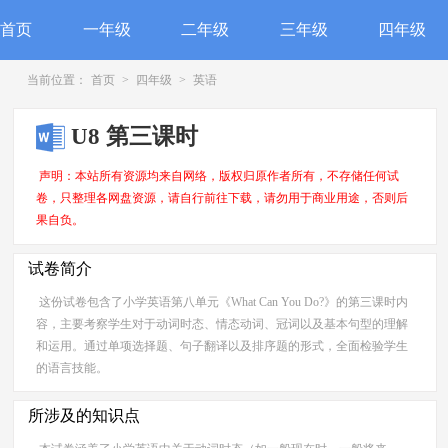
首页
一年级
二年级
三年级
四年级
当前位置：
首页
>
四年级
>
英语
U8 第三课时
声明：本站所有资源均来自网络，版权归原作者所有，不存储任何试
卷，只整理各网盘资源，请自行前往下载，请勿用于商业用途，否则后
果自负。
试卷简介
这份试卷包含了小学英语第八单元《What Can You Do?》的第三课时内
容，主要考察学生对于动词时态、情态动词、冠词以及基本句型的理解
和运用。通过单项选择题、句子翻译以及排序题的形式，全面检验学生
的语言技能。
所涉及的知识点