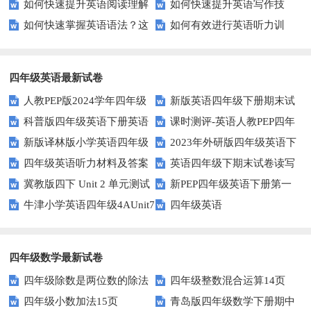
如何快速提升英语阅读理解
如何快速提升英语写作技
方法？这些建议让你事半功倍！
种实用记忆法帮你解决难题
如何快速掌握英语语法？这
如何有效进行英语听力训
能力？这些技巧你必须知道！
能？这5个技巧你必须知道！
些方法让你不再迷茫！
练？这里有五个技巧助你一臂之
力
四年级英语最新试卷
人教PEP版2024学年四年级
新版英语四年级下册期末试
科普版四年级英语下册英语
课时测评-英语人教PEP四年
英语下册期末测试卷
卷
新版译林版小学英语四年级
2023年外研版四年级英语下
Lesson1测试题及答案
级上册 unit3 What would you
四年级英语听力材料及答案
英语四年级下期末试卷读写
下册试卷Unit1-Unit2单元测试题
册期中检测试题
like-PartB练习及答案 (3)
冀教版四下 Unit 2 单元测试
新PEP四年级英语下册第一
部分答案
牛津小学英语四年级4AUnit7
四年级英语
单元测试题
复习题
四年级数学最新试卷
四年级除数是两位数的除法
四年级整数混合运算14页
四年级小数加法15页
青岛版四年级数学下册期中
11页