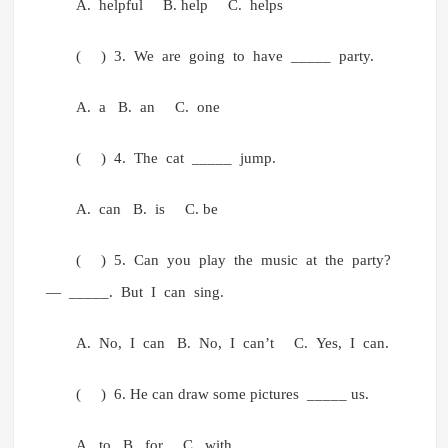
A. helpful B. help C. helps
( ) 3. We are going to have _____ party.
A. a B. an C. one
( ) 4. The cat _____ jump.
A. can B. is C. be
( ) 5. Can you play the music at the party?
— _____. But I can sing.
A. No, I can B. No, I can’t C. Yes, I can.
( ) 6. He can draw some pictures _____ us.
A. to B. for C. with