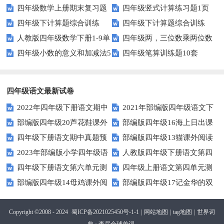
四年级数学上册期末复习题
四年级竖式计算练习题1页
测试题及答案
四年级下计算题综合训练
四年级下计算题综合训练
及详细答案(5套)
（无答案）
人教版四年级数学下册1-9单
四年级两，三位数乘两位数
（师版）
（学生版）
四年级小数的意义和加减法5
四年级笔算训练题10套
元试题(含期中及3套期末)
22页
页
四年级语文最新试卷
2022年四年级下册语文期中
2021年部编版四年级语文下
部编版四年级20芦花鞋课外
部编版四年级16海上日出课
素养评价卷（含答案）
册句子专项练习题及答案
四年级下册语文期中真题预
部编版四年级13猫课外阅读
阅读练习题及答案
外阅读练习题及答案
2023年部编版小学四年级语
人教版四年级下册语文第四
测卷（6)（人教部编版，含答
练习题及答案
四年级下册语文第六单元测
四年级上册语文第四单元测
文下学期第五单元测试卷
单元测试卷及答案
案）
部编版四年级14母鸡课外阅
部编版四年级17记金华的双
试题及答案
试卷.1
读练习题及答案
龙洞课外阅读练习题及答案
Copyright ©2008 - 2024
蜀ICP备2021025450号-1-1
|
网站地图
|
tag地图
|
世界词
典 · 查尽全球单词