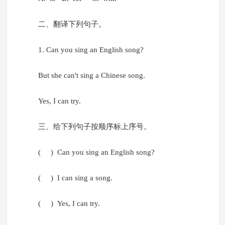
二、翻译下列句子。
1. Can you sing an English song?
But she can't sing a Chinese song.
Yes, I can try.
三、给下列句子按顺序标上序号。
( ) Can you sing an English song?
( ) I can sing a song.
( ) Yes, I can try.