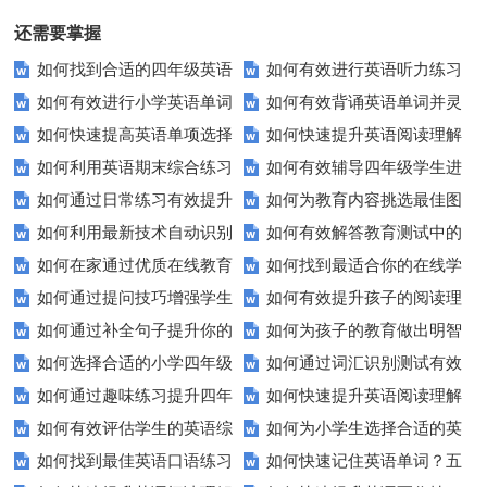
还需要掌握
如何找到合适的四年级英语
如何有效进行英语听力练习
如何有效进行小学英语单词
如何有效背诵英语单词并灵
期末测试卷来提高孩子的成绩？
以快速提升？
如何快速提高英语单项选择
如何快速提升英语阅读理解
与短语的默写练习？家长和老师
活运用？
如何利用英语期末综合练习
如何有效辅导四年级学生进
题的得分？
能力？这些技巧你必须知道！
必看！
如何通过日常练习有效提升
如何为教育内容挑选最佳图
卷高效备考？
行英语学习？这里有你需要的所
如何利用最新技术自动识别
如何有效解答教育测试中的
英语听力？
片？这些建议让你的文章脱颖而
有资源！
如何在家通过优质在线教育
如何找到最适合你的在线学
图片内容？
排序题？[疑问式标题]
出！
如何通过提问技巧增强学生
如何有效提升孩子的阅读理
资源提升自我？
习平台？这里有你需要知道的一
如何通过补全句子提升你的
如何为孩子的教育做出明智
的课堂互动？
解能力？这里有秘诀！
切！
如何选择合适的小学四年级
如何通过词汇识别测试有效
写作技巧？
的选择？——一份全面指南
如何通过趣味练习提升四年
如何快速提升英语阅读理解
英语听力练习？
提升英语词汇量？
如何有效评估学生的英语综
如何为小学生选择合适的英
级学生的英语句子结构？
能力？这些技巧助你一臂之力！
如何找到最佳英语口语练习
如何快速记住英语单词？五
合能力？这些测评方法要知道！
语听力测试工具？