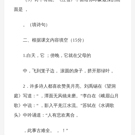
面是 ，
。（填诗句）
二、根据课文内容填空（15分）
1.白天，它 ；傍晚，它就在父母的
中，飞到笼子边， 滚圆的身子，挤开那绿叶 。
2．许多诗人都喜欢赞美月亮。刘禹锡在《望洞
庭》写道：“ ，潭面无风镜未磨。”李白在《峨眉山月
歌》中说：“ ，影入平羌江水流。”苏轼在《水调歌
头》中吟诵道：“人有悲欢离合，
，此事古难全。 ， ！”