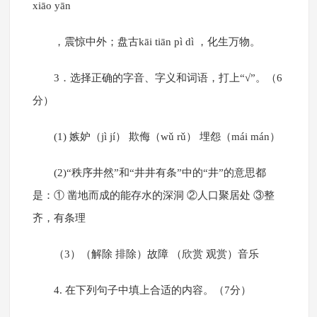
xiāo yān
，震惊中外；盘古kāi tiān pì dì ，化生万物。
3．选择正确的字音、字义和词语，打上“√”。（6
分）
(1) 嫉妒（jì jí） 欺侮（wǔ rǔ） 埋怨（mái mán）
(2)“秩序井然”和“井井有条”中的“井”的意思都
是：① 凿地而成的能存水的深洞 ②人口聚居处 ③整
齐，有条理
（3）（解除 排除）故障 （欣赏 观赏）音乐
4. 在下列句子中填上合适的内容。（7分）