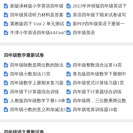
新版译林版小学英语四年级
2023年外研版四年级英语下
Lesson1测试题及答案
级上册 unit3 What would you
四年级英语听力材料及答案
英语四年级下期末试卷读写
下册试卷Unit1-Unit2单元测试题
册期中检测试题
like-PartB练习及答案 (3)
冀教版四下 Unit 2 单元测试
新PEP四年级英语下册第一
部分答案
牛津小学英语四年级4AUnit7
四年级英语
单元测试题
复习题
四年级数学最新试卷
四年级除数是两位数的除法
四年级整数混合运算14页
四年级小数加法15页
青岛版四年级数学下册期中
11页
四年级数学上册期末复习题
四年级竖式计算练习题1页
测试题及答案
四年级下计算题综合训练
四年级下计算题综合训练
及详细答案(5套)
（无答案）
人教版四年级数学下册1-9单
四年级两，三位数乘两位数
（师版）
（学生版）
四年级小数的意义和加减法5
四年级笔算训练题10套
元试题(含期中及3套期末)
22页
页
四年级语文最新试卷