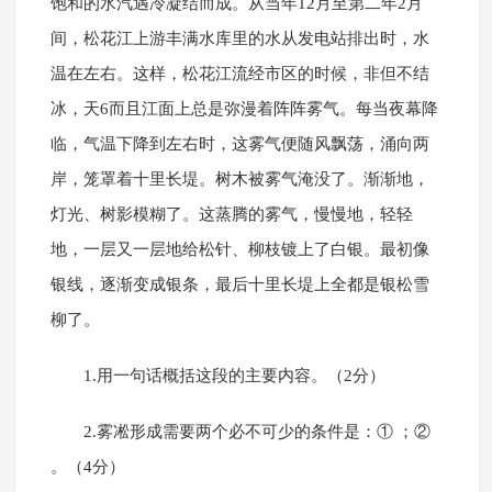
饱和的水汽遇冷凝结而成。从当年12月至第二年2月
间，松花江上游丰满水库里的水从发电站排出时，水
温在左右。这样，松花江流经市区的时候，非但不结
冰，天6而且江面上总是弥漫着阵阵雾气。每当夜幕降
临，气温下降到左右时，这雾气便随风飘荡，涌向两
岸，笼罩着十里长堤。树木被雾气淹没了。渐渐地，
灯光、树影模糊了。这蒸腾的雾气，慢慢地，轻轻
地，一层又一层地给松针、柳枝镀上了白银。最初像
银线，逐渐变成银条，最后十里长堤上全都是银松雪
柳了。
1.用一句话概括这段的主要内容。（2分）
2.雾凇形成需要两个必不可少的条件是：① ；②
。（4分）