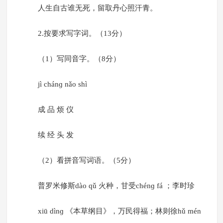
人生自古谁无死，留取丹心照汗青。
2.按要求写字词。（13分）
（1）写同音字。（8分）
jì chánɡ nǎo shì
成 品 烦 仪
续 经 头 发
（2）看拼音写词语。（5分）
普罗米修斯dào qǔ 火种，甘受chénɡ fá ；李时珍
xiū dìnɡ 《本草纲目》，万民得福；林则徐hǔ mén