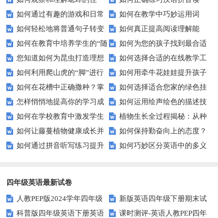
写人物？
用全国人民抗击非典的历史资
如何通过有趣的游戏和日常
如何在教学中巧妙运用词
宅？探索小昆虫的大智慧
音？这些技巧让你事半功倍！
料？
如何轻松地将普通句子转变
如何真正提高阅读理解能
练习有效提升拼写能力？
语？提升学生语言表达力的五大
如何在教育中培养学生的“随
如何为您的孩子找到最合适
为充满趣味的拟人句？
力？试试这5个技巧！
技巧
您知道如何为昆虫打造理想
如何选择合适的在线教学工
遇而安”心态？
的教育路径？——家长必读
如何利用爬山虎的“脚”进行
如何用牵牛花娃娃提升孩子
家园吗？——轻松DIY昆虫住宅
具来提高课堂互动性？
如何在花槽中正确撒种？掌
如何选择适合您家的绿色挂
城市绿化？——吸盘功能解析
的自然认知？
指南
怎样悄悄地提高你的学习成
如何运用绘声绘色的描述技
握这些技巧让你轻松养花
毯？打造自然舒适的居住空间
如何在学校教育中激发学生
植物生长全过程揭秘：从种
绩？揭秘不为人知的学习秘籍
巧来提高课堂教学效果？
如何让藤蔓植物健康成长并
如何保持勤奋向上的态度？
不屈不挠的精神？
子到成熟需知哪些关键点？
如何通过拼音听写练习提升
如何巧妙区分英语中的多义
快速攀爬？
这些方法让你事半功倍！
你的汉语拼读能力？
词？这些技巧你必须知道！
四年级英语最新试卷
人教PEP版2024学年四年级
新版英语四年级下册期末试
科普版四年级英语下册英语
课时测评-英语人教PEP四年
英语下册期末测试卷
卷