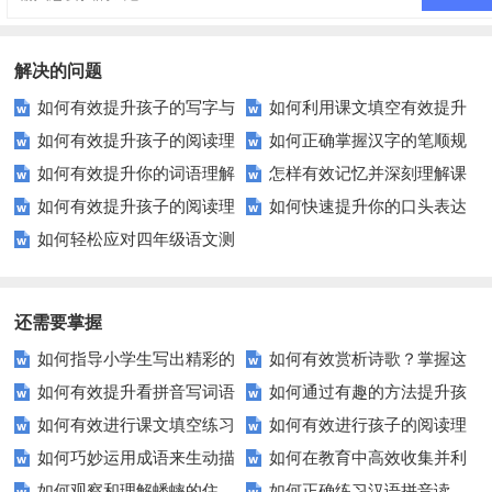
解决的问题
如何有效提升孩子的写字与
如何利用课文填空有效提升
如何有效提升孩子的阅读理
如何正确掌握汉字的笔顺规
词句能力？家长必看的实用技巧
记忆力？
如何有效提升你的词语理解
怎样有效记忆并深刻理解课
解能力？这里有秘诀！
则以提升书写美观度？
如何有效提升孩子的阅读理
如何快速提升你的口头表达
与应用能力？
文内容？
如何轻松应对四年级语文测
解能力？
能力？试试这5个方法
试？这些技巧助你拿高分！
还需要掌握
如何指导小学生写出精彩的
如何有效赏析诗歌？掌握这
如何有效提升看拼音写词语
如何通过有趣的方法提升孩
动物观察习作？
五个技巧让你成为诗歌鉴赏高
如何有效进行课文填空练习
如何有效进行孩子的阅读理
的能力？这些技巧你必须知道！
子的组词能力？
手！
如何巧妙运用成语来生动描
如何在教育中高效收集并利
以提升学习效率？
解练习？
如何观察和理解蟋蟀的住
如何正确练习汉语拼音读