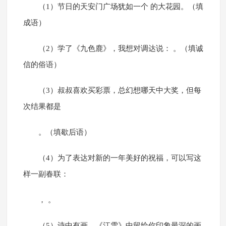
（1）节日的天安门广场犹如一个 的大花园。（填
成语）
（2）学了《九色鹿》，我想对调达说： 。（填诚
信的俗语）
（3）叔叔喜欢买彩票，总幻想哪天中大奖，但每
次结果都是
。（填歇后语）
（4）为了表达对新的一年美好的祝福，可以写这
样一副春联：
， 。
（5）诗中有画。《江雪》中留给你印象最深的画