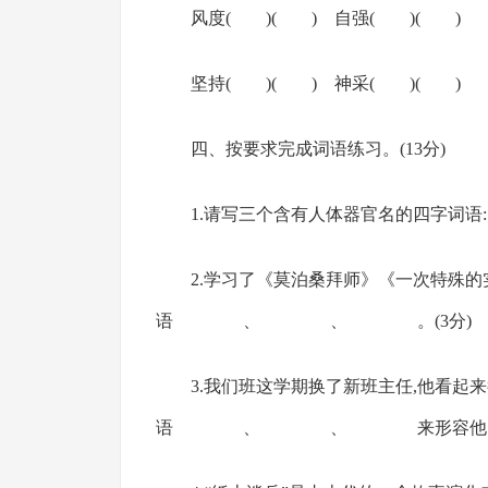
风度( )( ) 自强( )( )
坚持( )( ) 神采( )( )
四、按要求完成词语练习。(13分)
1.请写三个含有人体器官名的
2.学习了《莫泊桑拜师》《一次特殊
语 、 、 。(3分)
3.我们班这学期换了新班主任,他看起来
语 、 、 来形容他。(