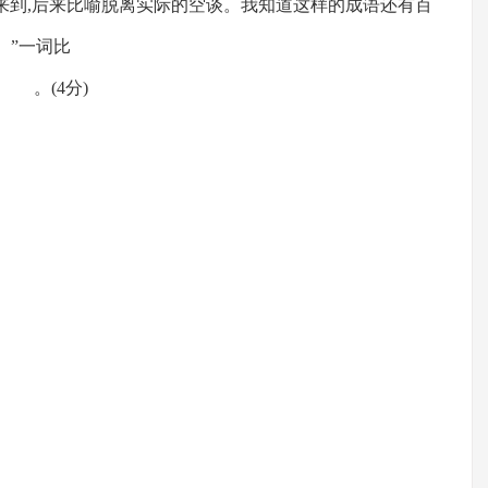
化来到,后来比喻脱离实际的空谈。我知道这样的成语还有百
一词比
分)
的歇后语: