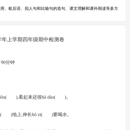
运用、歇后语、拟人句和比喻句的造句、课文理解和课外阅读等多方
017学年上学期四年级期中检测卷
90分钟
ǒu lòu( ),看起来还很bà dào( )。
zài( )地上,伸长bó zi( )要喝水。