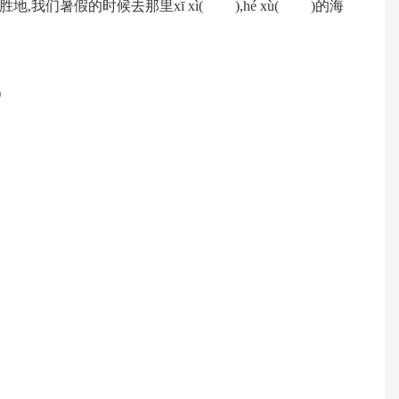
游胜地,我们暑假的时候去那里xī xì( ),hé xù( )的海
)