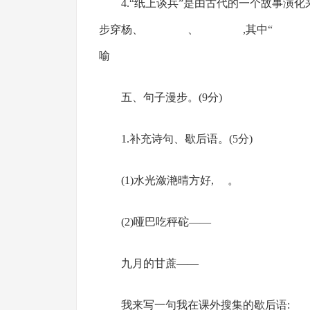
4.“纸上谈兵”是由古代的一个故事演
步穿杨、 、 ,其中“ ”
喻 。(4
五、句子漫步。(9分)
1.补充诗句、歇后语。(5分)
(1)水光潋滟晴方好, 。
(2)哑巴吃秤砣——
九月的甘蔗——
我来写一句我在课外搜集