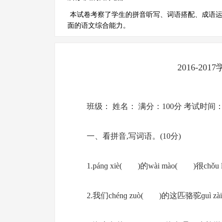
本试卷考察了学生的拼音听写、词语搭配、成语
面的语文综合能力。
2016-2
班级： 姓名： 满分：100分 考试时间：
一、看拼音,写词语。(10分)
1.pánɡ xiè( )的wài mào( )很ch
2.我们chénɡ zuò( )的这匹骆驼ɡuì 