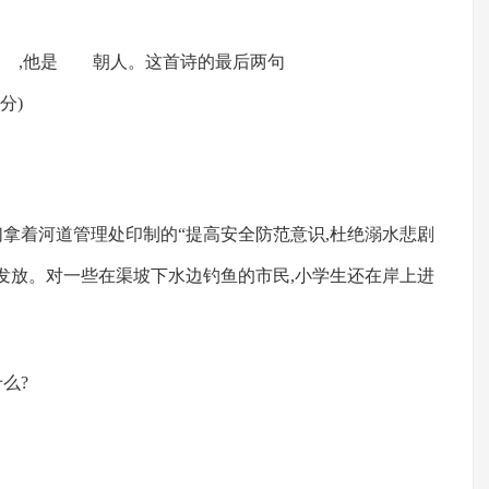
他是 朝人。这首诗的最后两句
)
们拿着河道管理处印制的“提高安全防范意识,杜绝溺水悲剧
民发放。对一些在渠坡下水边钓鱼的市民,小学生还在岸上进
么?