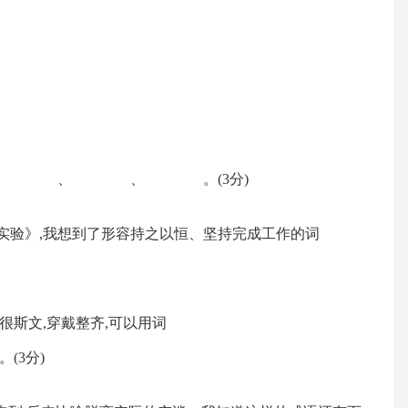
四字词语: 、 、 。(3分)
的实验》,我想到了形容持之以恒、坚持完成工作的词
很斯文,穿戴整齐,可以用词
3分)