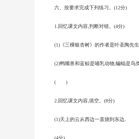
六、按要求完成下列练习。(12分)
1.回忆课文内容,判断对错。(4分)
(1)《三棵银杏树》的作者是叶圣陶先生
(2)鸭嘴兽和蓝鲸是哺乳动物,蝙蝠是鸟
( )
2.回忆课文内容,填空。(8分)
(1)天上的云从西边一直烧
(4分)