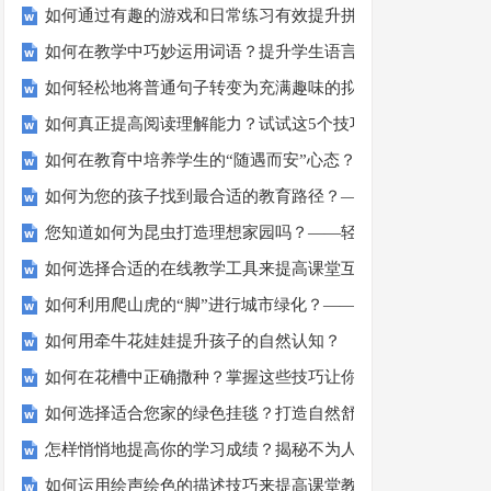
如何通过有趣的游戏和日常练习有效提升拼写能力？
如何在教学中巧妙运用词语？提升学生语言表达力的五大技巧
如何轻松地将普通句子转变为充满趣味的拟人句？
如何真正提高阅读理解能力？试试这5个技巧！
如何在教育中培养学生的“随遇而安”心态？
如何为您的孩子找到最合适的教育路径？——家长必读
您知道如何为昆虫打造理想家园吗？——轻松DIY昆虫住宅指
如何选择合适的在线教学工具来提高课堂互动性？
如何利用爬山虎的“脚”进行城市绿化？——吸盘功能解析
如何用牵牛花娃娃提升孩子的自然认知？
如何在花槽中正确撒种？掌握这些技巧让你轻松养花
如何选择适合您家的绿色挂毯？打造自然舒适的居住空间
怎样悄悄地提高你的学习成绩？揭秘不为人知的学习秘籍
如何运用绘声绘色的描述技巧来提高课堂教学效果？