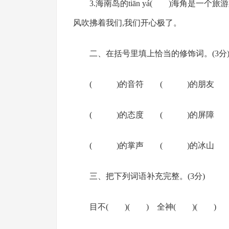
3.海南岛的tiān yá( )海角是一个旅
风吹拂着我们,我们开心极了。
二、在括号里填上恰当的修饰词。(3分
( )的音符 ( )的朋友
( )的态度 ( )的屏障
( )的掌声 ( )的冰山
三、把下列词语补充完整。(3分)
目不( )( ) 全神( )( )