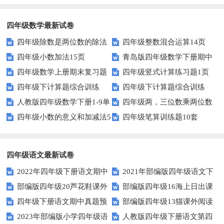
复习题
四年级数学最新试卷
四年级除数是两位数的除法
四年级整数混合运算14页
四年级小数加法15页
青岛版四年级数学下册期中
11页
四年级数学上册期末复习题
四年级竖式计算练习题1页
测试题及答案
四年级下计算题综合训练
四年级下计算题综合训练
及详细答案(5套)
（无答案）
人教版四年级数学下册1-9单
四年级两，三位数乘两位数
（师版）
（学生版）
四年级小数的意义和加减法5
四年级笔算训练题10套
元试题(含期中及3套期末)
22页
页
四年级语文最新试卷
2022年四年级下册语文期中
2021年部编版四年级语文下
部编版四年级20芦花鞋课外
部编版四年级16海上日出课
素养评价卷（含答案）
册句子专项练习题及答案
四年级下册语文期中真题预
部编版四年级13猫课外阅读
阅读练习题及答案
外阅读练习题及答案
2023年部编版小学四年级语
人教版四年级下册语文第四
测卷（6)（人教部编版，含答
练习题及答案