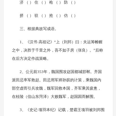
济 （ ） 住 （ ） 枪 （ ） 防 （ ）
挤 （ ） 驻 （ ） 抢 （ ） 仿 （ ）
三、根据典故写成语。
1、《汉书·高祖记》“上（刘邦）曰：夫运筹帷幄
之中，决胜于千里之外，吾不如子房（张良）。”后称
在后方决定作战策略。
2、公元前353年，魏国围攻赵国都城邯郸。齐国
派田忌率军救赵。田忌用军师孙膑的计策，乘魏国内
部空虚而引兵攻魏，魏军回救本国，齐军乘其疲惫，
在桂陵（信山东菏泽）大败魏军，赵国因而解围。
3、《史记·项羽本纪》记载，楚霸王项羽被刘邦围