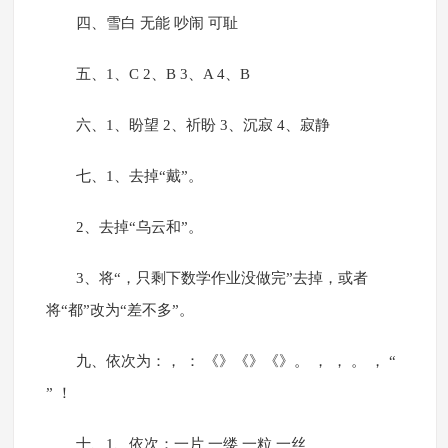
四、雪白 无能 吵闹 可耻
五、1、C 2、B 3、A 4、B
六、1、盼望 2、祈盼 3、沉寂 4、寂静
七、1、去掉“戴”。
2、去掉“乌云和”。
3、将“，只剩下数学作业没做完”去掉，或者
将“都”改为“差不多”。
九、依次为：， ： 《》《》《》。 ， ， 。 ， “
” ！
十、1、依次：一片 一缕 一粒 一丝