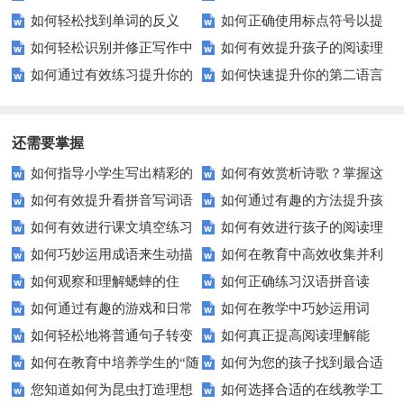
如何轻松找到单词的反义
如何正确使用标点符号以提
史背景吗？——探寻成语背后的
似的单词？——掌握这些技巧让
如何轻松识别并修正写作中
如何有效提升孩子的阅读理
词？这些技巧助你一臂之力
升文章清晰度？
精彩故事
你的语言更精准
如何通过有效练习提升你的
如何快速提升你的第二语言
的病句？
解能力？这里有秘诀！
写作技巧？
技能？试试这5个方法！
还需要掌握
如何指导小学生写出精彩的
如何有效赏析诗歌？掌握这
如何有效提升看拼音写词语
如何通过有趣的方法提升孩
动物观察习作？
五个技巧让你成为诗歌鉴赏高
如何有效进行课文填空练习
如何有效进行孩子的阅读理
的能力？这些技巧你必须知道！
子的组词能力？
手！
如何巧妙运用成语来生动描
如何在教育中高效收集并利
以提升学习效率？
解练习？
如何观察和理解蟋蟀的住
如何正确练习汉语拼音读
写人物？
用全国人民抗击非典的历史资
如何通过有趣的游戏和日常
如何在教学中巧妙运用词
宅？探索小昆虫的大智慧
音？这些技巧让你事半功倍！
料？
如何轻松地将普通句子转变
如何真正提高阅读理解能
练习有效提升拼写能力？
语？提升学生语言表达力的五大
如何在教育中培养学生的“随
如何为您的孩子找到最合适
为充满趣味的拟人句？
力？试试这5个技巧！
技巧
您知道如何为昆虫打造理想
如何选择合适的在线教学工
遇而安”心态？
的教育路径？——家长必读