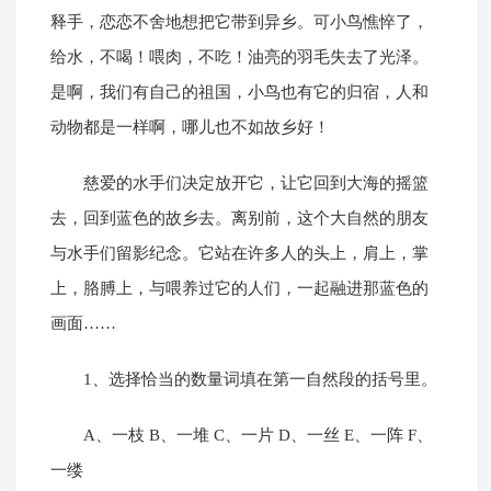
释手，恋恋不舍地想把它带到异乡。可小鸟憔悴了，
给水，不喝！喂肉，不吃！油亮的羽毛失去了光泽。
是啊，我们有自己的祖国，小鸟也有它的归宿，人和
动物都是一样啊，哪儿也不如故乡好！
慈爱的水手们决定放开它，让它回到大海的摇篮
去，回到蓝色的故乡去。离别前，这个大自然的朋友
与水手们留影纪念。它站在许多人的头上，肩上，掌
上，胳膊上，与喂养过它的人们，一起融进那蓝色的
画面……
1、选择恰当的数量词填在第一自然段的括号里。
A、一枝 B、一堆 C、一片 D、一丝 E、一阵 F、
一缕