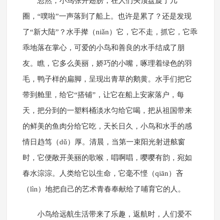
忽然，小鸟张开翅膀，在人们头顶盘旋了几
圈，“噗啦”一声落到了船上。也许是累了？还是发现
了“新大陆”？水手撵（niǎn）它，它不走，抓它，它乖
乖地落在掌心，可爱的小鸟和善良的水手结成了朋
友。瞧，它多么美丽，娇巧的小嘴，啄理着绿色的羽
毛，鸭子样的扁脚，呈现出青草的鹅黄。水手们把它
带到舱里，给它“搭铺”，让它在船上安家落户，每
天，把分到的一塑料桶淡水匀给它喝，把从祖国带来
的鲜美的鱼肉分给它吃，天长日久，小鸟和水手的感
情日趋笃（dǔ）厚。清晨，当第一束阳光射进舷窗
时，它便敞开美丽的歌喉，唱啊唱，嘤嘤有韵，宛如
春水淙淙。人类给它以生命，它毫不悭（qiān）吝
（lìn）地把自己的艺术青春奉献给了哺育它的人。
小鸟给远航生活带来了乐趣，返航时，人们爱不