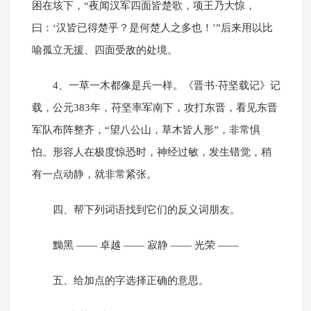
困在垓下，“夜闻汉军四面皆楚歌，项王乃大惊，
曰：‘汉皆已得楚乎？是何楚人之多也！’”后来用以比
喻孤立无援、四面受敌的处境。
4、一草一木都像是兵一样。《晋书·苻坚载记》记
载，公元383年，苻坚率军南下，攻打东晋，看见东晋
军队布阵整齐，“望八公山，草木皆人形”，非常惧
怕。形容人在极度惊恐时，神经过敏，发生错觉，稍
有一点动静，就非常紧张。
四、帮下列词语找到它们的反义词朋友。
黝黑 —— 卓越 —— 寂静 —— 光荣 ——
五、给加点的字选择正确的意思。