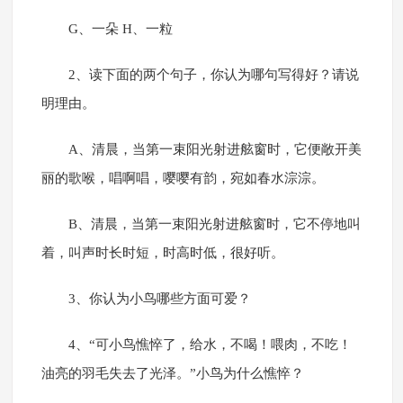
G、一朵 H、一粒
2、读下面的两个句子，你认为哪句写得好？请说
明理由。
A、清晨，当第一束阳光射进舷窗时，它便敞开美
丽的歌喉，唱啊唱，嘤嘤有韵，宛如春水淙淙。
B、清晨，当第一束阳光射进舷窗时，它不停地叫
着，叫声时长时短，时高时低，很好听。
3、你认为小鸟哪些方面可爱？
4、“可小鸟憔悴了，给水，不喝！喂肉，不吃！
油亮的羽毛失去了光泽。”小鸟为什么憔悴？