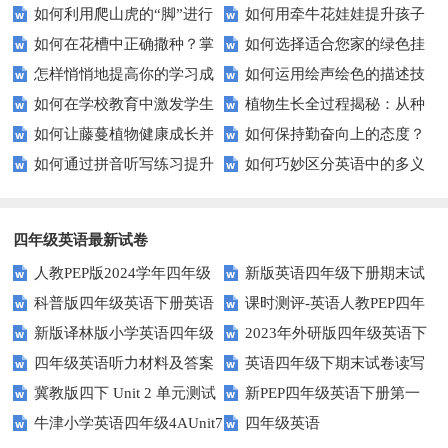
如何利用爬山虎的“脚”进行
如何用牵牛花娃娃提升孩子
家园吗？——轻松DIY昆虫住宅
具来提高课堂互动性？
如何在花槽中正确撒种？掌
如何选择适合您家的绿色挂
城市绿化？——吸盘功能解析
的自然认知？
指南
怎样悄悄地提高你的学习成
如何运用绘声绘色的描述技
握这些技巧让你轻松养花
毯？打造自然舒适的居住空间
如何在学校教育中激发学生
植物生长全过程揭秘：从种
绩？揭秘不为人知的学习秘籍
巧来提高课堂教学效果？
如何让藤蔓植物健康成长并
如何保持勤奋向上的态度？
不屈不挠的精神？
子到成熟需知哪些关键点？
如何通过拼音听写练习提升
如何巧妙区分英语中的多义
快速攀爬？
这些方法让你事半功倍！
你的汉语拼读能力？
词？这些技巧你必须知道！
四年级英语最新试卷
人教PEP版2024学年四年级
新版英语四年级下册期末试
科普版四年级英语下册英语
课时测评-英语人教PEP四年
英语下册期末测试卷
卷
新版译林版小学英语四年级
2023年外研版四年级英语下
Lesson1测试题及答案
级上册 unit3 What would you
四年级英语听力材料及答案
英语四年级下期末试卷读写
下册试卷Unit1-Unit2单元测试题
册期中检测试题
like-PartB练习及答案 (3)
冀教版四下 Unit 2 单元测试
新PEP四年级英语下册第一
部分答案
牛津小学英语四年级4AUnit7
四年级英语
单元测试题