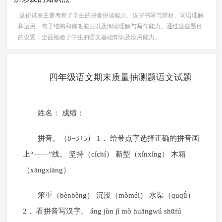
这份试卷主要考察了学生的拼音拼读能力、汉字书写与辨析、词语理解
和运用、句子结构和修改能力以及阅读理解与写作能力。通过这些题目
的设置，全面检验了学生的语文基础知识及应用能力。
四年级语文期末质量抽测题语文试题
姓名： 成绩：
拼音。（8=3+5） 1． 给带点字选择正确的拼音画
上“——”线。 坚持（cíchí） 新型（xínxíng） 木箱
（xāngxiāng）
笨重（bènbèng） 沉没（mòméi） 水渠（quqǘ）
2． 看拼音写汉字。 áng jùn jì mò huāngwú shūfú