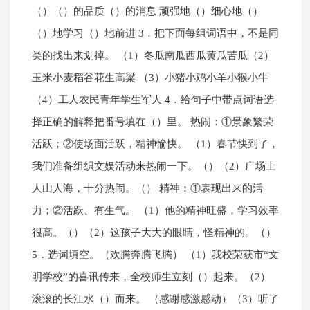
（）（）的品质（）的消息 顽强地（）细心地（）
（）地学习（）地前进 3．把下面每组词语中，不是同
类的找出来划掉。 （1）冬瓜南瓜西瓜黄瓜苦瓜（2）
玉米小麦稻谷花生高粱 （3）小猪小鸡小羊小猴小牛
（4）工人农民青年学生军人 4．给句子中带点词语选
择正确的解释把番号填在（）里。 热闹：①景象繁荣
活跃；②使场面活跃，精神愉快。 （1）春节快到了，
我们准备组织文娱活动来热闹一下。（）（2）广场上
人山人海，十分热闹。（） 精神：①表现出来的活
力；②活跃、有生气。 （1）他的精神旺盛，学习效率
很高。（）（2）这孩子大大的眼睛，怪精神的。（）
5．选词填空。（欢腾奔腾飞腾） （1）我校荣获市“文
明学校”的喜讯传来，全校师生立刻（）起来。（2）
滚滚的长江水（）而来。 （感谢感激感动）（3）听了