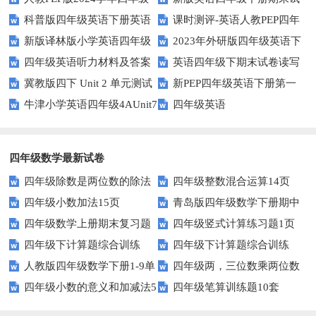
科普版四年级英语下册英语
课时测评-英语人教PEP四年
英语下册期末测试卷
卷
新版译林版小学英语四年级
2023年外研版四年级英语下
Lesson1测试题及答案
级上册 unit3 What would you
四年级英语听力材料及答案
英语四年级下期末试卷读写
下册试卷Unit1-Unit2单元测试题
册期中检测试题
like-PartB练习及答案 (3)
冀教版四下 Unit 2 单元测试
新PEP四年级英语下册第一
部分答案
牛津小学英语四年级4AUnit7
四年级英语
单元测试题
复习题
四年级数学最新试卷
四年级除数是两位数的除法
四年级整数混合运算14页
四年级小数加法15页
青岛版四年级数学下册期中
11页
四年级数学上册期末复习题
四年级竖式计算练习题1页
测试题及答案
四年级下计算题综合训练
四年级下计算题综合训练
及详细答案(5套)
（无答案）
人教版四年级数学下册1-9单
四年级两，三位数乘两位数
（师版）
（学生版）
四年级小数的意义和加减法5
四年级笔算训练题10套
元试题(含期中及3套期末)
22页
页