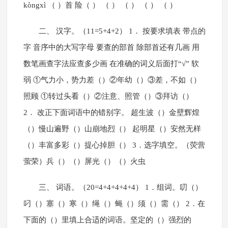
kòngxì （ ）首 险（ ） （ ） （ ） （ ） （ ）
二、 汉字。（11=5+4+2） 1． 按要求填表 带点的
字 音序中的大写字母 要查的部首 除部首还有几画 用
数笔画查字法应查多少画 在准确的词义后面打“√” 软
弱 ①气力小，势力差（）②年幼（）③差，不如（）
照顾 ①转过头看（）②注意、照管（）③拜访（）
2． 改正下面词语中的错别字。 超生波（）金壁辉煌
（）慢山遍野（）山崩地烈（） 起明星（）安然无样
（）丰富多彩（）提心掉胆（） 3．选字填空。（荧营
萤荣）兵（）（）屏光（）（）火虫
三、 词语。（20=4+4+4+4+4） 1．组词。叨（）
叼（）塞（）寒（）绳（）蝇（）须（）需（） 2．在
下面的（）里填上合适的词语。坚定的（）强烈的