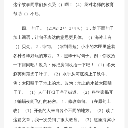
这个故事同学们多么受（）啊！（4）我对老师的教育
帮助（）不尽。
四、 句子。（21=2+2+4+3+4+6） 1．给下面句子
加上词语，让句子表达的意思更具体。（）海滩上有
（）贝壳。 2．缩句。（缩到最短）小小的木匣里盛着
各种各样好玩的东西。 3．照样子写句子。例：你收拾
一下房间吧！改为：你把房间收拾一下吧！ （1）冬天
赵荚树落光了叶子。（2）水手从河底捞上了铁牛。
例：太阳晒干了地上的水。改为：地上的水被太阳晒
干了。 （1）人们打扫干净了街道。（2）科学家揭开
了蝙蝠夜间飞行的秘密。 4．修改病句。（在原句上
改） （1）开会的人来自各个不同的地方。 （2）读了
这篇文章，我一次受到了很大教育。 （3）这座海滨小