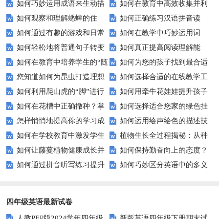
如何巧妙运用成语来生动描
如何在教育中高效收集并利
以提升学习效率？
解练习？
如何观察和理解蟋蟀的住
如何正确练习汉语拼音读
写人物？
用全国人民抗击非典的历史资
如何通过有趣的游戏和日常
如何在教学中巧妙运用词
宅？探索小昆虫的大智慧
音？这些技巧让你事半功倍！
料？
如何轻松地将普通句子转变
如何真正提高阅读理解能
练习有效提升拼写能力？
语？提升学生语言表达力的五大
如何在教育中培养学生的“随
如何为您的孩子找到最合适
为充满趣味的拟人句？
力？试试这5个技巧！
技巧
您知道如何为昆虫打造理想
如何选择合适的在线教学工
遇而安”心态？
的教育路径？——家长必读
如何利用爬山虎的“脚”进行
如何用牵牛花娃娃提升孩子
家园吗？——轻松DIY昆虫住宅
具来提高课堂互动性？
如何在花槽中正确撒种？掌
如何选择适合您家的绿色挂
城市绿化？——吸盘功能解析
的自然认知？
指南
怎样悄悄地提高你的学习成
如何运用绘声绘色的描述技
握这些技巧让你轻松养花
毯？打造自然舒适的居住空间
如何在学校教育中激发学生
植物生长全过程揭秘：从种
绩？揭秘不为人知的学习秘籍
巧来提高课堂教学效果？
如何让藤蔓植物健康成长并
如何保持勤奋向上的态度？
不屈不挠的精神？
子到成熟需知哪些关键点？
如何通过拼音听写练习提升
如何巧妙区分英语中的多义
快速攀爬？
这些方法让你事半功倍！
你的汉语拼读能力？
词？这些技巧你必须知道！
四年级英语最新试卷
人教PEP版2024学年四年级
新版英语四年级下册期末试