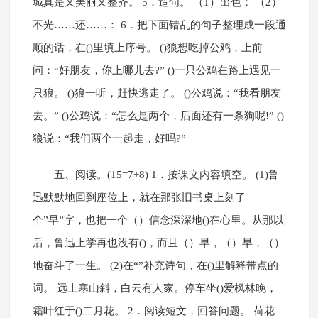
城真是又美丽又整齐。 5．造句。 （1）出色： （2）
不光……还……： 6．把下面错乱的句子整理成一段通
顺的话，在()里填上序号。 ()狼想吃掉公鸡，上前
问：“好朋友，你上哪儿去?” ()一只公鸡在路上遇见一
只狼。 ()狼一听，赶快逃走了。 ()公鸡说：“我看朋友
去。” ()公鸡说：“怎么是两个，后面还有一条狗呢!” ()
狼说：“我们两个一起走，好吗?”
五、阅读。(15=7+8) 1．按课文内容填空。 (1)鲁
迅默默地回到座位上，就在那张旧书桌上刻了
个”早”字，也把一个（）信念深深地()在心里。从那以
后，鲁迅上学再也没有()，而且（）早，（）早，（）
地奋斗了一生。 (2)在“”补充诗句，在()里解释带点的
词。 远上寒山斜，白云有人家。停车坐()爱枫林晚，
霜叶红于()二月花。 2．阅读短文，回答问题。 荷花