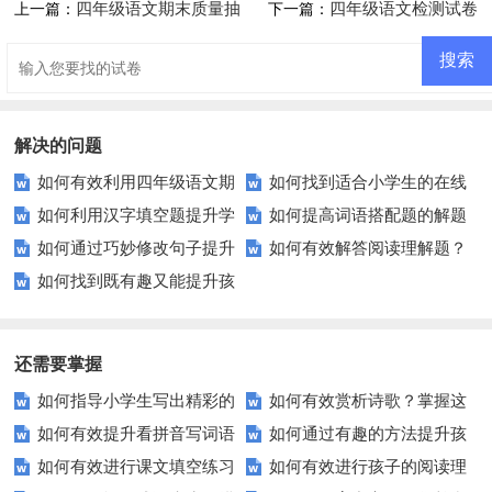
四年级语文期末质量抽
四年级语文检测试卷
上一篇：
下一篇：
测题
解决的问题
如何有效利用四年级语文期
如何找到适合小学生的在线
如何利用汉字填空题提升学
如何提高词语搭配题的解题
末测试题进行复习？
拼音练习题？
如何通过巧妙修改句子提升
如何有效解答阅读理解题？
生的汉字掌握能力？
技巧？
如何找到既有趣又能提升孩
文章吸引力？
掌握这些技巧让你事半功倍！
子写作兴趣的作文题目？
还需要掌握
如何指导小学生写出精彩的
如何有效赏析诗歌？掌握这
如何有效提升看拼音写词语
如何通过有趣的方法提升孩
动物观察习作？
五个技巧让你成为诗歌鉴赏高
如何有效进行课文填空练习
如何有效进行孩子的阅读理
的能力？这些技巧你必须知道！
子的组词能力？
手！