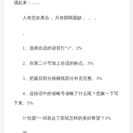
诵起来：……
人有悲欢离合， 月有阴晴圆缺， ， ，
。
1、选择合适的读音打“√”。2%
2、在第二小节加上合适的标点。3%
3、把最后部分画横线部分补充完整。3%
4、这段话中的省略号省略了什么呢？想象一下写
下来。5%
5“但愿”一词表达了苏轼怎样的美好希望？5%