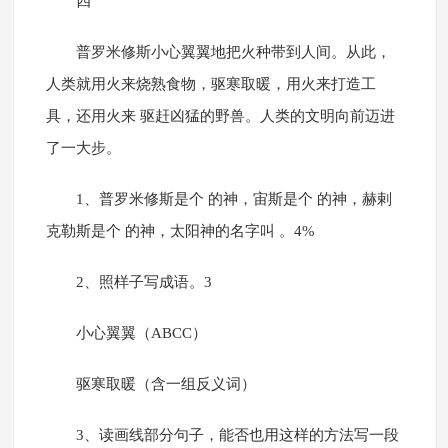
四
普罗米修斯小心翼翼地把火种带到人间。从此，
人类就用火来烧熟食物，驱寒取暖，用火来打造工
具，还用火来 驱赶凶猛的野兽。人类的文明向前迈进
了一大步。
1、普罗米修斯是个 的神，宙斯是个 的神，赫剌
克勒斯是个 的神，太阳神的名字叫 。4%
2、照样子写成语。3
小心翼翼（ABCC）
驱寒取暖（含一组反义词）
3、读画线部分句子，能否也用这样的方法写一段