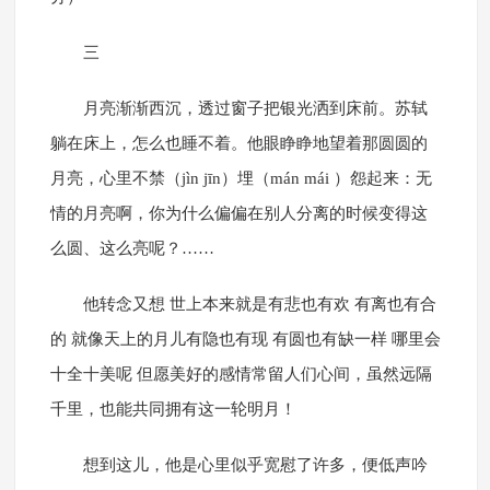
三
月亮渐渐西沉，透过窗子把银光洒到床前。苏轼
躺在床上，怎么也睡不着。他眼睁睁地望着那圆圆的
月亮，心里不禁（jìn jīn）埋（mán mái ）怨起来：无
情的月亮啊，你为什么偏偏在别人分离的时候变得这
么圆、这么亮呢？……
他转念又想 世上本来就是有悲也有欢 有离也有合
的 就像天上的月儿有隐也有现 有圆也有缺一样 哪里会
十全十美呢 但愿美好的感情常留人们心间，虽然远隔
千里，也能共同拥有这一轮明月！
想到这儿，他是心里似乎宽慰了许多，便低声吟