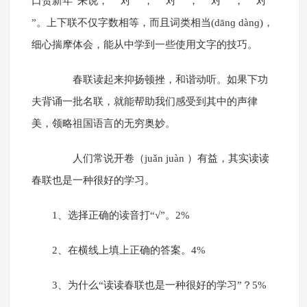
口贺新年”来说，“ ”对“ ”，“ ”对“ ”，“ ”对“ ”，“ ”对“
”。上下联不仅字数相等，而且词类相当(dānɡ dànɡ)，
细心揣摩体会，能从中学到一些使用文字的技巧。
春联读起来抑扬顿挫，和谐动听。如果下功
夫背诵一批名联，就能帮助我们感受到其中的声律
美，领略祖国语言的无穷奥妙。
人们常说开卷（juǎn juàn ）有益，其实读读
春联也是一种很好的学习。
1、选择正确的读音打“√”。2%
2、在横线上填上正确的答案。4%
3、为什么“读读春联也是一种很好的学习”？5%