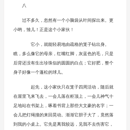
八
过不多久，忽然有一个小脑袋从叶间探出来。更
小哟，雏儿！正是这个小家伙！
它小，就能轻易地由疏格的笼子钻出身。
瞧，多么像它的母亲，红嘴红脚，灰蓝色的毛，只是
后背还没有生出珍珠似的圆圆的白点；它好肥，整个
身子好像一个蓬松的球儿。
起先，这小家伙只在笼子四周活动，随后就
在屋里飞来飞去，一会儿落在柜顶上，一会儿神气十
足地站在书架上，啄着书背上那些大文豪的名字；一
会儿把灯绳撞的来回晃动。渐渐它胆子大了，竟然落
到我的小桌上。它先是离我较远，见我不去伤害它，