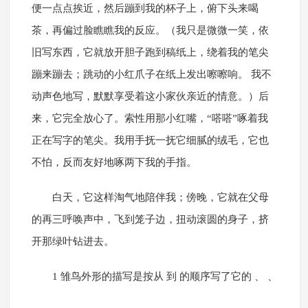
便一点点挨近，然后蹦到我的杯子上，俯下头来喝
茶，再偏过脸瞧瞧我的反应。（我只是微微一笑，依
旧写东西，它就放开胆子跑到稿纸上，绕着我的笔尖
蹦来蹦去；跳动的小红爪子在纸上发出嚓嚓响。 我不
动声色地写，默默享受着这小家伙亲近的情意。）后
来，它完全放心了。索性用那小红嘴，“嗒嗒”啄着我
正在写字的笔尖。我用手抚一抚它细腻的绒毛，它也
不怕，反而友好地啄两下我的手指。
白天，它这样淘气地陪伴我；傍晚，它就在父母
的再三呼唤声中，飞到笼子边，扭动滚圆的身子，挤
开那绿叶钻进去。
1 雏鸟外形的描写是按从 到 的顺序写了它的 、 、