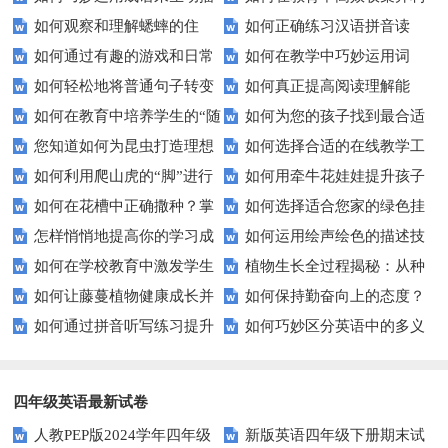
如何观察和理解蟋蟀的住
如何正确练习汉语拼音读
写人物？
用全国人民抗击非典的历史资
如何通过有趣的游戏和日常
如何在教学中巧妙运用词
宅？探索小昆虫的大智慧
音？这些技巧让你事半功倍！
料？
如何轻松地将普通句子转变
如何真正提高阅读理解能
练习有效提升拼写能力？
语？提升学生语言表达力的五大
如何在教育中培养学生的“随
如何为您的孩子找到最合适
为充满趣味的拟人句？
力？试试这5个技巧！
技巧
您知道如何为昆虫打造理想
如何选择合适的在线教学工
遇而安”心态？
的教育路径？——家长必读
如何利用爬山虎的“脚”进行
如何用牵牛花娃娃提升孩子
家园吗？——轻松DIY昆虫住宅
具来提高课堂互动性？
如何在花槽中正确撒种？掌
如何选择适合您家的绿色挂
城市绿化？——吸盘功能解析
的自然认知？
指南
怎样悄悄地提高你的学习成
如何运用绘声绘色的描述技
握这些技巧让你轻松养花
毯？打造自然舒适的居住空间
如何在学校教育中激发学生
植物生长全过程揭秘：从种
绩？揭秘不为人知的学习秘籍
巧来提高课堂教学效果？
如何让藤蔓植物健康成长并
如何保持勤奋向上的态度？
不屈不挠的精神？
子到成熟需知哪些关键点？
如何通过拼音听写练习提升
如何巧妙区分英语中的多义
快速攀爬？
这些方法让你事半功倍！
你的汉语拼读能力？
词？这些技巧你必须知道！
四年级英语最新试卷
人教PEP版2024学年四年级
新版英语四年级下册期末试