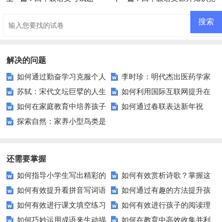
赛
解决的问题
如何通过勤奋学习克服个人
李时珍：明代杰出医药学家
苏轼：宋代文坛巨擘的人生
如何利用国际互联网提升在
短板？
及其著作《本草纲目》的历史价
如何在家庭教育中培养孩子
如何通过春联表达新年祝
智慧与艺术追求？
线学习体验？——探索全球教育
值
探索自然：家养小型鸟类是
的诚实与信任？
福？——探究春联背后的文化魅
资源与跨文化交流机会
否适合夜间活动？
力
还需要掌握
如何指导小学生写出精彩的
如何有效赏析诗歌？掌握这
如何有效提升看拼音写词语
如何通过有趣的方法提升孩
动物观察习作？
五个技巧让你成为诗歌鉴赏高
如何有效进行课文填空练习
如何有效进行孩子的阅读理
的能力？这些技巧你必须知道！
子的组词能力？
手！
如何巧妙运用成语来生动描
如何在教育中高效收集并利
以提升学习效率？
解练习？