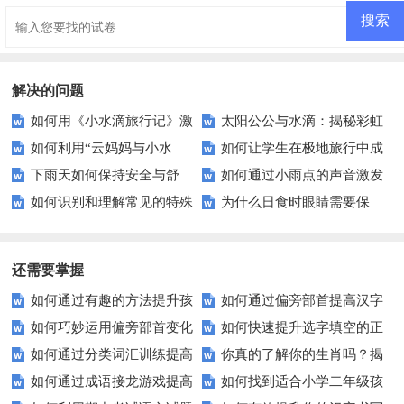
妈妈1
有办法1
解决的问题
如何用《小水滴旅行记》激
太阳公公与水滴：揭秘彩虹
如何利用“云妈妈与小水
如何让学生在极地旅行中成
发孩子的探索兴趣？
形成的科学奥秘
下雨天如何保持安全与舒
如何通过小雨点的声音激发
滴”来教导孩子水循环的重要
为环保小卫士？
如何识别和理解常见的特殊
为什么日食时眼睛需要保
适？——你的雨天出行指南
孩子的自然探索兴趣？
性？
天气现象？
护？——揭秘日食观测的安全知
识
还需要掌握
如何通过有趣的方法提升孩
如何通过偏旁部首提高汉字
如何巧妙运用偏旁部首变化
如何快速提升选字填空的正
子的组词能力？
学习效率？
如何通过分类词汇训练提高
你真的了解你的生肖吗？揭
来提高汉字学习效率？
确率？这里有秘诀！
如何通过成语接龙游戏提高
如何找到适合小学二年级孩
语言学习效果？
秘生肖背后的秘密