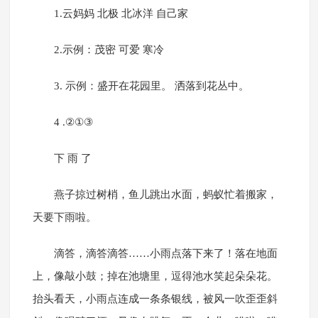
1.云妈妈 北极 北冰洋 自己家
2.示例：茂密 可爱 寒冷
3. 示例：盛开在花园里。 洒落到花丛中。
4 .②①③
下 雨 了
燕子掠过树梢，鱼儿跳出水面，蚂蚁忙着搬家，
天要下雨啦。
滴答，滴答滴答……小雨点落下来了！落在地面
上，像敲小鼓；掉在池塘里，逗得池水笑起朵朵花。
抬头看天，小雨点连成一条条银线，被风一吹歪歪斜