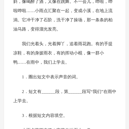
斜，像喝醉了酒，又像在跳舞。不一会儿，哗啦，哗
啦哗啦……小雨点汇聚在一起，变成小溪，在地上流
淌。它冲干净了石阶，洗干净了操场，那一条条的柏
油马路，变得溜光发亮。
我们光着头，光着脚丫，追着雨花跑。有的手提
凉鞋，有的身披雨衣，有的挥动小棍，像一群小
鸭……在雨中，我们上学去。
1．圈出短文中表示声音的词。
2．短文有______段，第______段写“我们”在雨中
上学去。
3．根据短文内容填空。