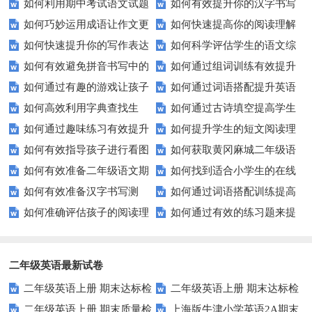
如何利用期中考试语文试题
如何有效提升你的汉字书写
孩子的语言能力？
子的优质语文试卷？
如何巧妙运用成语让作文更
如何快速提高你的阅读理解
提高成绩？
与拼音发音水平？
如何快速提升你的写作表达
如何科学评估学生的语文综
生动？——实例解析与技巧分享
水平？这些小技巧要知道！
如何有效避免拼音书写中的
如何通过组词训练有效提升
能力？这5个技巧让你的文章更
合能力？
如何通过有趣的游戏让孩子
如何通过词语搭配提升英语
常见错误？
学生的词汇量？
加出色！
如何高效利用字典查找生
如何通过古诗填空提高学生
轻松学会反义词？
表达能力？
如何通过趣味练习有效提升
如何提升学生的短文阅读理
词？这些技巧你必须知道！
的诗词理解力？
如何有效指导孩子进行看图
如何获取黄冈麻城二年级语
孩子的连词成句能力？
解能力？这些技巧你一定要知
如何有效准备二年级语文期
如何找到适合小学生的在线
写话？
文试卷？这里有你需要的答案！
道！
如何有效准备汉字书写测
如何通过词语搭配训练提高
末考试？这里有份模拟试题等你
拼音练习题？
如何准确评估孩子的阅读理
如何通过有效的练习题来提
试？这里有你需要知道的一切
你的写作水平？
来挑战！
解能力？家长和教师必看！
升你的写作技能？
二年级英语最新试卷
二年级英语上册 期末达标检
二年级英语上册 期末达标检
二年级英语上册 期末质量检
上海版牛津小学英语2A期末
测卷 (2)（人教版一起点）
测卷 (1)（人教版一起点）