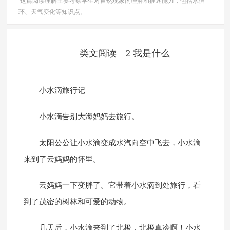
这篇阅读理解主要考察学生对自然现象的理解和描述能力，包括水循
环、天气变化等知识点。
类文阅读—2 我是什么
小水滴旅行记
小水滴告别大海妈妈去旅行。
太阳公公让小水滴变成水汽向空中飞去，小水滴
来到了云妈妈的怀里。
云妈妈一下变胖了。它带着小水滴到处旅行，看
到了茂密的树林和可爱的动物。
几天后，小水滴来到了北极，北极真冷啊！小水