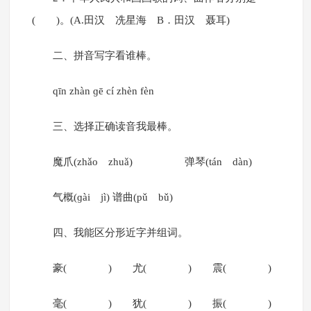
( )。(A.田汉 冼星海 B．田汉 聂耳)
二、拼音写字看谁棒。
qīn zhàn ɡē cí zhèn fèn
三、选择正确读音我最棒。
魔爪(zhǎo zhuǎ) 弹琴(tán dàn)
气概(ɡài jì) 谱曲(pǔ bǔ)
四、我能区分形近字并组词。
豪( ) 尤( ) 震( )
毫( ) 犹( ) 振( )