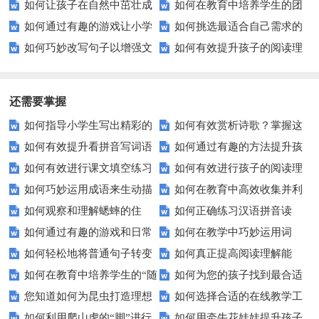
如何让孩子在自然中茁壮成
如何在教育中培养学生的团
技巧全解析
分汉字？
基是谁？
如何通过有趣的游戏让小学
如何挑选最适合自己需求的
长？探索有效的自然教育策略
结一致精神？
如何巧妙改写句子以增强文
如何有效提升孩子的阅读理
生成为反义词高手？
在线学习平台？
章吸引力？
解能力？
还需要掌握
如何指导小学生写出精彩的
如何有效赏析诗歌？掌握这
如何有效提升看拼音写词语
如何通过有趣的方法提升孩
动物观察习作？
五个技巧让你成为诗歌鉴赏高
如何有效进行课文填空练习
如何有效进行孩子的阅读理
的能力？这些技巧你必须知道！
子的组词能力？
手！
如何巧妙运用成语来生动描
如何在教育中高效收集并利
以提升学习效率？
解练习？
如何观察和理解蟋蟀的住
如何正确练习汉语拼音读
写人物？
用全国人民抗击非典的历史资
如何通过有趣的游戏和日常
如何在教学中巧妙运用词
宅？探索小昆虫的大智慧
音？这些技巧让你事半功倍！
料？
如何轻松地将普通句子转变
如何真正提高阅读理解能
练习有效提升拼写能力？
语？提升学生语言表达力的五大
如何在教育中培养学生的“随
如何为您的孩子找到最合适
为充满趣味的拟人句？
力？试试这5个技巧！
技巧
您知道如何为昆虫打造理想
如何选择合适的在线教学工
遇而安”心态？
的教育路径？——家长必读
如何利用爬山虎的“脚”进行
如何用牵牛花娃娃提升孩子
家园吗？——轻松DIY昆虫住宅
具来提高课堂互动性？