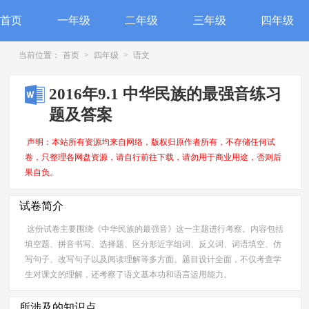
首页
一年级
二年级
三年级
四年级
当前位置：
首页
>
四年级
>
语文
2016年9.1 中华民族的最强音练习
题及答案
声明：本站所有资源均来自网络，版权归原作者所有，不存储任何试
卷，只整理各网盘资源，请自行前往下载，请勿用于商业用途，否则后
果自负。
试卷简介
这份试卷主要围绕《中华民族的最强音》这一主题进行考察。内容包括
填空题、拼音书写、选择题、区分形近字组词、反义词、词语填空、仿
写句子、改写句子以及阅读理解等多方面。题目设计全面，不仅考查学
生对课文的理解，还考察了语文基本功和语言运用能力。
所涉及的知识点