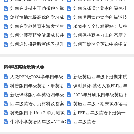
如何在花槽中正确撒种？掌
如何选择适合您家的绿色挂
城市绿化？——吸盘功能解析
的自然认知？
指南
怎样悄悄地提高你的学习成
如何运用绘声绘色的描述技
握这些技巧让你轻松养花
毯？打造自然舒适的居住空间
如何在学校教育中激发学生
植物生长全过程揭秘：从种
绩？揭秘不为人知的学习秘籍
巧来提高课堂教学效果？
如何让藤蔓植物健康成长并
如何保持勤奋向上的态度？
不屈不挠的精神？
子到成熟需知哪些关键点？
如何通过拼音听写练习提升
如何巧妙区分英语中的多义
快速攀爬？
这些方法让你事半功倍！
你的汉语拼读能力？
词？这些技巧你必须知道！
四年级英语最新试卷
人教PEP版2024学年四年级
新版英语四年级下册期末试
科普版四年级英语下册英语
课时测评-英语人教PEP四年
英语下册期末测试卷
卷
新版译林版小学英语四年级
2023年外研版四年级英语下
Lesson1测试题及答案
级上册 unit3 What would you
四年级英语听力材料及答案
英语四年级下期末试卷读写
下册试卷Unit1-Unit2单元测试题
册期中检测试题
like-PartB练习及答案 (3)
冀教版四下 Unit 2 单元测试
新PEP四年级英语下册第一
部分答案
牛津小学英语四年级4AUnit7
四年级英语
单元测试题
复习题