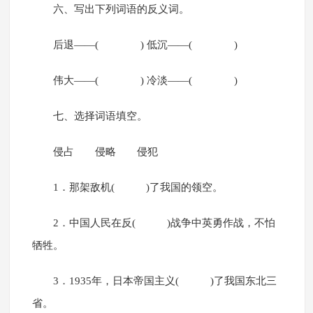
六、写出下列词语的反义词。
后退——( ) 低沉——( )
伟大——( ) 冷淡——( )
七、选择词语填空。
侵占 侵略 侵犯
1．那架敌机( )了我国的领空。
2．中国人民在反( )战争中英勇作战，不怕
牺牲。
3．1935年，日本帝国主义( )了我国东北三
省。