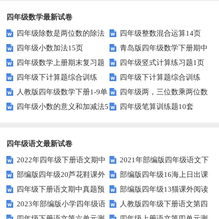
四年级数学最新试卷
四年级除数是两位数的除法
四年级整数混合运算14页
四年级小数加法15页
青岛版四年级数学下册期中
11页
四年级数学上册期末复习题
四年级竖式计算练习题1页
测试题及答案
四年级下计算题综合训练
四年级下计算题综合训练
及详细答案(5套)
（无答案）
人教版四年级数学下册1-9单
四年级两，三位数乘两位数
（师版）
（学生版）
四年级小数的意义和加减法5
四年级笔算训练题10套
元试题(含期中及3套期末)
22页
页
四年级语文最新试卷
2022年四年级下册语文期中
2021年部编版四年级语文下
部编版四年级20芦花鞋课外
部编版四年级16海上日出课
素养评价卷（含答案）
册句子专项练习题及答案
四年级下册语文期中真题预
部编版四年级13猫课外阅读
阅读练习题及答案
外阅读练习题及答案
2023年部编版小学四年级语
人教版四年级下册语文第四
测卷（6)（人教部编版，含答
练习题及答案
四年级下册语文第六单元测
四年级上册语文第四单元测
文下学期第五单元测试卷
单元测试卷及答案