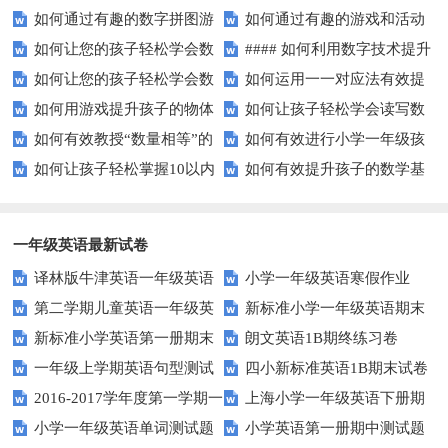
如何通过有趣的数字拼图游
如何通过有趣的游戏和活动
的难题吗？
线游戏？
如何让您的孩子轻松学会数
#### 如何利用数字技术提升
戏提升孩子的数学能力？
提升孩子的数字顺序技能？
如何让您的孩子轻松学会数
如何运用一一对应法有效提
字大小比较？
在线学习效果？
如何用游戏提升孩子的物体
如何让孩子轻松学会读写数
字大小比较？
升学习效率？
如何有效教授“数量相等”的
如何有效进行小学一年级孩
数量比较能力？
字？试试这些有趣的方法！
如何让孩子轻松掌握10以内
如何有效提升孩子的数学基
概念？——提升孩子的数学思维
子的数学练习？
的加减法？试试这些有趣的方
础计算能力？家长必看！
法！
一年级英语最新试卷
译林版牛津英语一年级英语
小学一年级英语寒假作业
第二学期儿童英语一年级英
新标准小学一年级英语期末
1AB测试卷
新标准小学英语第一册期末
朗文英语1B期终练习卷
语期末试卷
质量检测题
一年级上学期英语句型测试
四小新标准英语1B期末试卷
测试题
2016-2017学年度第一学期一
上海小学一年级英语下册期
题
小学一年级英语单词测试题
小学英语第一册期中测试题
起一年级英语期中试卷
中试卷