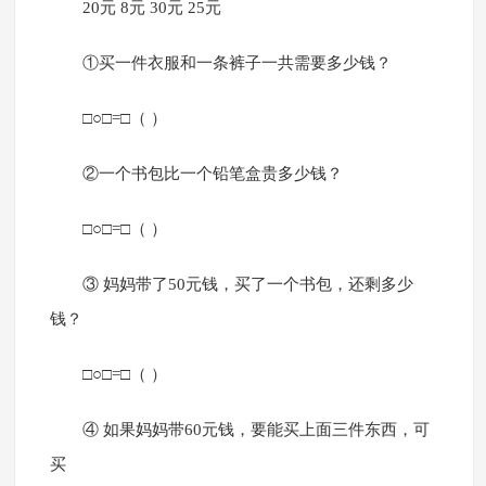
20元 8元 30元 25元
①买一件衣服和一条裤子一共需要多少钱？
□○□=□（ ）
②一个书包比一个铅笔盒贵多少钱？
□○□=□（ ）
③ 妈妈带了50元钱，买了一个书包，还剩多少
钱？
□○□=□（ ）
④ 如果妈妈带60元钱，要能买上面三件东西，可
买