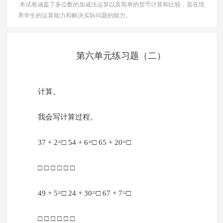
本试卷涵盖了多位数的加减法运算以及简单的货币计算和比较，旨在培
养学生的运算能力和解决实际问题的能力。
第六单元练习题（二）
计算。
我会写计算过程。
37 + 2=□ 54 + 6=□ 65 + 20=□
□ □ □ □ □ □
49 + 5=□ 24 + 30=□ 67 + 7=□
□ □ □ □ □ □