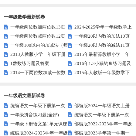
一年级数学最新试卷
一年级两位数加两位数13页
2024-2025学年一年级数学上
一年级两位数减两位数12页
一年级20以内数的加法10页
册期末素养测评卷（考试版A4
一年级100以内的加减法（师
一年级20以内数的减法11页
人教版）
2013人教版小学一年级下册
2015年最新苏教版小学一年
版）
1数数练习题及答案
2016年1.3小猫钓鱼练习题及
第三单元整理与复习（一）练习
级数学下册第一次月考试卷
2014一下两位数加减一位数
2015年人教版一年级数学下
答案
题
和整十数练习题四
册第六单元测试题
一年级语文最新试卷
统编语文一年级下册第一次
部编版2024一年级语文上册
一年级拼音练习题(全部)
统编语文一年级下册第一次
月考测试题7
第一单元检测卷
一年级下册语文第1单元课课
部编版2022-2023学年一年级
月考测试题6
统编版2024-2025学年一年级
部编版2023学年第一学期一
练
语文下册期中复习卷