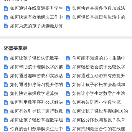
如何通过在线资源提升学生
如何快速掌握多位数加减法
如何快速有效地解决工作中
如何轻松掌握日常生活中的
的数学计算能力？
的秘诀？
如何为您的孩子挑选最划算
的难题？——掌握这些技巧让你
货币计算技巧？
的在线教育课程？——价格比较
事半功倍！
指南
还需要掌握
如何让孩子轻松认识数字
你可能不知道的15：生活中
如何帮助孩子理解数字的前
如何轻松教会孩子比较数字
15？这些方法太实用了！
隐藏的数学秘密？
如何通过趣味游戏和实践活
如何通过互动游戏有效提升
后顺序？
大小？这些建议或许有帮助！
如何通过排序练习提升你的
如何让孩子轻松学会基础加
动让孩子轻松掌握数字顺序？
孩子的数字识别能力？
如何快速掌握数学运算技
如何让小学生对数学产生浓
逻辑思维能力？
减法？家长必看的实用技巧！
如何利用数字序列公式解决
如何有效巩固小学数学概
巧？四则运算实战指南
厚兴趣？趣味数学活动大揭秘！
如何有效引导孩子进行数数
如何让孩子轻松掌握6到10的
复杂数学问题？
念？
如何让孩子轻松掌握数字组
如何区分序数与基数？教育
练习？家长必看的五大技巧
数字读写？
你真的会用数学解决生活中
如何找到最适合你的在线连
成的奥秘？
中这些知识点要知道！