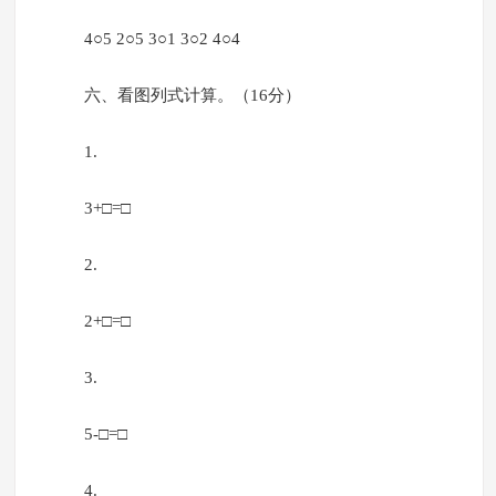
4○5 2○5 3○1 3○2 4○4
六、看图列式计算。（16分）
1.
3+□=□
2.
2+□=□
3.
5-□=□
4.