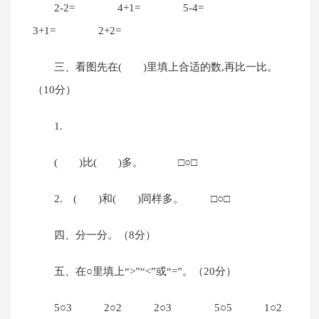
2-2= 4+1= 5-4=
3+1= 2+2=
三、看图先在( )里填上合适的数,再比一比。
（10分）
1.
( )比( )多。 □○□
2. ( )和( )同样多。 □○□
四、分一分。（8分）
五、在○里填上“>”“<”或“=”。（20分）
5○3 2○2 2○3 5○5 1○2