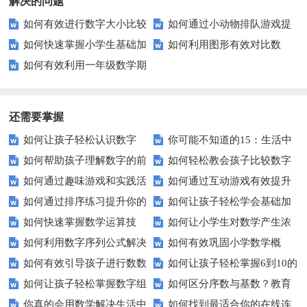
解决的问题
如何有效进行数字大小比较
如何通过小动物排队游戏提
如何快速掌握小学生基础加
如何利用图形有效对比数
练习？这里有你需要的所有资源
升孩子的逻辑思维能力？
如何有效利用一年级数学期
减法运算技巧？
据？这些技巧让你一目了然！
中测试卷提升孩子的数学能力？
还需要掌握
如何让孩子轻松认识数字
你可能不知道的15：生活中
如何帮助孩子理解数字的前
如何轻松教会孩子比较数字
15？这些方法太实用了！
隐藏的数学秘密？
如何通过趣味游戏和实践活
如何通过互动游戏有效提升
后顺序？
大小？这些建议或许有帮助！
如何通过排序练习提升你的
如何让孩子轻松学会基础加
动让孩子轻松掌握数字顺序？
孩子的数字识别能力？
如何快速掌握数学运算技
如何让小学生对数学产生浓
逻辑思维能力？
减法？家长必看的实用技巧！
如何利用数字序列公式解决
如何有效巩固小学数学概
巧？四则运算实战指南
厚兴趣？趣味数学活动大揭秘！
如何有效引导孩子进行数数
如何让孩子轻松掌握6到10的
复杂数学问题？
念？
如何让孩子轻松掌握数字组
如何区分序数与基数？教育
练习？家长必看的五大技巧
数字读写？
你真的会用数学解决生活中
如何找到最适合你的在线连
成的奥秘？
中这些知识点要知道！