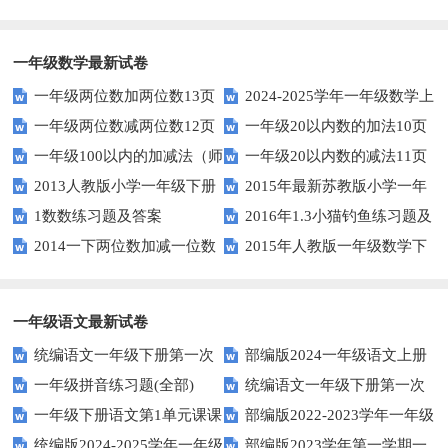
一年级数学最新试卷
一年级两位数加两位数13页
2024-2025学年一年级数学上
一年级两位数减两位数12页
一年级20以内数的加法10页
册期末素养测评卷（考试版A4
一年级100以内的加减法（师
一年级20以内数的减法11页
人教版）
2013人教版小学一年级下册
2015年最新苏教版小学一年
版）
1数数练习题及答案
2016年1.3小猫钓鱼练习题及
第三单元整理与复习（一）练习
级数学下册第一次月考试卷
2014一下两位数加减一位数
2015年人教版一年级数学下
答案
题
和整十数练习题四
册第六单元测试题
一年级语文最新试卷
统编语文一年级下册第一次
部编版2024一年级语文上册
一年级拼音练习题(全部)
统编语文一年级下册第一次
月考测试题7
第一单元检测卷
一年级下册语文第1单元课课
部编版2022-2023学年一年级
月考测试题6
统编版2024-2025学年一年级
部编版2023学年第一学期一
练
语文下册期中复习卷