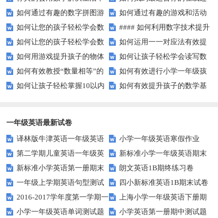
如何通过有趣的数字拼图游
如何通过有趣的游戏和活动
的难题吗？
线游戏？
如何让您的孩子轻松学会数
#### 如何利用数字技术提升
戏提升孩子的数学能力？
提升孩子的数字顺序技能？
如何让您的孩子轻松学会数
如何运用一一对应法有效提
字大小比较？
在线学习效果？
如何用游戏提升孩子的物体
如何让孩子轻松学会读写数
字大小比较？
升学习效率？
如何有效教授“数量相等”的
如何有效进行小学一年级孩
数量比较能力？
字？试试这些有趣的方法！
如何让孩子轻松掌握10以内
如何有效提升孩子的数学基
概念？——提升孩子的数学思维
子的数学练习？
的加减法？试试这些有趣的方
础计算能力？家长必看！
法！
一年级英语最新试卷
译林版牛津英语一年级英语
小学一年级英语寒假作业
第二学期儿童英语一年级英
新标准小学一年级英语期末
1AB测试卷
新标准小学英语第一册期末
朗文英语1B期终练习卷
语期末试卷
质量检测题
一年级上学期英语句型测试
四小新标准英语1B期末试卷
测试题
2016-2017学年度第一学期一
上海小学一年级英语下册期
题
小学一年级英语单词测试题
小学英语第一册期中测试题
起一年级英语期中试卷
中试卷