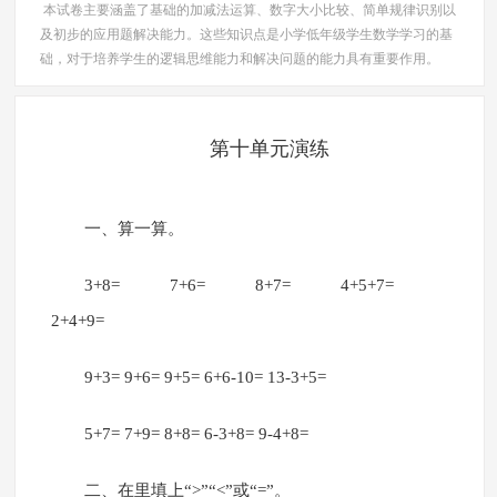
本试卷主要涵盖了基础的加减法运算、数字大小比较、简单规律识别以
及初步的应用题解决能力。这些知识点是小学低年级学生数学学习的基
础，对于培养学生的逻辑思维能力和解决问题的能力具有重要作用。
第十单元演练
一、算一算。
3+8= 7+6= 8+7= 4+5+7=
2+4+9=
9+3= 9+6= 9+5= 6+6-10= 13-3+5=
5+7= 7+9= 8+8= 6-3+8= 9-4+8=
二、在里填上“>”“<”或“=”。