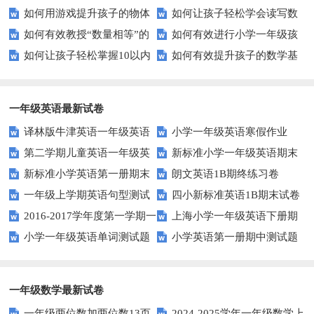
如何用游戏提升孩子的物体
如何让孩子轻松学会读写数
字大小比较？
升学习效率？
如何有效教授“数量相等”的
如何有效进行小学一年级孩
数量比较能力？
字？试试这些有趣的方法！
如何让孩子轻松掌握10以内
如何有效提升孩子的数学基
概念？——提升孩子的数学思维
子的数学练习？
的加减法？试试这些有趣的方
础计算能力？家长必看！
法！
一年级英语最新试卷
译林版牛津英语一年级英语
小学一年级英语寒假作业
第二学期儿童英语一年级英
新标准小学一年级英语期末
1AB测试卷
新标准小学英语第一册期末
朗文英语1B期终练习卷
语期末试卷
质量检测题
一年级上学期英语句型测试
四小新标准英语1B期末试卷
测试题
2016-2017学年度第一学期一
上海小学一年级英语下册期
题
小学一年级英语单词测试题
小学英语第一册期中测试题
起一年级英语期中试卷
中试卷
一年级数学最新试卷
一年级两位数加两位数13页
2024-2025学年一年级数学上