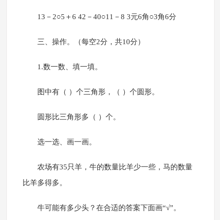
13－2○5＋6 42－40○11－8 3元6角○3角6分
三、操作。（每空2分，共10分）
1.数一数、填一填。
图中有（ ）个三角形，（ ）个圆形。
圆形比三角形多（ ）个。
选一选、画一画。
农场有35只羊，牛的数量比羊少一些，马的数量
比羊多得多。
牛可能有多少头？在合适的答案下面画“√”。