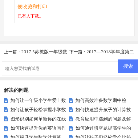
便收藏和打印
已有
人下载。
2017.5苏教版一年级数
2017—2018学年度第二
上一篇：
下一篇：
学下册练习题
学期青岛版小学数学一年级下册
期中试题
解决的问题
如何让一年级小学生爱上数
如何高效准备数学期中检
如何让孩子轻松掌握小学数
如何快速提升孩子的计算技
学？家长和老师必看的妙招！
测？这些备考策略助你一臂之
图形识别如何革新你的在线
教育应用中遇到的问题及解
学的基本概念？
能？这里有5个实用建议！
力！
如何快速提升你的英语写作
如何通过填空题提高学生的
课堂？
决策略？
如何提升学生数学计算能
如何让孩子们轻松学会比较
技能？
参与度？