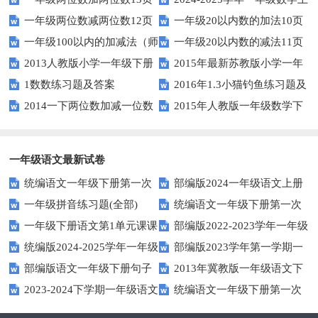
一年级两位数减两位数12页
一年级20以内数的加法10页
册期末素养测评卷（考试版A4
一年级100以内的加减法（师
一年级20以内数的减法11页
人教版）
2013人教版小学一年级下册
2015年最新苏教版小学一年
版）
1数数练习题及答案
2016年1.3小猫钓鱼练习题及
第三单元整理与复习（一）练习
级数学下册第一次月考试卷
2014一下两位数加减一位数
2015年人教版一年级数学下
答案
题
和整十数练习题四
册第六单元测试题
一年级语文最新试卷
统编语文一年级下册第一次
部编版2024一年级语文上册
一年级拼音练习题(全部)
统编语文一年级下册第一次
月考测试题7
第一单元检测卷
一年级下册语文第1单元课课
部编版2022-2023学年一年级
月考测试题6
统编版2024-2025学年一年级
部编版2023学年第一学期一
练
语文下册期中复习卷
部编版语文一年级下册句子
2013年冀教版一年级语文下
语文上册期末巩固测试卷
年级语文期中综合试卷
2023-2024下学期一年级语文
统编语文一年级下册第一次
专项训练
期末测试卷及答案
下册期末测试卷
月考测试题4（无答案）