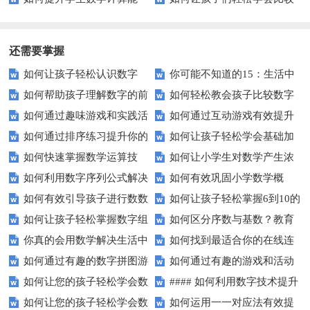
力？这5个长尾关键词助你一臂
大小？
之力
还需要掌握
如何让孩子轻松认识数字
你可能不知道的15：生活中
如何帮助孩子理解数字的前
如何轻松教会孩子比较数字
15？这些方法太实用了！
隐藏的数学秘密？
如何通过趣味游戏和实践活
如何通过互动游戏有效提升
后顺序？
大小？这些建议或许有帮助！
如何通过排序练习提升你的
如何让孩子轻松学会基础加
动让孩子轻松掌握数字顺序？
孩子的数字识别能力？
如何快速掌握数学运算技
如何让小学生对数学产生浓
逻辑思维能力？
减法？家长必看的实用技巧！
如何利用数字序列公式解决
如何有效巩固小学数学概
巧？四则运算实战指南
厚兴趣？趣味数学活动大揭秘！
如何有效引导孩子进行数数
如何让孩子轻松掌握6到10的
复杂数学问题？
念？
如何让孩子轻松掌握数字组
如何区分序数与基数？教育
练习？家长必看的五大技巧
数字读写？
你真的会用数学解决生活中
如何找到最适合你的在线连
成的奥秘？
中这些知识点要知道！
如何通过有趣的数字拼图游
如何通过有趣的游戏和活动
的难题吗？
线游戏？
如何让您的孩子轻松学会数
#### 如何利用数字技术提升
戏提升孩子的数学能力？
提升孩子的数字顺序技能？
如何让您的孩子轻松学会数
如何运用一一对应法有效提
字大小比较？
在线学习效果？