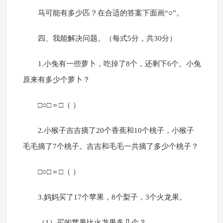
马可能有多少匹？在合适的答案下面画“○”。
四、我能解决问题。（每式5分，共30分）
1.小兔有一些萝卜，吃掉了8个，还剩下6个。小兔
原来有多少个萝卜？
□○□＝□（ ）
2.小猴子吉吉摘了20个香蕉和10个桃子，小猴子
毛毛摘了7个桃子。吉吉和毛毛一共摘了多少个桃子？
□○□＝□（ ）
3.妈妈买了17个苹果，8个梨子，3个火龙果。
（1）买的苹果比火龙果多几个？