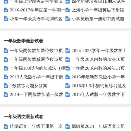
一年级上学期英语句型测试
四小新标准英语1B期末试卷
测试题
2016-2017学年度第一学期一
上海小学一年级英语下册期
题
小学一年级英语单词测试题
小学英语第一册期中测试题
起一年级英语期中试卷
中试卷
一年级数学最新试卷
一年级两位数加两位数13页
2024-2025学年一年级数学上
一年级两位数减两位数12页
一年级20以内数的加法10页
册期末素养测评卷（考试版A4
一年级100以内的加减法（师
一年级20以内数的减法11页
人教版）
2013人教版小学一年级下册
2015年最新苏教版小学一年
版）
1数数练习题及答案
2016年1.3小猫钓鱼练习题及
第三单元整理与复习（一）练习
级数学下册第一次月考试卷
2014一下两位数加减一位数
2015年人教版一年级数学下
答案
题
和整十数练习题四
册第六单元测试题
一年级语文最新试卷
统编语文一年级下册第一次
部编版2024一年级语文上册