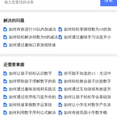
法
解决的问题
如何有效进行10以内加减法
如何轻松掌握得数为10的加
如何轻松解决得数为9的减法
如何通过趣味学习法提升小
练习？这些方法让孩子的数学启
法题？这些例子帮你搞定！
如何通过趣味口算游戏快速
题目？家长和孩子都适用的技巧
学生的数学基础？
蒙更轻松
提高孩子的加减法计算能力？
还需要掌握
如何让孩子轻松认识数字
你可能不知道的15：生活中
如何帮助孩子理解数字的前
如何轻松教会孩子比较数字
15？这些方法太实用了！
隐藏的数学秘密？
如何通过趣味游戏和实践活
如何通过互动游戏有效提升
后顺序？
大小？这些建议或许有帮助！
如何通过排序练习提升你的
如何让孩子轻松学会基础加
动让孩子轻松掌握数字顺序？
孩子的数字识别能力？
如何快速掌握数学运算技
如何让小学生对数学产生浓
逻辑思维能力？
减法？家长必看的实用技巧！
如何利用数字序列公式解决
如何有效巩固小学数学概
巧？四则运算实战指南
厚兴趣？趣味数学活动大揭秘！