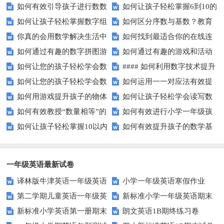
如何有效引导孩子进行数数
如何让孩子轻松掌握6到10的
复杂数学问题？
念？
如何让孩子轻松掌握数字组
如何区分序数与基数？教育
练习？家长必看的五大技巧
数字读写？
你真的会用数学解决生活中
如何找到最适合你的在线连
成的奥秘？
中这些知识点要知道！
如何通过有趣的数字拼图游
如何通过有趣的游戏和活动
的难题吗？
线游戏？
如何让您的孩子轻松学会数
#### 如何利用数字技术提升
戏提升孩子的数学能力？
提升孩子的数字顺序技能？
如何让您的孩子轻松学会数
如何运用一一对应法有效提
字大小比较？
在线学习效果？
如何用游戏提升孩子的物体
如何让孩子轻松学会读写数
字大小比较？
升学习效率？
如何有效教授“数量相等”的
如何有效进行小学一年级孩
数量比较能力？
字？试试这些有趣的方法！
如何让孩子轻松掌握10以内
如何有效提升孩子的数学基
概念？——提升孩子的数学思维
子的数学练习？
的加减法？试试这些有趣的方
础计算能力？家长必看！
法！
一年级英语最新试卷
译林版牛津英语一年级英语
小学一年级英语寒假作业
第二学期儿童英语一年级英
新标准小学一年级英语期末
1AB测试卷
新标准小学英语第一册期末
朗文英语1B期终练习卷
语期末试卷
质量检测题