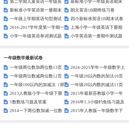
第二学期儿童英语一年级英
新标准小学一年级英语期末
1AB测试卷
新标准小学英语第一册期末
朗文英语1B期终练习卷
语期末试卷
质量检测题
一年级上学期英语句型测试
四小新标准英语1B期末试卷
测试题
2016-2017学年度第一学期一
上海小学一年级英语下册期
题
小学一年级英语单词测试题
小学英语第一册期中测试题
起一年级英语期中试卷
中试卷
一年级数学最新试卷
一年级两位数加两位数13页
2024-2025学年一年级数学上
一年级两位数减两位数12页
一年级20以内数的加法10页
册期末素养测评卷（考试版A4
一年级100以内的加减法（师
一年级20以内数的减法11页
人教版）
2013人教版小学一年级下册
2015年最新苏教版小学一年
版）
1数数练习题及答案
2016年1.3小猫钓鱼练习题及
第三单元整理与复习（一）练习
级数学下册第一次月考试卷
2014一下两位数加减一位数
2015年人教版一年级数学下
答案
题
和整十数练习题四
册第六单元测试题