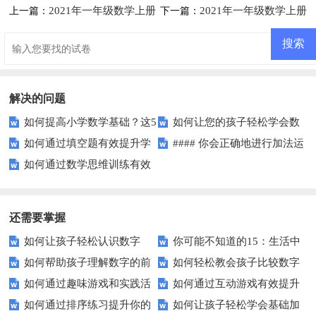
2021年一年级数学上册
2021年一年级数学上册
上一篇：
下一篇：
第九单元测试题及答案【冀教
第九单元测试题及答案一【苏教
版】
版】
解决的问题
如何提高小学数学基础？这5
如何让您的孩子轻松学会数
如何通过填空题有效提升学
#### 你会正确地进行加法运
个技巧让你轻松掌握数学！
字大小比较？
如何通过数学思维训练有效
生的解题能力？
算吗？
提升孩子的逻辑推理能力？
还需要掌握
如何让孩子轻松认识数字
你可能不知道的15：生活中
如何帮助孩子理解数字的前
如何轻松教会孩子比较数字
15？这些方法太实用了！
隐藏的数学秘密？
如何通过趣味游戏和实践活
如何通过互动游戏有效提升
后顺序？
大小？这些建议或许有帮助！
如何通过排序练习提升你的
如何让孩子轻松学会基础加
动让孩子轻松掌握数字顺序？
孩子的数字识别能力？