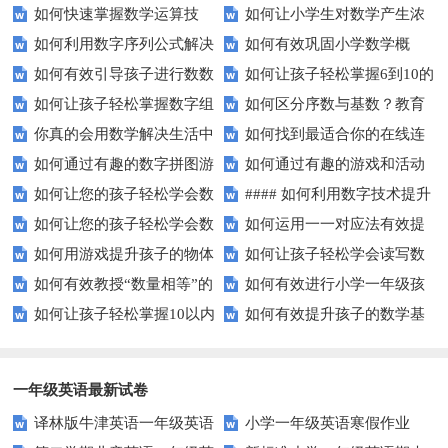
如何快速掌握数学运算技
如何让小学生对数学产生浓
逻辑思维能力？
减法？家长必看的实用技巧！
如何利用数字序列公式解决
如何有效巩固小学数学概
巧？四则运算实战指南
厚兴趣？趣味数学活动大揭秘！
如何有效引导孩子进行数数
如何让孩子轻松掌握6到10的
复杂数学问题？
念？
如何让孩子轻松掌握数字组
如何区分序数与基数？教育
练习？家长必看的五大技巧
数字读写？
你真的会用数学解决生活中
如何找到最适合你的在线连
成的奥秘？
中这些知识点要知道！
如何通过有趣的数字拼图游
如何通过有趣的游戏和活动
的难题吗？
线游戏？
如何让您的孩子轻松学会数
#### 如何利用数字技术提升
戏提升孩子的数学能力？
提升孩子的数字顺序技能？
如何让您的孩子轻松学会数
如何运用一一对应法有效提
字大小比较？
在线学习效果？
如何用游戏提升孩子的物体
如何让孩子轻松学会读写数
字大小比较？
升学习效率？
如何有效教授“数量相等”的
如何有效进行小学一年级孩
数量比较能力？
字？试试这些有趣的方法！
如何让孩子轻松掌握10以内
如何有效提升孩子的数学基
概念？——提升孩子的数学思维
子的数学练习？
的加减法？试试这些有趣的方
础计算能力？家长必看！
法！
一年级英语最新试卷
译林版牛津英语一年级英语
小学一年级英语寒假作业