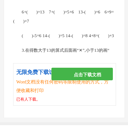
6+( )=13 7+( )=5+6 13-( )=6 6+9=
( )+7
( )-5=6 14-( )=5 14-( )=8 4+8=( )+3
3.在得数大于13的算式后面画“✕”,小于13的画“
无限免费下载试卷
点击下载文档
Word文档没有任何密码等限制使用的方式，方
便收藏和打印
已有
人下载。