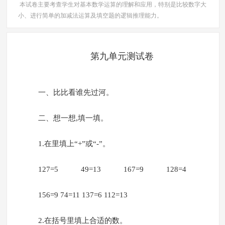
本试卷主要考查学生对基本数学运算的理解和应用，特别是比较数字大
小、进行简单的加减法运算及填空题的逻辑推理能力。
第九单元测试卷
一、比比看谁先过河。
二、想一想,填一填。
1.在里填上“+”或“-”。
127=5 49=13 167=9 128=4
156=9 74=11 137=6 112=13
2.在括号里填上合适的数。