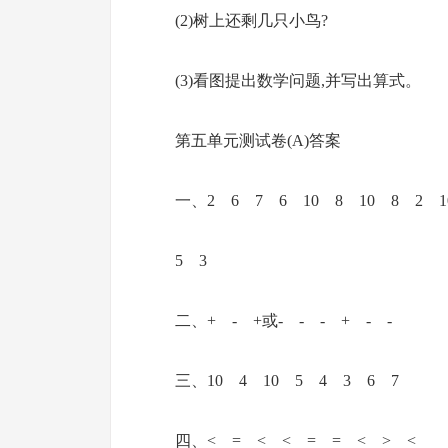
(2)树上还剩几只小鸟?
(3)看图提出数学问题,并写出算式。
第五单元测试卷(A)答案
一、2 6 7 6 10 8 10 8 2 1
5 3
二、+ - +或- - - + - -
三、10 4 10 5 4 3 6 7
四、< = < < = = < > <