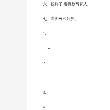
六、照样子,看得数写算式。
七、看图列式计算。
1.
=
2.
=
3.
=