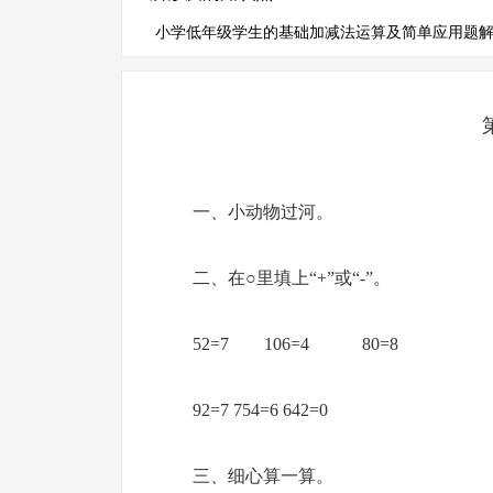
小学低年级学生的基础加减法运算及简单应用题
一、小动物过河。
二、在○里填上“+”或“-”。
52=7 106=4 80=8
92=7 754=6 642=0
三、细心算一算。