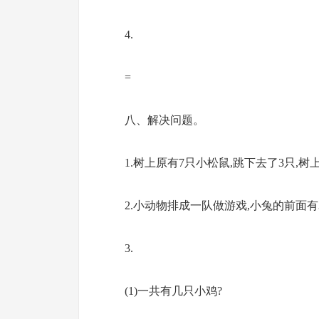
4.
=
八、解决问题。
1.树上原有7只小松鼠,跳下去了3只,树
2.小动物排成一队做游戏,小兔的前面
3.
(1)一共有几只小鸡?