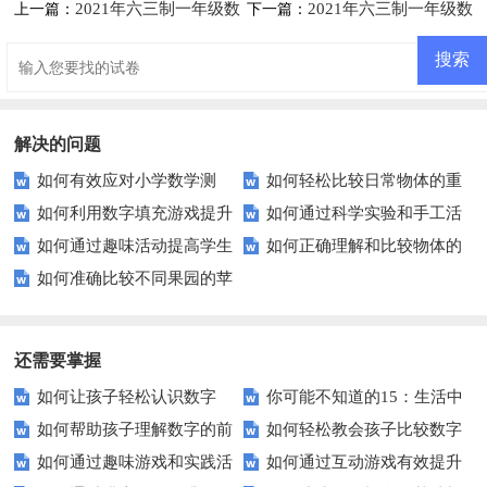
2021年六三制一年级数
2021年六三制一年级数
上一篇：
下一篇：
学上册第二单元测试题及答案一
学上册第二单元测试题及答案二
【青岛版】
【青岛版】
解决的问题
如何有效应对小学数学测
如何轻松比较日常物体的重
如何利用数字填充游戏提升
如何通过科学实验和手工活
试？这些备考技巧助你一臂之力
量？
如何通过趣味活动提高学生
如何正确理解和比较物体的
孩子的数学兴趣？
动有效提升孩子的动手能力？
如何准确比较不同果园的苹
的分类与排序能力？
高度与长度？
果数量？实用技巧全解析
还需要掌握
如何让孩子轻松认识数字
你可能不知道的15：生活中
如何帮助孩子理解数字的前
如何轻松教会孩子比较数字
15？这些方法太实用了！
隐藏的数学秘密？
如何通过趣味游戏和实践活
如何通过互动游戏有效提升
后顺序？
大小？这些建议或许有帮助！