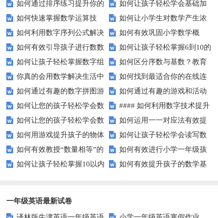
如何通过排序练习提升你的
如何让孩子轻松学会基础加
动让孩子轻松掌握数字顺序？
孩子的数字识别能力？
如何快速掌握数学运算技
如何让小学生对数学产生浓
逻辑思维能力？
减法？家长必看的实用技巧！
如何利用数字序列公式解决
如何有效巩固小学数学概
巧？四则运算实战指南
厚兴趣？趣味数学活动大揭秘！
如何有效引导孩子进行数数
如何让孩子轻松掌握6到10的
复杂数学问题？
念？
如何让孩子轻松掌握数字组
如何区分序数与基数？教育
练习？家长必看的五大技巧
数字读写？
你真的会用数学解决生活中
如何找到最适合你的在线连
成的奥秘？
中这些知识点要知道！
如何通过有趣的数字拼图游
如何通过有趣的游戏和活动
的难题吗？
线游戏？
如何让您的孩子轻松学会数
#### 如何利用数字技术提升
戏提升孩子的数学能力？
提升孩子的数字顺序技能？
如何让您的孩子轻松学会数
如何运用一一对应法有效提
字大小比较？
在线学习效果？
如何用游戏提升孩子的物体
如何让孩子轻松学会读写数
字大小比较？
升学习效率？
如何有效教授“数量相等”的
如何有效进行小学一年级孩
数量比较能力？
字？试试这些有趣的方法！
如何让孩子轻松掌握10以内
如何有效提升孩子的数学基
概念？——提升孩子的数学思维
子的数学练习？
的加减法？试试这些有趣的方
础计算能力？家长必看！
法！
一年级英语最新试卷
译林版牛津英语一年级英语
小学一年级英语寒假作业