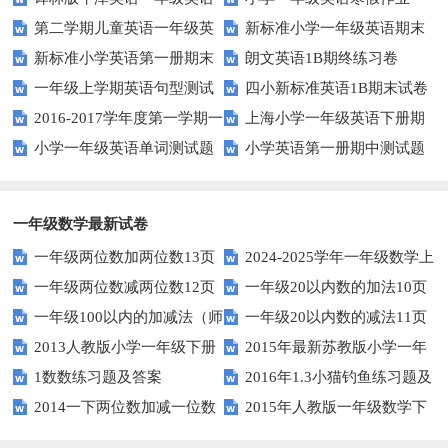
第二学期儿童英语一年级英
新标准小学一年级英语期末
1AB测试卷
新标准小学英语第一册期末
朗文英语1B期终练习卷
语期末试卷
质量检测题
一年级上学期英语句型测试
四小新标准英语1B期末试卷
测试题
2016-2017学年度第一学期一
上海小学一年级英语下册期
题
小学一年级英语单词测试题
小学英语第一册期中测试题
起一年级英语期中试卷
中试卷
一年级数学最新试卷
一年级两位数加两位数13页
2024-2025学年一年级数学上
一年级两位数减两位数12页
一年级20以内数的加法10页
册期末素养测评卷（考试版A4
一年级100以内的加减法（师
一年级20以内数的减法11页
人教版）
2013人教版小学一年级下册
2015年最新苏教版小学一年
版）
1数数练习题及答案
2016年1.3小猫钓鱼练习题及
第三单元整理与复习（一）练习
级数学下册第一次月考试卷
2014一下两位数加减一位数
2015年人教版一年级数学下
答案
题
和整十数练习题四
册第六单元测试题