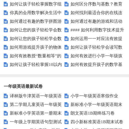
如何让孩子轻松掌握数字组
如何区分序数与基数？教育
练习？家长必看的五大技巧
数字读写？
你真的会用数学解决生活中
如何找到最适合你的在线连
成的奥秘？
中这些知识点要知道！
如何通过有趣的数字拼图游
如何通过有趣的游戏和活动
的难题吗？
线游戏？
如何让您的孩子轻松学会数
#### 如何利用数字技术提升
戏提升孩子的数学能力？
提升孩子的数字顺序技能？
如何让您的孩子轻松学会数
如何运用一一对应法有效提
字大小比较？
在线学习效果？
如何用游戏提升孩子的物体
如何让孩子轻松学会读写数
字大小比较？
升学习效率？
如何有效教授“数量相等”的
如何有效进行小学一年级孩
数量比较能力？
字？试试这些有趣的方法！
如何让孩子轻松掌握10以内
如何有效提升孩子的数学基
概念？——提升孩子的数学思维
子的数学练习？
的加减法？试试这些有趣的方
础计算能力？家长必看！
法！
一年级英语最新试卷
译林版牛津英语一年级英语
小学一年级英语寒假作业
第二学期儿童英语一年级英
新标准小学一年级英语期末
1AB测试卷
新标准小学英语第一册期末
朗文英语1B期终练习卷
语期末试卷
质量检测题
一年级上学期英语句型测试
四小新标准英语1B期末试卷
测试题