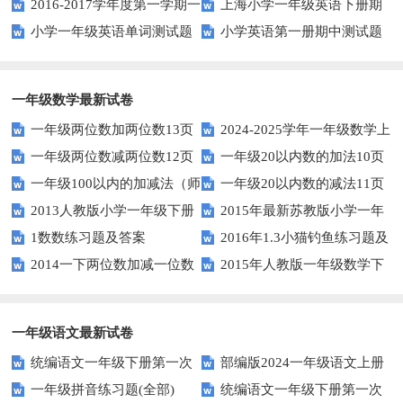
2016-2017学年度第一学期一
上海小学一年级英语下册期
题
小学一年级英语单词测试题
小学英语第一册期中测试题
起一年级英语期中试卷
中试卷
一年级数学最新试卷
一年级两位数加两位数13页
2024-2025学年一年级数学上
一年级两位数减两位数12页
一年级20以内数的加法10页
册期末素养测评卷（考试版A4
一年级100以内的加减法（师
一年级20以内数的减法11页
人教版）
2013人教版小学一年级下册
2015年最新苏教版小学一年
版）
1数数练习题及答案
2016年1.3小猫钓鱼练习题及
第三单元整理与复习（一）练习
级数学下册第一次月考试卷
2014一下两位数加减一位数
2015年人教版一年级数学下
答案
题
和整十数练习题四
册第六单元测试题
一年级语文最新试卷
统编语文一年级下册第一次
部编版2024一年级语文上册
一年级拼音练习题(全部)
统编语文一年级下册第一次
月考测试题7
第一单元检测卷