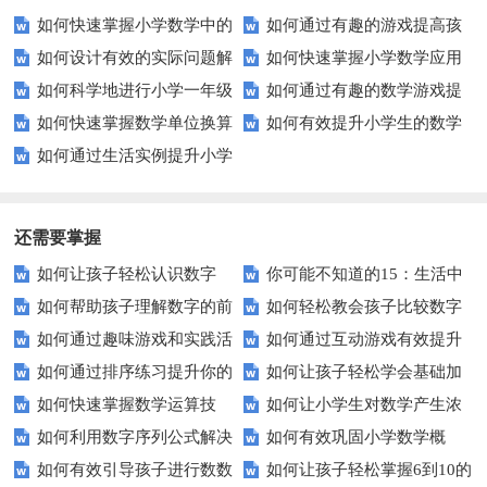
如何快速掌握小学数学中的
如何通过有趣的游戏提高孩
如何设计有效的实际问题解
如何快速掌握小学数学应用
单位换算？
子的人民币加减法技能？
如何科学地进行小学一年级
如何通过有趣的数学游戏提
决能力测试？
题的解题技巧？
如何快速掌握数学单位换算
如何有效提升小学生的数学
孩子的数学评估？家长和教师必
升二年级孩子的加减法技能？
如何通过生活实例提升小学
技巧？
计算速度和准确率？
看！
数学课堂的趣味性和实用性？
还需要掌握
如何让孩子轻松认识数字
你可能不知道的15：生活中
如何帮助孩子理解数字的前
如何轻松教会孩子比较数字
15？这些方法太实用了！
隐藏的数学秘密？
如何通过趣味游戏和实践活
如何通过互动游戏有效提升
后顺序？
大小？这些建议或许有帮助！
如何通过排序练习提升你的
如何让孩子轻松学会基础加
动让孩子轻松掌握数字顺序？
孩子的数字识别能力？
如何快速掌握数学运算技
如何让小学生对数学产生浓
逻辑思维能力？
减法？家长必看的实用技巧！
如何利用数字序列公式解决
如何有效巩固小学数学概
巧？四则运算实战指南
厚兴趣？趣味数学活动大揭秘！
如何有效引导孩子进行数数
如何让孩子轻松掌握6到10的
复杂数学问题？
念？