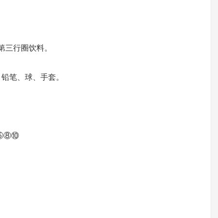
,第三行圈饮料。
、铅笔、球、手套。
⑤⑧⑩