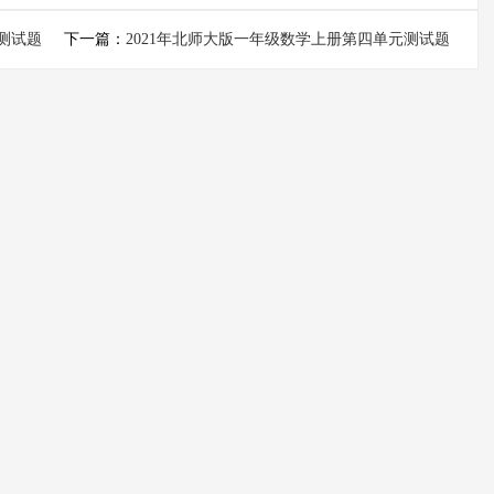
测试题
下一篇：
2021年北师大版一年级数学上册第四单元测试题
及答案二