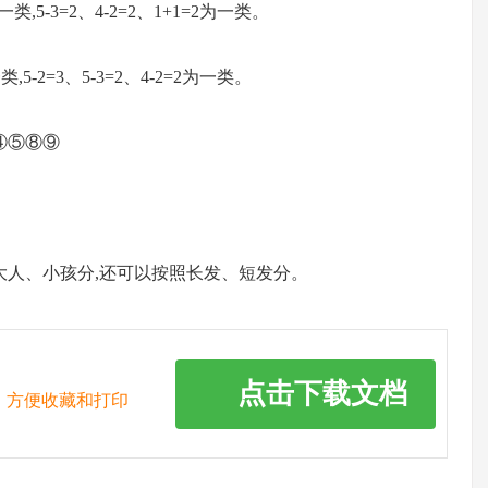
一类,5-3=2、4-2=2、1+1=2为一类。
,5-2=3、5-3=2、4-2=2为一类。
④⑤⑧⑨
大人、小孩分,还可以按照长发、短发分。
点击下载文档
，方便收藏和打印