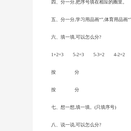
四、分一分,把序号填在相应的圈里。
五、分一分,学习用品画“”,体育用品画“
六、填一填,可以怎么分?
1+2=3 5-2=3 5-3=2 4-2=2
按
按
七、想一想,填一填。(只填序号)
八、说一说,可以怎么分?