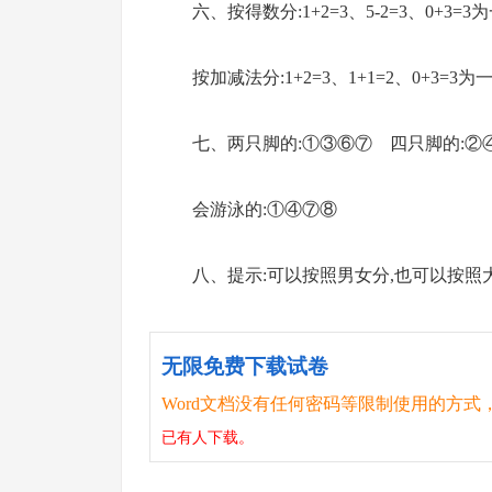
六、按得数分:1+2=3、5-2=3、0+3=3为
按加减法分:1+2=3、1+1=2、0+3=3为一类
七、两只脚的:①③⑥⑦ 四只脚的:②
会游泳的:①④⑦⑧
八、提示:可以按照男女分,也可以按照
无限免费下载试卷
Word文档没有任何密码等限制使用的方式
已有
人下载。