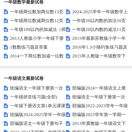
一年级数学最新试卷
一年级两位数加两位数13页
2024-2025学年一年级数学上
一年级两位数减两位数12页
一年级20以内数的加法10页
册期末素养测评卷（考试版A4
一年级100以内的加减法（师
一年级20以内数的减法11页
人教版）
2013人教版小学一年级下册
2015年最新苏教版小学一年
版）
1数数练习题及答案
2016年1.3小猫钓鱼练习题及
第三单元整理与复习（一）练习
级数学下册第一次月考试卷
2014一下两位数加减一位数
2015年人教版一年级数学下
答案
题
和整十数练习题四
册第六单元测试题
一年级语文最新试卷
统编语文一年级下册第一次
部编版2024一年级语文上册
一年级拼音练习题(全部)
统编语文一年级下册第一次
月考测试题7
第一单元检测卷
一年级下册语文第1单元课课
部编版2022-2023学年一年级
月考测试题6
统编版2024-2025学年一年级
部编版2023学年第一学期一
练
语文下册期中复习卷
部编版语文一年级下册句子
2013年冀教版一年级语文下
语文上册期末巩固测试卷
年级语文期中综合试卷