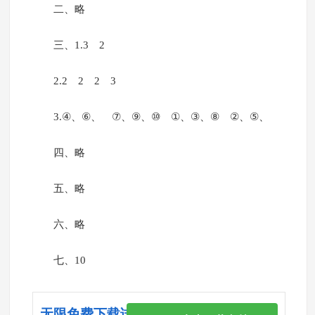
二、略
三、1.3 2
2.2 2 2 3
3.④、⑥、 ⑦、⑨、⑩ ①、③、⑧ ②、⑤、
四、略
五、略
六、略
七、10
无限免费下载试卷