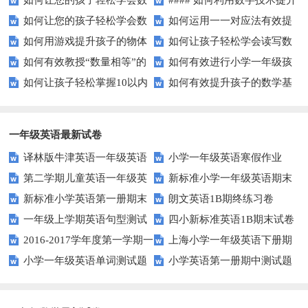
如何让您的孩子轻松学会数
#### 如何利用数字技术提升
戏提升孩子的数学能力？
提升孩子的数字顺序技能？
如何让您的孩子轻松学会数
如何运用一一对应法有效提
字大小比较？
在线学习效果？
如何用游戏提升孩子的物体
如何让孩子轻松学会读写数
字大小比较？
升学习效率？
如何有效教授“数量相等”的
如何有效进行小学一年级孩
数量比较能力？
字？试试这些有趣的方法！
如何让孩子轻松掌握10以内
如何有效提升孩子的数学基
概念？——提升孩子的数学思维
子的数学练习？
的加减法？试试这些有趣的方
础计算能力？家长必看！
法！
一年级英语最新试卷
译林版牛津英语一年级英语
小学一年级英语寒假作业
第二学期儿童英语一年级英
新标准小学一年级英语期末
1AB测试卷
新标准小学英语第一册期末
朗文英语1B期终练习卷
语期末试卷
质量检测题
一年级上学期英语句型测试
四小新标准英语1B期末试卷
测试题
2016-2017学年度第一学期一
上海小学一年级英语下册期
题
小学一年级英语单词测试题
小学英语第一册期中测试题
起一年级英语期中试卷
中试卷