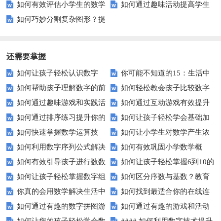
如何有效评估小学生的数学
如何通过趣味活动提高学生
习提升孩子的数学成绩？
面关系全解析
如何巧妙分割复杂图形？提
能力？家长和教师需要知道的那
的分类与排序能力？
升孩子空间想象力的五大技巧
些事
还需要掌握
如何让孩子轻松认识数字
你可能不知道的15：生活中
如何帮助孩子理解数字的前
如何轻松教会孩子比较数字
15？这些方法太实用了！
隐藏的数学秘密？
如何通过趣味游戏和实践活
如何通过互动游戏有效提升
后顺序？
大小？这些建议或许有帮助！
如何通过排序练习提升你的
如何让孩子轻松学会基础加
动让孩子轻松掌握数字顺序？
孩子的数字识别能力？
如何快速掌握数学运算技
如何让小学生对数学产生浓
逻辑思维能力？
减法？家长必看的实用技巧！
如何利用数字序列公式解决
如何有效巩固小学数学概
巧？四则运算实战指南
厚兴趣？趣味数学活动大揭秘！
如何有效引导孩子进行数数
如何让孩子轻松掌握6到10的
复杂数学问题？
念？
如何让孩子轻松掌握数字组
如何区分序数与基数？教育
练习？家长必看的五大技巧
数字读写？
你真的会用数学解决生活中
如何找到最适合你的在线连
成的奥秘？
中这些知识点要知道！
如何通过有趣的数字拼图游
如何通过有趣的游戏和活动
的难题吗？
线游戏？