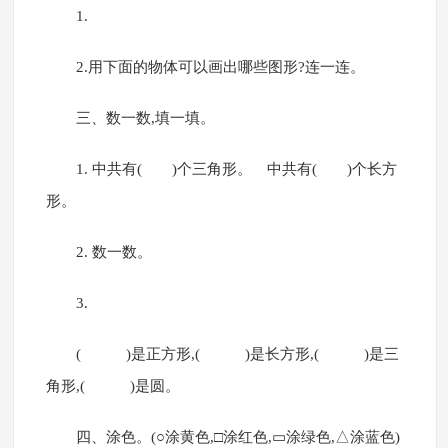
1.
2.用下面的物体可以画出哪些图形?连一连。
三、数一数,填一填。
1. 中共有( )个三角形。 中共有( )个长方
形。
2. 数一数。
3.
( )是正方形,( )是长方形,( )是三
角形,( )是圆。
四、涂色。(○涂黄色,□涂红色,▭涂绿色,△涂蓝色)