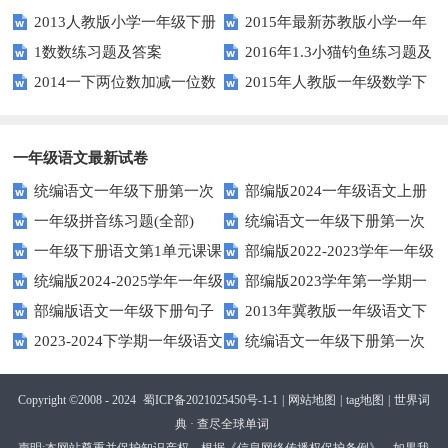
2013人教版小学一年级下册
2015年最新苏教版小学一年
版）
1数数练习题及答案
2016年1.3小猫钓鱼练习题及
第三单元整理与复习（一）练习
级数学下册第一次月考试卷
2014一下两位数加减一位数
2015年人教版一年级数学下
答案
题
和整十数练习题四
册第六单元测试题
一年级语文最新试卷
统编语文一年级下册第一次
部编版2024一年级语文上册
一年级拼音练习题(全部)
统编语文一年级下册第一次
月考测试题7
第一单元检测卷
一年级下册语文第1单元课课
部编版2022-2023学年一年级
月考测试题6
统编版2024-2025学年一年级
部编版2023学年第一学期一
练
语文下册期中复习卷
部编版语文一年级下册句子
2013年冀教版一年级语文下
语文上册期末巩固测试卷
年级语文期中综合试卷
2023-2024下学期一年级语文
统编语文一年级下册第一次
专项训练
期末测试卷及答案
下册期末测试卷
月考测试题4（无答案）
Copyright ©2008 - 2024
蜀ICP备2021025450号-1-1
|
网站地图
|
tag地图
|
世界词
典 · 查尽全球单词
声明:本网站尊重并保护知识产权，根据《信息网络传播权保护条例》，如果我