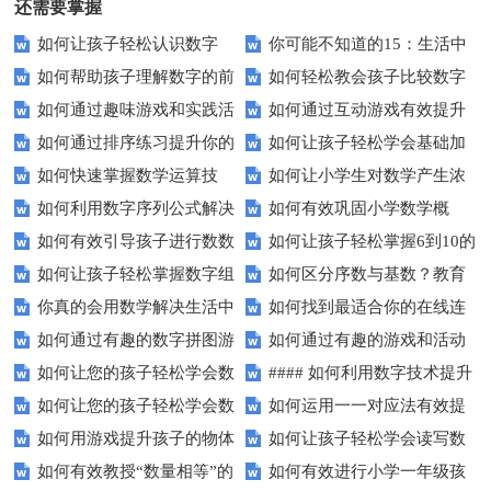
还需要掌握
如何让孩子轻松认识数字
你可能不知道的15：生活中
如何帮助孩子理解数字的前
如何轻松教会孩子比较数字
15？这些方法太实用了！
隐藏的数学秘密？
如何通过趣味游戏和实践活
如何通过互动游戏有效提升
后顺序？
大小？这些建议或许有帮助！
如何通过排序练习提升你的
如何让孩子轻松学会基础加
动让孩子轻松掌握数字顺序？
孩子的数字识别能力？
如何快速掌握数学运算技
如何让小学生对数学产生浓
逻辑思维能力？
减法？家长必看的实用技巧！
如何利用数字序列公式解决
如何有效巩固小学数学概
巧？四则运算实战指南
厚兴趣？趣味数学活动大揭秘！
如何有效引导孩子进行数数
如何让孩子轻松掌握6到10的
复杂数学问题？
念？
如何让孩子轻松掌握数字组
如何区分序数与基数？教育
练习？家长必看的五大技巧
数字读写？
你真的会用数学解决生活中
如何找到最适合你的在线连
成的奥秘？
中这些知识点要知道！
如何通过有趣的数字拼图游
如何通过有趣的游戏和活动
的难题吗？
线游戏？
如何让您的孩子轻松学会数
#### 如何利用数字技术提升
戏提升孩子的数学能力？
提升孩子的数字顺序技能？
如何让您的孩子轻松学会数
如何运用一一对应法有效提
字大小比较？
在线学习效果？
如何用游戏提升孩子的物体
如何让孩子轻松学会读写数
字大小比较？
升学习效率？
如何有效教授“数量相等”的
如何有效进行小学一年级孩
数量比较能力？
字？试试这些有趣的方法！