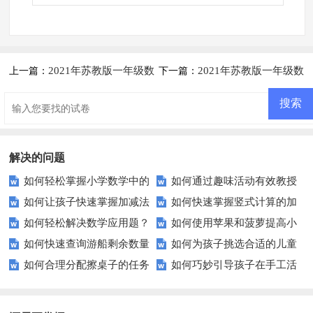
2021年苏教版一年级数
2021年苏教版一年级数
上一篇：
下一篇：
学下册第五单元测试题及答案一
学下册第六单元测试题及答案二
解决的问题
如何轻松掌握小学数学中的
如何通过趣味活动有效教授
如何让孩子快速掌握加减法
如何快速掌握竖式计算的加
数的比较技巧？
儿童数的组成？
如何轻松解决数学应用题？
如何使用苹果和菠萝提高小
运算？家长和老师必看的技巧与
减乘除技巧？
如何快速查询游船剩余数量
如何为孩子挑选合适的儿童
这里有你需要的所有技巧！
学生的数学能力？
策略
如何合理分配擦桌子的任务
如何巧妙引导孩子在手工活
确保您的预订成功？
连环画？这些建议或许能帮到你
以提高团队效率？
动中多用红色材料？