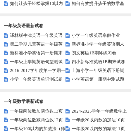
如何让孩子轻松掌握10以内
如何有效提升孩子的数学基
概念？——提升孩子的数学思维
子的数学练习？
的加减法？试试这些有趣的方
础计算能力？家长必看！
法！
一年级英语最新试卷
译林版牛津英语一年级英语
小学一年级英语寒假作业
第二学期儿童英语一年级英
新标准小学一年级英语期末
1AB测试卷
新标准小学英语第一册期末
朗文英语1B期终练习卷
语期末试卷
质量检测题
一年级上学期英语句型测试
四小新标准英语1B期末试卷
测试题
2016-2017学年度第一学期一
上海小学一年级英语下册期
题
小学一年级英语单词测试题
小学英语第一册期中测试题
起一年级英语期中试卷
中试卷
一年级数学最新试卷
一年级两位数加两位数13页
2024-2025学年一年级数学上
一年级两位数减两位数12页
一年级20以内数的加法10页
册期末素养测评卷（考试版A4
一年级100以内的加减法（师
一年级20以内数的减法11页
人教版）