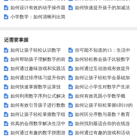
如何设计有效的动手操作题
如何快速提升孩子的加减法
学习效率？
图和饼图？
小学数学：如何清晰列出简
以增强学生的实践能力？
心算能力？这些方法家长必须知
单算式？
道！
还需要掌握
如何让孩子轻松认识数字
你可能不知道的15：生活中
如何帮助孩子理解数字的前
如何轻松教会孩子比较数字
15？这些方法太实用了！
隐藏的数学秘密？
如何通过趣味游戏和实践活
如何通过互动游戏有效提升
后顺序？
大小？这些建议或许有帮助！
如何通过排序练习提升你的
如何让孩子轻松学会基础加
动让孩子轻松掌握数字顺序？
孩子的数字识别能力？
如何快速掌握数学运算技
如何让小学生对数学产生浓
逻辑思维能力？
减法？家长必看的实用技巧！
如何利用数字序列公式解决
如何有效巩固小学数学概
巧？四则运算实战指南
厚兴趣？趣味数学活动大揭秘！
如何有效引导孩子进行数数
如何让孩子轻松掌握6到10的
复杂数学问题？
念？
如何让孩子轻松掌握数字组
如何区分序数与基数？教育
练习？家长必看的五大技巧
数字读写？
你真的会用数学解决生活中
如何找到最适合你的在线连
成的奥秘？
中这些知识点要知道！
如何通过有趣的数字拼图游
如何通过有趣的游戏和活动
的难题吗？
线游戏？