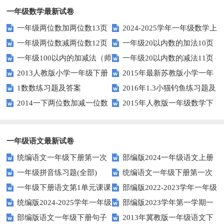
一年级数学最新试卷
一年级两位数加两位数13页
2024-2025学年一年级数学上
一年级两位数减两位数12页
一年级20以内数的加法10页
册期末素养测评卷（考试版A4
一年级100以内的加减法（师
一年级20以内数的减法11页
人教版）
2013人教版小学一年级下册
2015年最新苏教版小学一年
版）
1数数练习题及答案
2016年1.3小猫钓鱼练习题及
第三单元整理与复习（一）练习
级数学下册第一次月考试卷
2014一下两位数加减一位数
2015年人教版一年级数学下
答案
题
和整十数练习题四
册第六单元测试题
一年级语文最新试卷
统编语文一年级下册第一次
部编版2024一年级语文上册
一年级拼音练习题(全部)
统编语文一年级下册第一次
月考测试题7
第一单元检测卷
一年级下册语文第1单元课课
部编版2022-2023学年一年级
月考测试题6
统编版2024-2025学年一年级
部编版2023学年第一学期一
练
语文下册期中复习卷
部编版语文一年级下册句子
2013年冀教版一年级语文下
语文上册期末巩固测试卷
年级语文期中综合试卷