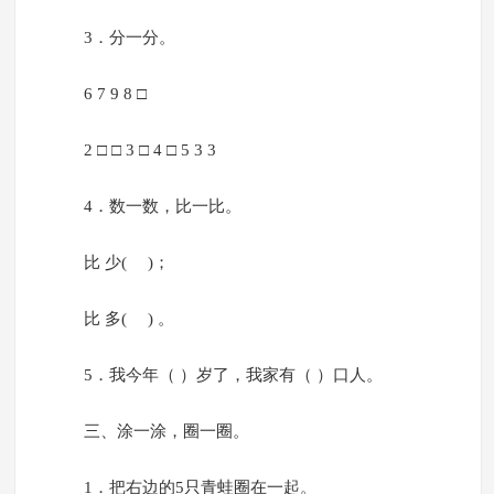
3．分一分。
6 7 9 8 □
2 □ □ 3 □ 4 □ 5 3 3
4．数一数，比一比。
比 少( )；
比 多( ) 。
5．我今年（ ）岁了，我家有（ ）口人。
三、涂一涂，圈一圈。
1．把右边的5只青蛙圈在一起。