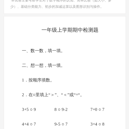
本试卷主要考察学生对于数字顺序的认知、简单比较（如大小、多
少）、基础分类能力、初步的加减运算以及图形识别与操作。
一年级上学期期中检测题
一、数一数，填一填。
二、想一想，填一填。
1．按顺序填数。
2．在○里填上“＞”、“＜”或“=“。
3+5 ○ 9 8 ○ 9-2 7+0 ○ 7
4+4 ○ 7 9-5 ○ 7 3+4 ○ 8