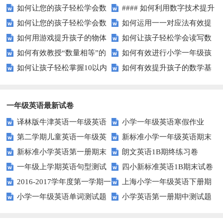
如何让您的孩子轻松学会数
#### 如何利用数字技术提升
戏提升孩子的数学能力？
提升孩子的数字顺序技能？
如何让您的孩子轻松学会数
如何运用一一对应法有效提
字大小比较？
在线学习效果？
如何用游戏提升孩子的物体
如何让孩子轻松学会读写数
字大小比较？
升学习效率？
如何有效教授“数量相等”的
如何有效进行小学一年级孩
数量比较能力？
字？试试这些有趣的方法！
如何让孩子轻松掌握10以内
如何有效提升孩子的数学基
概念？——提升孩子的数学思维
子的数学练习？
的加减法？试试这些有趣的方
础计算能力？家长必看！
法！
一年级英语最新试卷
译林版牛津英语一年级英语
小学一年级英语寒假作业
第二学期儿童英语一年级英
新标准小学一年级英语期末
1AB测试卷
新标准小学英语第一册期末
朗文英语1B期终练习卷
语期末试卷
质量检测题
一年级上学期英语句型测试
四小新标准英语1B期末试卷
测试题
2016-2017学年度第一学期一
上海小学一年级英语下册期
题
小学一年级英语单词测试题
小学英语第一册期中测试题
起一年级英语期中试卷
中试卷