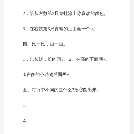
2．给从左数第3只青蛙涂上你喜欢的颜色。
3．在右数第6只青蛙的上面画一个○。
四、比一比，画一画。
1．比长短，长的画√。 2、在高的下面画√。
3.在多的小动物后面画√。
五、每行中不同的是什么?把它圈出来。
1.
2.