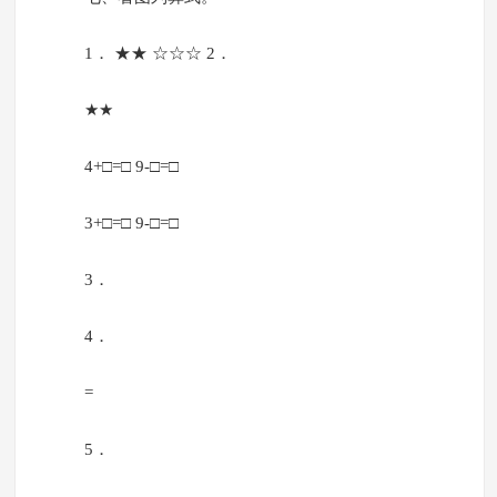
1． ★★ ☆☆☆ 2．
★★
4+□=□ 9-□=□
3+□=□ 9-□=□
3．
4．
=
5．