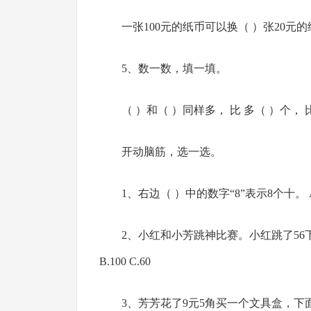
一张100元的纸币可以换（ ）张20元
5、数一数，填一填。
（ ）和（ ）同样多， 比 多（ ）个， 
开动脑筋，选一选。
1、右边（ ）中的数字“8”表示8个十。 A．8
2、小红和小芳跳神比赛。小红跳了56下
B.100 C.60
3、芳芳花了9元5角买一个文具盒，下