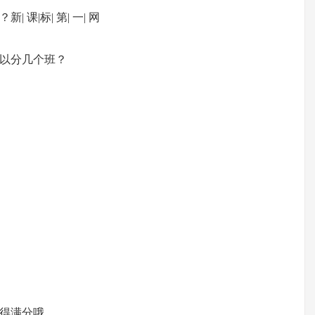
课|标| 第| 一| 网
可以分几个班？
得满分哦