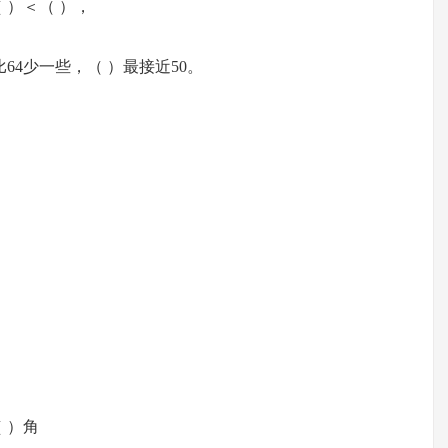
 ）＜（ ），
64少一些，（ ）最接近50。
（ ）角