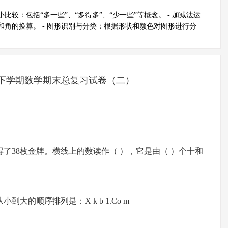
小比较：包括“多一些”、“多得多”、“少一些”等概念。 - 加减法运
和角的换算。 - 图形识别与分类：根据形状和颜色对图形进行分
下学期数学期末总复习试卷（二）
得了38枚金牌。横线上的数读作（ ），它是由（ ）个十和
从小到大的顺序排列是：X k b 1.Co m