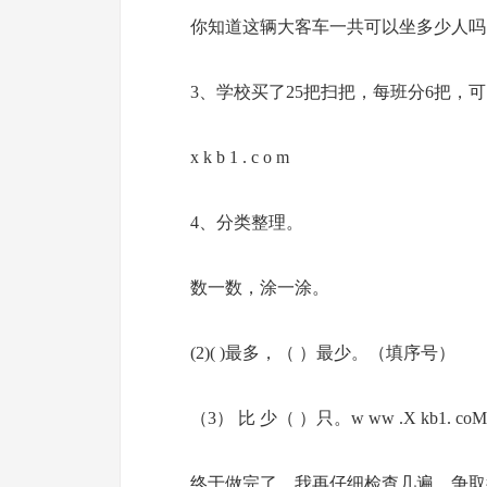
你知道这辆大客车一共可以坐多少人吗？新| 
3、学校买了25把扫把，每班分6把，
x k b 1 . c o m
4、分类整理。
数一数，涂一涂。
(2)( )最多，（ ）最少。（填序号）
（3） 比 少（ ）只。w ww .X kb1. coM
终于做完了，我再仔细检查几遍，争取