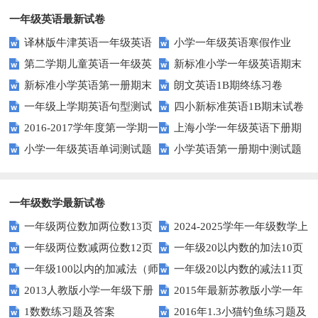
法！
一年级英语最新试卷
译林版牛津英语一年级英语
小学一年级英语寒假作业
第二学期儿童英语一年级英
新标准小学一年级英语期末
1AB测试卷
新标准小学英语第一册期末
朗文英语1B期终练习卷
语期末试卷
质量检测题
一年级上学期英语句型测试
四小新标准英语1B期末试卷
测试题
2016-2017学年度第一学期一
上海小学一年级英语下册期
题
小学一年级英语单词测试题
小学英语第一册期中测试题
起一年级英语期中试卷
中试卷
一年级数学最新试卷
一年级两位数加两位数13页
2024-2025学年一年级数学上
一年级两位数减两位数12页
一年级20以内数的加法10页
册期末素养测评卷（考试版A4
一年级100以内的加减法（师
一年级20以内数的减法11页
人教版）
2013人教版小学一年级下册
2015年最新苏教版小学一年
版）
1数数练习题及答案
2016年1.3小猫钓鱼练习题及
第三单元整理与复习（一）练习
级数学下册第一次月考试卷