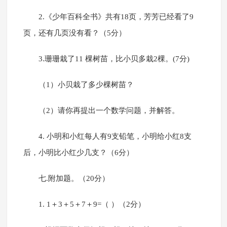
2.《少年百科全书》共有18页，芳芳已经看了9
页，还有几页没有看？（5分）
3.珊珊栽了11 棵树苗，比小贝多栽2棵。(7分)
（1）小贝栽了多少棵树苗？
（2）请你再提出一个数学问题，并解答。
4. 小明和小红每人有9支铅笔，小明给小红8支
后，小明比小红少几支？（6分）
七.附加题。（20分）
1. 1＋3＋5＋7＋9=（ ）（2分）