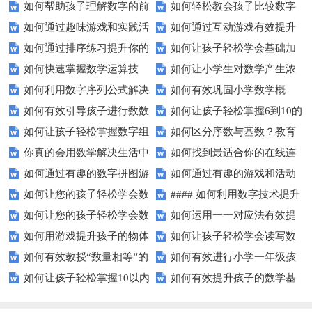
如何帮助孩子理解数字的前
如何轻松教会孩子比较数字
15？这些方法太实用了！
隐藏的数学秘密？
如何通过趣味游戏和实践活
如何通过互动游戏有效提升
后顺序？
大小？这些建议或许有帮助！
如何通过排序练习提升你的
如何让孩子轻松学会基础加
动让孩子轻松掌握数字顺序？
孩子的数字识别能力？
如何快速掌握数学运算技
如何让小学生对数学产生浓
逻辑思维能力？
减法？家长必看的实用技巧！
如何利用数字序列公式解决
如何有效巩固小学数学概
巧？四则运算实战指南
厚兴趣？趣味数学活动大揭秘！
如何有效引导孩子进行数数
如何让孩子轻松掌握6到10的
复杂数学问题？
念？
如何让孩子轻松掌握数字组
如何区分序数与基数？教育
练习？家长必看的五大技巧
数字读写？
你真的会用数学解决生活中
如何找到最适合你的在线连
成的奥秘？
中这些知识点要知道！
如何通过有趣的数字拼图游
如何通过有趣的游戏和活动
的难题吗？
线游戏？
如何让您的孩子轻松学会数
#### 如何利用数字技术提升
戏提升孩子的数学能力？
提升孩子的数字顺序技能？
如何让您的孩子轻松学会数
如何运用一一对应法有效提
字大小比较？
在线学习效果？
如何用游戏提升孩子的物体
如何让孩子轻松学会读写数
字大小比较？
升学习效率？
如何有效教授“数量相等”的
如何有效进行小学一年级孩
数量比较能力？
字？试试这些有趣的方法！
如何让孩子轻松掌握10以内
如何有效提升孩子的数学基
概念？——提升孩子的数学思维
子的数学练习？
的加减法？试试这些有趣的方
础计算能力？家长必看！