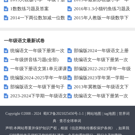
1数数练习题及答案
2016年1.3小猫钓鱼练习题及
第三单元整理与复习（一）练习
级数学下册第一次月考试卷
2014一下两位数加减一位数
2015年人教版一年级数学下
答案
题
和整十数练习题四
册第六单元测试题
一年级语文最新试卷
统编语文一年级下册第一次
部编版2024一年级语文上册
一年级拼音练习题(全部)
统编语文一年级下册第一次
月考测试题7
第一单元检测卷
一年级下册语文第1单元课课
部编版2022-2023学年一年级
月考测试题6
统编版2024-2025学年一年级
部编版2023学年第一学期一
练
语文下册期中复习卷
部编版语文一年级下册句子
2013年冀教版一年级语文下
语文上册期末巩固测试卷
年级语文期中综合试卷
2023-2024下学期一年级语文
统编语文一年级下册第一次
专项训练
期末测试卷及答案
下册期末测试卷
月考测试题4（无答案）
Copyright ©2008 - 2024
蜀ICP备2021025450号-1-1
|
网站地图
|
tag地图
|
世界词
典 · 查尽全球单词
声明:本网站尊重并保护知识产权，根据《信息网络传播权保护条例》，如果我