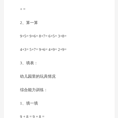
+ =
2、算一算
9+5= 9+6= 8+7= 6+5= 3+8=
4+3= 5+7= 9+6= 4+9= 2+9=
3、填表：
幼儿园里的玩具情况
综合能力训练：
1、填一填
9 + 8 = 9 + 8 =