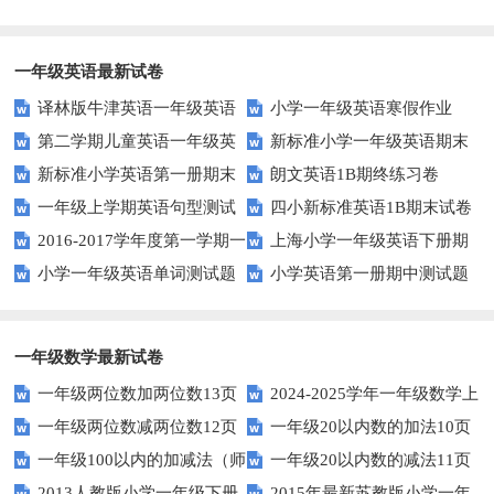
的加减法？试试这些有趣的方
础计算能力？家长必看！
法！
一年级英语最新试卷
译林版牛津英语一年级英语
小学一年级英语寒假作业
第二学期儿童英语一年级英
新标准小学一年级英语期末
1AB测试卷
新标准小学英语第一册期末
朗文英语1B期终练习卷
语期末试卷
质量检测题
一年级上学期英语句型测试
四小新标准英语1B期末试卷
测试题
2016-2017学年度第一学期一
上海小学一年级英语下册期
题
小学一年级英语单词测试题
小学英语第一册期中测试题
起一年级英语期中试卷
中试卷
一年级数学最新试卷
一年级两位数加两位数13页
2024-2025学年一年级数学上
一年级两位数减两位数12页
一年级20以内数的加法10页
册期末素养测评卷（考试版A4
一年级100以内的加减法（师
一年级20以内数的减法11页
人教版）
2013人教版小学一年级下册
2015年最新苏教版小学一年
版）