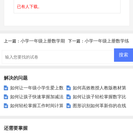
已有
人下载。
小学一年级上册数学期
小学一年级上册数学练
上一篇：
下一篇：
末试卷及答案
习题
解决的问题
如何让一年级小学生爱上数
如何高效教授人教版教材第
如何让孩子快速掌握加减法
如何让孩子轻松掌握数字比
学？家长和老师必看的妙招！
九单元？
如何轻松掌握工作时间计算
图形识别如何革新你的在线
运算？家长和老师必看的技巧与
较技巧？
技巧？
课堂？
策略
还需要掌握