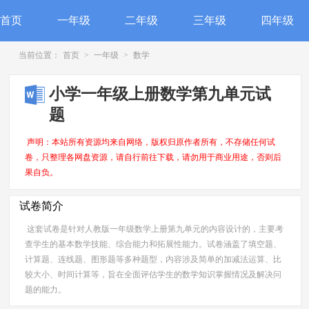
首页
一年级
二年级
三年级
四年级
当前位置：
首页
>
一年级
>
数学
小学一年级上册数学第九单元试
题
声明：本站所有资源均来自网络，版权归原作者所有，不存储任何试
卷，只整理各网盘资源，请自行前往下载，请勿用于商业用途，否则后
果自负。
试卷简介
这套试卷是针对人教版一年级数学上册第九单元的内容设计的，主要考
查学生的基本数学技能、综合能力和拓展性能力。试卷涵盖了填空题、
计算题、连线题、图形题等多种题型，内容涉及简单的加减法运算、比
较大小、时间计算等，旨在全面评估学生的数学知识掌握情况及解决问
题的能力。