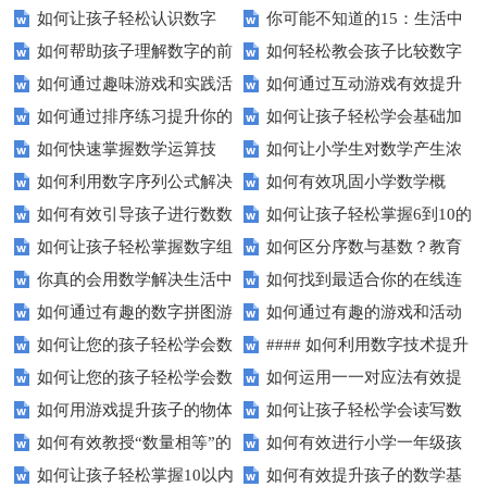
如何让孩子轻松认识数字
你可能不知道的15：生活中
如何帮助孩子理解数字的前
如何轻松教会孩子比较数字
15？这些方法太实用了！
隐藏的数学秘密？
如何通过趣味游戏和实践活
如何通过互动游戏有效提升
后顺序？
大小？这些建议或许有帮助！
如何通过排序练习提升你的
如何让孩子轻松学会基础加
动让孩子轻松掌握数字顺序？
孩子的数字识别能力？
如何快速掌握数学运算技
如何让小学生对数学产生浓
逻辑思维能力？
减法？家长必看的实用技巧！
如何利用数字序列公式解决
如何有效巩固小学数学概
巧？四则运算实战指南
厚兴趣？趣味数学活动大揭秘！
如何有效引导孩子进行数数
如何让孩子轻松掌握6到10的
复杂数学问题？
念？
如何让孩子轻松掌握数字组
如何区分序数与基数？教育
练习？家长必看的五大技巧
数字读写？
你真的会用数学解决生活中
如何找到最适合你的在线连
成的奥秘？
中这些知识点要知道！
如何通过有趣的数字拼图游
如何通过有趣的游戏和活动
的难题吗？
线游戏？
如何让您的孩子轻松学会数
#### 如何利用数字技术提升
戏提升孩子的数学能力？
提升孩子的数字顺序技能？
如何让您的孩子轻松学会数
如何运用一一对应法有效提
字大小比较？
在线学习效果？
如何用游戏提升孩子的物体
如何让孩子轻松学会读写数
字大小比较？
升学习效率？
如何有效教授“数量相等”的
如何有效进行小学一年级孩
数量比较能力？
字？试试这些有趣的方法！
如何让孩子轻松掌握10以内
如何有效提升孩子的数学基
概念？——提升孩子的数学思维
子的数学练习？