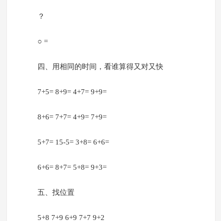
？
○ =
四、用相同的时间，看谁算得又对又快
7+5= 8+9= 4+7= 9+9=
8+6= 7+7= 4+9= 7+9=
5+7= 15-5= 3+8= 6+6=
6+6= 8+7= 5+8= 9+3=
五、找位置
5+8 7+9 6+9 7+7 9+2